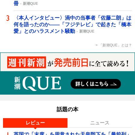
冊
新潮QUE
〈本人インタビュー〉渦中の当事者「佐藤二朗」は
何を語ったのか――「フジテレビ」で起きた「橋本
愛」とのハラスメント騒動
新潮QUE
「新潮QUE」とは？
話題の本
レビュー
ニュース
英国で「末席」を用意された天皇陛下を「最前列」