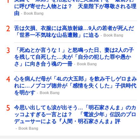
に呼び寄せた人物とは？ 天皇陛下が尊敬される理
由
Book Bang
舌は欠損、衣服には高放射線…9人の若者が死んだ
「世界一不気味な山岳遭難」に迫る
Book Bang
「死ぬとか言うな！」と怒鳴った日、妻は2人の子
を残して自死した…夫が「自分の犯した罪や愚か
さ」に向き合う魂の一冊
Book Bang
心を病んだ母が「4Lの大五郎」を飲み干しゲロまみ
れに…ノブコブ徳井が「感情を失くした」子供時代
を明かす
Book Bang
今思い出しても涙が出そう…「明石家さんま」のカ
ッコよすぎる一言とは？ 「電波少年」伝説のプロ
デューサーによる『人間・明石家さんま』評
Book Bang