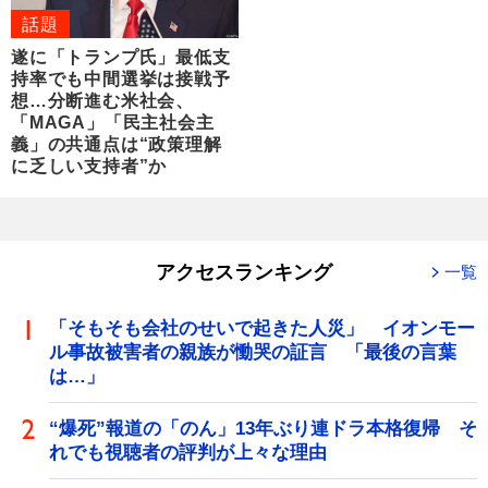
話題
遂に「トランプ氏」最低支
持率でも中間選挙は接戦予
想…分断進む米社会、
「MAGA」「民主社会主
義」の共通点は“政策理解
に乏しい支持者”か
アクセスランキング
一覧
「そもそも会社のせいで起きた人災」 イオンモー
ル事故被害者の親族が慟哭の証言 「最後の言葉
は…」
“爆死”報道の「のん」13年ぶり連ドラ本格復帰 そ
れでも視聴者の評判が上々な理由