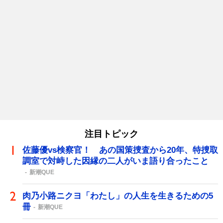
注目トピック
佐藤優vs検察官！ あの国策捜査から20年、特捜取
調室で対峙した因縁の二人がいま語り合ったこと
新潮QUE
肉乃小路ニクヨ「わたし」の人生を生きるための5
冊
新潮QUE