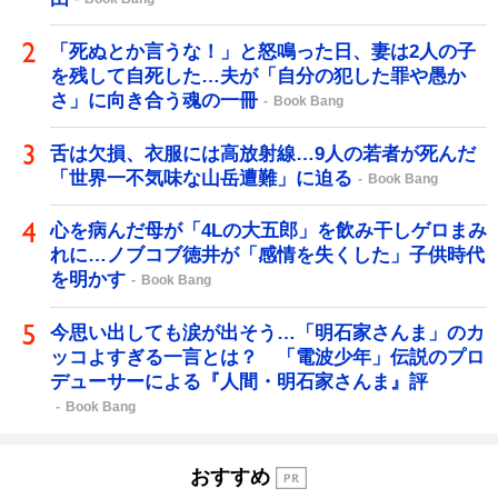
「死ぬとか言うな！」と怒鳴った日、妻は2人の子
を残して自死した…夫が「自分の犯した罪や愚か
さ」に向き合う魂の一冊
Book Bang
舌は欠損、衣服には高放射線…9人の若者が死んだ
「世界一不気味な山岳遭難」に迫る
Book Bang
心を病んだ母が「4Lの大五郎」を飲み干しゲロまみ
れに…ノブコブ徳井が「感情を失くした」子供時代
を明かす
Book Bang
今思い出しても涙が出そう…「明石家さんま」のカ
ッコよすぎる一言とは？ 「電波少年」伝説のプロ
デューサーによる『人間・明石家さんま』評
Book Bang
おすすめ