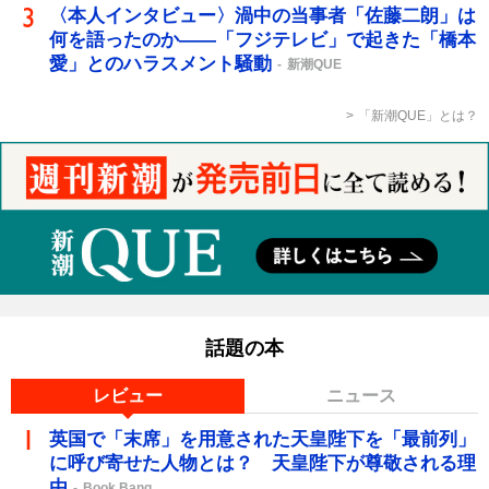
〈本人インタビュー〉渦中の当事者「佐藤二朗」は
何を語ったのか――「フジテレビ」で起きた「橋本
愛」とのハラスメント騒動
新潮QUE
「新潮QUE」とは？
話題の本
レビュー
ニュース
英国で「末席」を用意された天皇陛下を「最前列」
に呼び寄せた人物とは？ 天皇陛下が尊敬される理
由
Book Bang