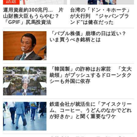
話題
運用資産約300兆円… 片
台湾の「ドン・キホーテ」
山財務大臣もうらやむ？
が大行列 “ジャパンブラ
「GPIF」尻馬投資法
ンド”は健在だった
「バブル株価」崩壊の日は近い？
いま買うべき銘柄とは
「韓国製」の詐称はお家芸 「文大
統領」がプッシュするドローンタク
シーも外国に依存
鉄道会社が就活生に「アイスクリー
ム、コーヒー、うどんのなかでどれ
が好きか」と聞く重要なワケ