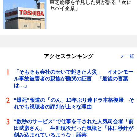
東芝崩壊を予見した男が語る「次に
ヤバイ企業」
アクセスランキング
一覧
「そもそも会社のせいで起きた人災」 イオンモー
ル事故被害者の親族が慟哭の証言 「最後の言葉
は…」
“爆死”報道の「のん」13年ぶり連ドラ本格復帰 そ
れでも視聴者の評判が上々な理由
“数秒のサービス”で仕事を干された人気司会者「前
田武彦さん」 生涯現役だった気概と「体に秒針が
刻み込まれているような」話芸