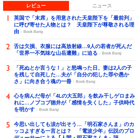
レビュー
ニュース
英国で「末席」を用意された天皇陛下を「最前列」
に呼び寄せた人物とは？ 天皇陛下が尊敬される理
由
Book Bang
舌は欠損、衣服には高放射線…9人の若者が死んだ
「世界一不気味な山岳遭難」に迫る
Book Bang
「死ぬとか言うな！」と怒鳴った日、妻は2人の子
を残して自死した…夫が「自分の犯した罪や愚か
さ」に向き合う魂の一冊
Book Bang
心を病んだ母が「4Lの大五郎」を飲み干しゲロまみ
れに…ノブコブ徳井が「感情を失くした」子供時代
を明かす
Book Bang
今思い出しても涙が出そう…「明石家さんま」のカ
ッコよすぎる一言とは？ 「電波少年」伝説のプロ
デューサーによる『人間・明石家さんま』評