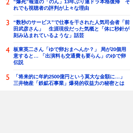
“爆死”報道の「のん」13年ぶり連ドラ本格復帰 そ
れでも視聴者の評判が上々な理由
“数秒のサービス”で仕事を干された人気司会者「前
田武彦さん」 生涯現役だった気概と「体に秒針が
刻み込まれているような」話芸
板東英二さん「ゆで卵おまへんか？」 局が20個用
意すると… 「出演料も交通費も要らん」のゆで卵
伝説
「将来的に年約2500億円という莫大な金額に…」
三井物産「鉄鉱石事業」爆発的収益力の秘密とは