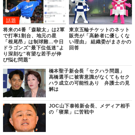
話題
将来の4番「森駿太」は2軍
東京五輪チケットのネット
で打率1割台、地元の星
販売が「高齢者に優しくな
「根尾昂」は制球難…中日
い理由」 組織委がまさかの
ドラゴンズ“最下位低迷”よ
回答
り深刻な“有望な若手が伸
び悩む問題”
橋本聖子新会長「セクハラ問題」
高橋選手に被害意識がなくてもセク
ハラ成立の可能性あり 弁護士の見
解は
JOC山下泰裕新会長、メディア相手
の「寝業」に苦戦中