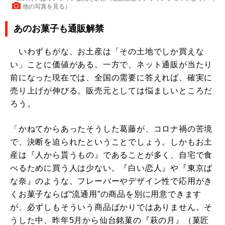
他の写真を見る
）
あのお菓子も通販解禁
いわずもがな、お土産は「その土地でしか買えな
い」ことに価値がある。一方で、ネット通販が当たり
前になった現在では、全国の需要に答えれば、確実に
売り上げが伸びる。販売元としては悩ましいところだ
ろう。
「かねてからあったそうした葛藤が、コロナ禍の苦境
で、決断を迫られたということでしょう。しかもお土
産は『人から貰うもの』であることが多く、自宅で食
べるために買う人は少ない。『白い恋人』や『東京ば
な奈』のような、フレーバーやデザイン性で応用がき
くお菓子ならば“流通用”の商品を別に用意できます
が、必ずしもそういう商品ばかりではありません。そ
うした中、昨年5月から仙台銘菓の『萩の月』（菓匠