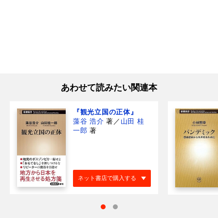
あわせて読みたい関連本
『観光立国の正体』
藻谷 浩介
著
／
山田 桂
一郎
著
ネット書店で購入する