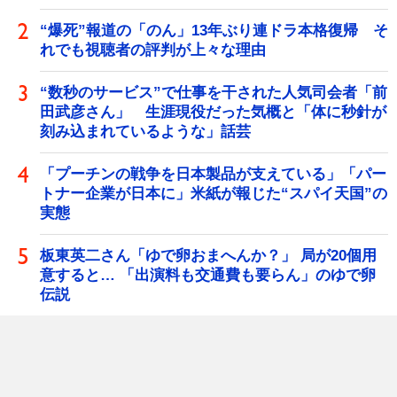
“爆死”報道の「のん」13年ぶり連ドラ本格復帰 そ
れでも視聴者の評判が上々な理由
“数秒のサービス”で仕事を干された人気司会者「前
田武彦さん」 生涯現役だった気概と「体に秒針が
刻み込まれているような」話芸
「プーチンの戦争を日本製品が支えている」「パー
トナー企業が日本に」米紙が報じた“スパイ天国”の
実態
板東英二さん「ゆで卵おまへんか？」 局が20個用
意すると… 「出演料も交通費も要らん」のゆで卵
伝説