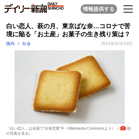
情報提供する
白い恋人、萩の月、東京ばな奈…コロナで苦
境に陥る「お土産」お菓子の生き残り策は？
国内
社会
2021年02月03日
「白い恋人」は全国で“出張営業”中（Wikimedia Commonsより）（
他
の写真を見る
）