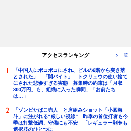
アクセスランキング
一覧
「中国人にボコボコにされ、ビルの6階から突き落
とされた」 「闇バイト」 トクリュウの使い捨て
にされた悲惨すぎる実態 募集時の約束は「月収
300万円」も、組織に入った瞬間、「お前たち
は…」
「ゾンビたばこ売人」と肩組みショット「小園海
斗」に注がれる“厳しい視線” 昨季の首位打者も今
季は打撃低調、守備にも不安 「レギュラー剥奪も
選択肢のひとつに」