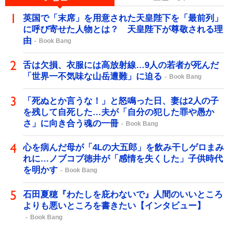
英国で「末席」を用意された天皇陛下を「最前列」
に呼び寄せた人物とは？ 天皇陛下が尊敬される理
由
Book Bang
舌は欠損、衣服には高放射線…9人の若者が死んだ
「世界一不気味な山岳遭難」に迫る
Book Bang
「死ぬとか言うな！」と怒鳴った日、妻は2人の子
を残して自死した…夫が「自分の犯した罪や愚か
さ」に向き合う魂の一冊
Book Bang
心を病んだ母が「4Lの大五郎」を飲み干しゲロまみ
れに…ノブコブ徳井が「感情を失くした」子供時代
を明かす
Book Bang
石田夏穂『わたしを庇わないで』人間のいいところ
よりも悪いところを書きたい【インタビュー】
Book Bang