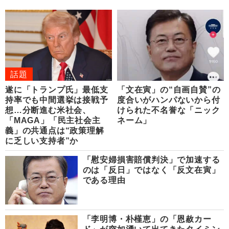
話題
遂に「トランプ氏」最低支
「文在寅」の“自画自賛”の
持率でも中間選挙は接戦予
度合いがハンパないから付
想…分断進む米社会、
けられた不名誉な「ニック
「MAGA」「民主社会主
ネーム」
義」の共通点は“政策理解
に乏しい支持者”か
「慰安婦損害賠償判決」で加速する
のは「反日」ではなく「反文在寅」
である理由
「李明博・朴槿恵」の「恩赦カー