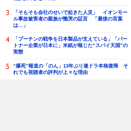
「そもそも会社のせいで起きた人災」 イオンモー
ル事故被害者の親族が慟哭の証言 「最後の言葉
は…」
「プーチンの戦争を日本製品が支えている」「パー
トナー企業が日本に」米紙が報じた“スパイ天国”の
実態
“爆死”報道の「のん」13年ぶり連ドラ本格復帰 そ
れでも視聴者の評判が上々な理由