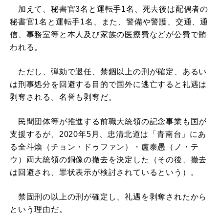
加えて、秘書官3名と運転手1名、死去後は配偶者の
秘書官1名と運転手1名、また、警備や警護、交通、通
信、事務室等と本人及び家族の医療費などが公費で賄
われる。
ただし、弾劾で退任、禁錮以上の刑が確定、あるい
は刑事処分を回避する目的で国外に逃亡すると礼遇は
剥奪される。名誉も剥奪だ。
民間団体等が推進する前職大統領の記念事業も国が
支援するが、2020年5月、忠清北道は「青南台」にあ
る全斗煥（チョン・ドゥファン）・盧泰愚（ノ・テ
ウ）両大統領の銅像の撤去を決定した（その後、撤去
は回避され、罪状表示が検討されているという）。
禁固刑の以上の刑が確定し、礼遇を剥奪されたから
という理由だ。