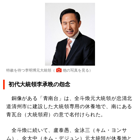
特赦を待つ李明博元大統領（
他の写真を見る
）
初代大統領李承晩の怨念
銅像がある「青南台」は、全斗煥元大統領が忠清北
道清州市に建設した大統領専用の休養地で、南にある
青瓦台（大統領府）の意で名付けられた。
全斗煥に続いて、盧泰愚、金泳三（キム・ヨンサ
ム）、金大中（キム・デジュン）元大統領が休養地と