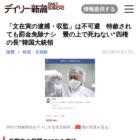
情報提供する
「文在寅の逮捕・収監」は不可避 特赦され
ても罰金免除ナシ 畳の上で死ねない“四権
の長”韓国大統領
国際
韓国・北朝鮮
2021年01月27日
SNSで情報発信をマメにする現大統領（
他の写真を見る
）