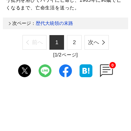
う批判を浴びてハワイに亡命し、1965年に90歳で亡
くなるまで、亡命生活を送った。
次ページ：
歴代大統領の末路
前へ
1
2
次へ
[1/2ページ]
0