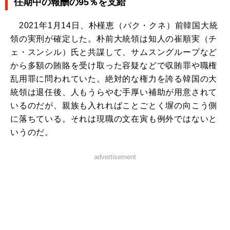
任期中の報酬の95％を支給
2021年1月14日、朴槿恵（パク・クネ）前韓国大統
領の実刑が確定した。朴前大統領は知人の崔順実（チ
ェ・スンシル）氏と共謀して、サムスングループなど
から多額の賄賂を受け取った容疑などで収賄罪や職権
乱用罪に問われていた。絶対的な権力を誇る韓国の大
統領は退任後、人もうらやむ手厚い補助が用意されて
いるのだが、親族も入れればことごとく塀の向こう側
に落ちている。それは現職の文在寅も例外ではないと
いうのだ。
advertisement