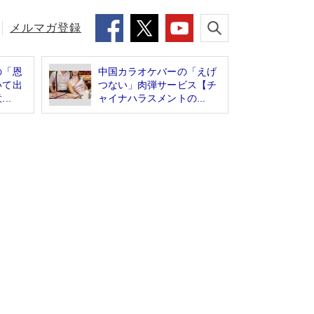
メルマガ登録
の「恩
中国カラオケバーの「えげ
いて出
つない」肉弾サービス【チ
..
ャイナハラスメントの...