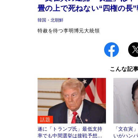
畳の上で死ねない“四権の長
韓国・北朝鮮
特赦を待つ李明博元大統領
こんな記
話題
遂に「トランプ氏」最低支持
「文在寅」
率でも中間選挙は接戦予想…
いがハン