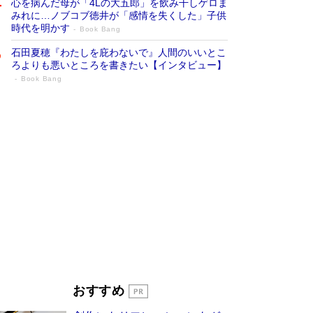
心を病んだ母が「4Lの大五郎」を飲み干しゲロま
みれに…ノブコブ徳井が「感情を失くした」子供
時代を明かす
Book Bang
石田夏穂『わたしを庇わないで』人間のいいとこ
ろよりも悪いところを書きたい【インタビュー】
Book Bang
「叱って伸びるやつは、褒めたらもっと伸
びる」俳優・高嶋政伸が家族に教わっ
た“人を育てるコツ”…芸への考え方を明か
す
Book Bang
「『火垂るの墓』は、大嘘である」原作者が抱き
続けた“自責の念”とは…「自己憐憫は描きたくな
い」監督が徹底的にこだわったこと（後編） #
戦争の記憶
Book Bang
美輪明宏 晩年の回答を集めた『ほほえんで生き
るための人生相談』がランクイン［エンターテイ
メントベストセラー］
Book Bang
「宇宙兄弟」最終46巻がベストセラー1位 宇宙
おすすめ
開発への関心を押し上げた18年の物語に幕 特装
版には「宇宙で描かれたマンガ」も収録