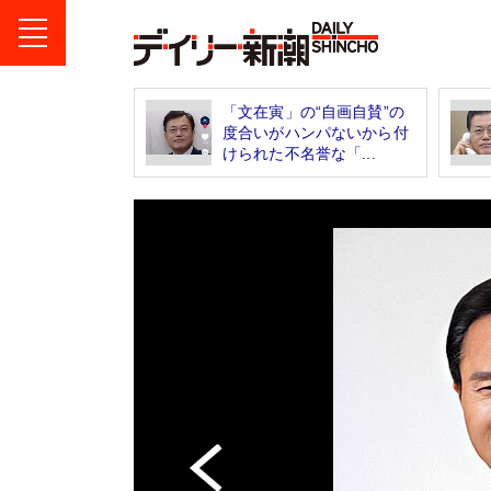
「文在寅」の“自画自賛”の
度合いがハンパないから付
けられた不名誉な「...