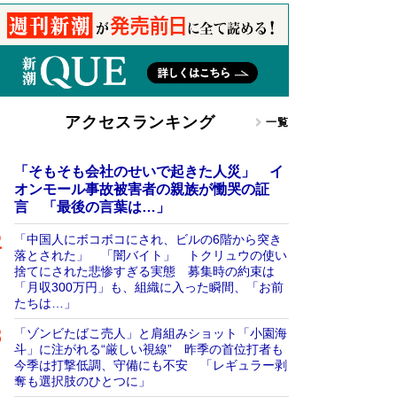
アクセスランキング
一覧
「そもそも会社のせいで起きた人災」 イ
オンモール事故被害者の親族が慟哭の証
言 「最後の言葉は…」
「中国人にボコボコにされ、ビルの6階から突き
落とされた」 「闇バイト」 トクリュウの使い
捨てにされた悲惨すぎる実態 募集時の約束は
「月収300万円」も、組織に入った瞬間、「お前
たちは…」
「ゾンビたばこ売人」と肩組みショット「小園海
斗」に注がれる“厳しい視線” 昨季の首位打者も
今季は打撃低調、守備にも不安 「レギュラー剥
奪も選択肢のひとつに」