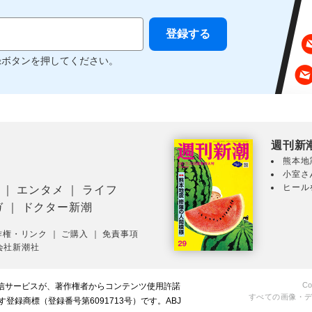
録ボタンを押してください。
週刊新
熊本地
小室さ
ヒール
｜
エンタメ
｜
ライフ
ガ
｜
ドクター新潮
作権・リンク
｜
ご購入
｜
免責事項
会社新潮社
Co
配信サービスが、著作権者からコンテンツ使用許諾
すべての画像・
録商標（登録番号第6091713号）です。ABJ