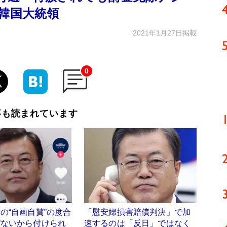
”韓国大統領
2021年1月27日掲載
0
事も読まれています
の“自画自賛”の度合
「慰安婦損害賠償判決」で加
パないから付けられ
速するのは「反日」ではなく