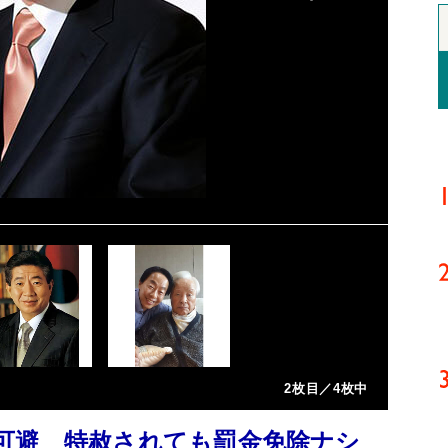
2枚目／4枚中
不可避 特赦されても罰金免除ナシ