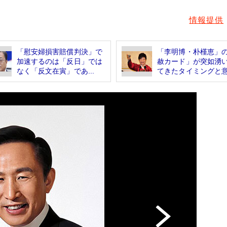
情報提供
「慰安婦損害賠償判決」で
「李明博・朴槿恵」
加速するのは「反日」では
赦カード」が突如湧
なく「反文在寅」であ...
てきたタイミングと意.