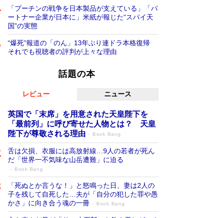
「プーチンの戦争を日本製品が支えている」「パ
ートナー企業が日本に」米紙が報じた“スパイ天
国”の実態
“爆死”報道の「のん」13年ぶり連ドラ本格復帰
それでも視聴者の評判が上々な理由
話題の本
レビュー
ニュース
英国で「末席」を用意された天皇陛下を
「最前列」に呼び寄せた人物とは？ 天皇
陛下が尊敬される理由
Book Bang
舌は欠損、衣服には高放射線…9人の若者が死ん
だ「世界一不気味な山岳遭難」に迫る
Book Bang
「死ぬとか言うな！」と怒鳴った日、妻は2人の
子を残して自死した…夫が「自分の犯した罪や愚
かさ」に向き合う魂の一冊
Book Bang