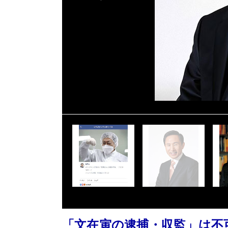
「文在寅の逮捕・収監」は