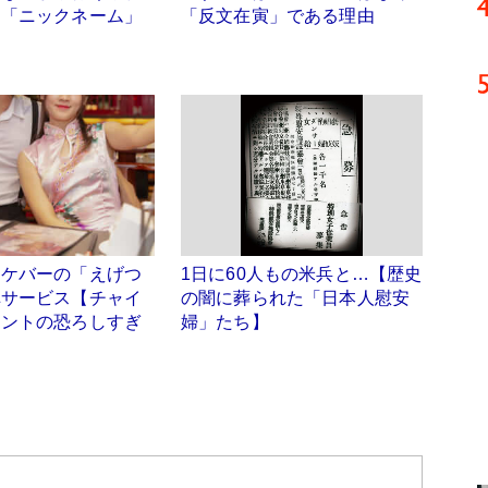
な「ニックネーム」
「反文在寅」である理由
オケバーの「えげつ
1日に60人もの米兵と…【歴史
弾サービス【チャイ
の闇に葬られた「日本人慰安
メントの恐ろしすぎ
婦」たち】