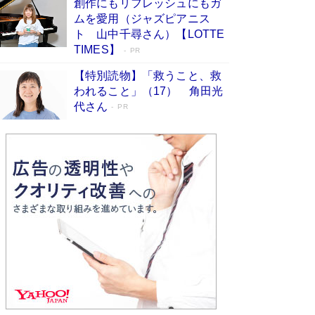
創作にもリフレッシュにもガ
Book Bang
ムを愛用（ジャズピアニス
友近氏、絶賛！ 鎌倉を舞台に、孤独を抱えた
ト 山中千尋さん）【LOTTE
人々が新たな一歩を踏み出す連作短篇集『海のほ
TIMES】
PR
とりのプラネット』試し読み
Book Bang
【特別読物】「救うこと、救
われること」（17） 角田光
代さん
PR