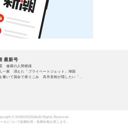
潮 最新号
震 修羅の人間模様
ん一家 消えた「プライベートジェット」帰国
を履いて国会で座りこみ 高市首相が隠したい「...
pyright © SHINCHOSHA All Rights Reserved.
データについて無断転用・無断転載を禁じます。