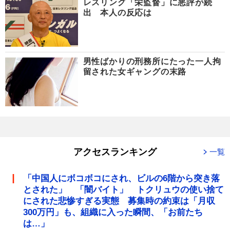
レスリング「栄監督」に悪評が続
出 本人の反応は
男性ばかりの刑務所にたった一人拘
留された女ギャングの末路
アクセスランキング
一覧
「中国人にボコボコにされ、ビルの6階から突き落
とされた」 「闇バイト」 トクリュウの使い捨て
にされた悲惨すぎる実態 募集時の約束は「月収
300万円」も、組織に入った瞬間、「お前たち
は…」