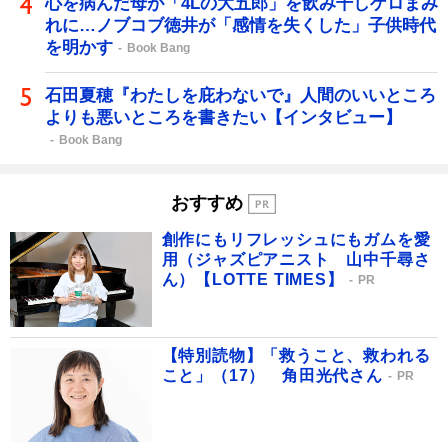
心を病んだ母が「4Lの大五郎」を飲み干しゲロまみ
れに…ノブコブ徳井が「感情を失くした」子供時代
を明かす
Book Bang
石田夏穂『わたしを庇わないで』人間のいいところ
よりも悪いところを書きたい【インタビュー】
Book Bang
おすすめ
創作にもリフレッシュにもガムを愛
用（ジャズピアニスト 山中千尋さ
ん）【LOTTE TIMES】
PR
【特別読物】「救うこと、救われる
こと」（17） 角田光代さん
PR