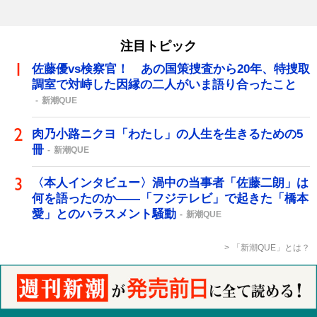
注目トピック
佐藤優vs検察官！ あの国策捜査から20年、特捜取
調室で対峙した因縁の二人がいま語り合ったこと
新潮QUE
肉乃小路ニクヨ「わたし」の人生を生きるための5
冊
新潮QUE
〈本人インタビュー〉渦中の当事者「佐藤二朗」は
何を語ったのか――「フジテレビ」で起きた「橋本
愛」とのハラスメント騒動
新潮QUE
「新潮QUE」とは？