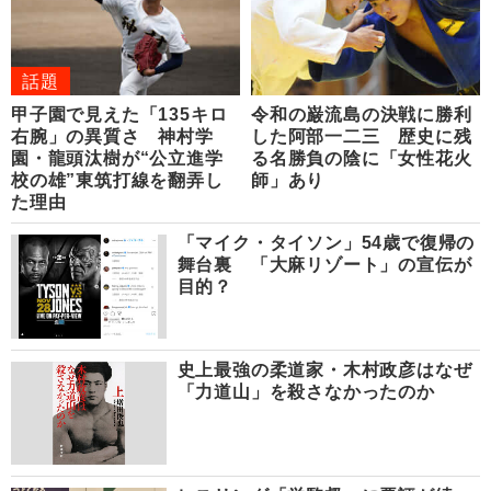
話題
甲子園で見えた「135キロ
令和の巌流島の決戦に勝利
右腕」の異質さ 神村学
した阿部一二三 歴史に残
園・龍頭汰樹が“公立進学
る名勝負の陰に「女性花火
校の雄”東筑打線を翻弄し
師」あり
た理由
「マイク・タイソン」54歳で復帰の
舞台裏 「大麻リゾート」の宣伝が
目的？
史上最強の柔道家・木村政彦はなぜ
「力道山」を殺さなかったのか