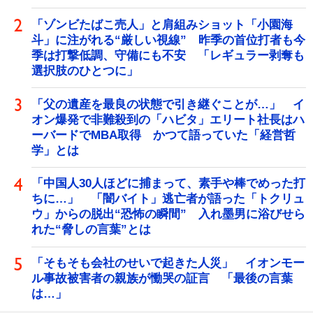
「ゾンビたばこ売人」と肩組みショット「小園海
斗」に注がれる“厳しい視線” 昨季の首位打者も今
季は打撃低調、守備にも不安 「レギュラー剥奪も
選択肢のひとつに」
「父の遺産を最良の状態で引き継ぐことが…」 イ
オン爆発で非難殺到の「ハビタ」エリート社長はハ
ーバードでMBA取得 かつて語っていた「経営哲
学」とは
「中国人30人ほどに捕まって、素手や棒でめった打
ちに…」 「闇バイト」逃亡者が語った「トクリュ
ウ」からの脱出“恐怖の瞬間” 入れ墨男に浴びせら
れた“脅しの言葉”とは
「そもそも会社のせいで起きた人災」 イオンモー
ル事故被害者の親族が慟哭の証言 「最後の言葉
は…」