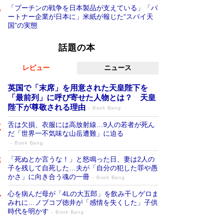
「プーチンの戦争を日本製品が支えている」「パ
ートナー企業が日本に」米紙が報じた“スパイ天
国”の実態
話題の本
レビュー
ニュース
英国で「末席」を用意された天皇陛下を
「最前列」に呼び寄せた人物とは？ 天皇
陛下が尊敬される理由
Book Bang
舌は欠損、衣服には高放射線…9人の若者が死ん
だ「世界一不気味な山岳遭難」に迫る
Book Bang
「死ぬとか言うな！」と怒鳴った日、妻は2人の
子を残して自死した…夫が「自分の犯した罪や愚
かさ」に向き合う魂の一冊
Book Bang
心を病んだ母が「4Lの大五郎」を飲み干しゲロま
みれに…ノブコブ徳井が「感情を失くした」子供
時代を明かす
Book Bang