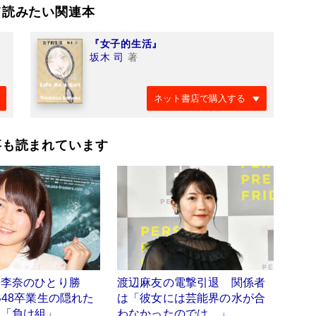
て読みたい関連本
『女子的生活』
坂木 司
著
ネット書店で購入する
事も読まれています
栄李奈のひとり勝
渡辺麻友の電撃引退 関係者
B48卒業生の隠れた
は「彼女には芸能界の水が合
」「負け組」
わなかったのでは…」