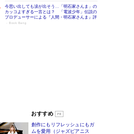
今思い出しても涙が出そう…「明石家さんま」の
カッコよすぎる一言とは？ 「電波少年」伝説の
プロデューサーによる『人間・明石家さんま』評
Book Bang
「宇宙兄弟」最終46巻がベストセラー1
位 宇宙開発への関心を押し上げた18年の
物語に幕 特装版には「宇宙で描かれたマ
ンガ」も収録
Book Bang
美輪明宏 晩年の回答を集めた『ほほえんで生き
るための人生相談』がランクイン［エンターテイ
メントベストセラー］
Book Bang
「『火垂るの墓』は、大嘘である」原作者が抱き
続けた“自責の念”とは…「自己憐憫は描きたくな
い」監督が徹底的にこだわったこと（後編） #
戦争の記憶
Book Bang
「叱って伸びるやつは、褒めたらもっと伸びる」
おすすめ
俳優・高嶋政伸が家族に教わった“人を育てるコ
ツ”…芸への考え方を明かす
Book Bang
創作にもリフレッシュにもガ
東野圭吾、伊坂幸太郎の人気シリーズ最新作どち
ムを愛用（ジャズピアニス