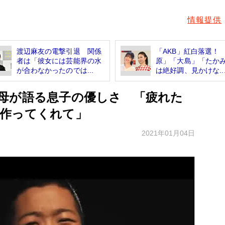
情報提供
渡辺麻友の電撃引退 関係
「AKB」紅白落選！
者は「彼女には芸能界の水
原」「大島」「たか
が合わなかったのでは...
は絶好調、見かけな..
母が語る息子の優しさ 「疲れた
作ってくれて」
2021年01月04日