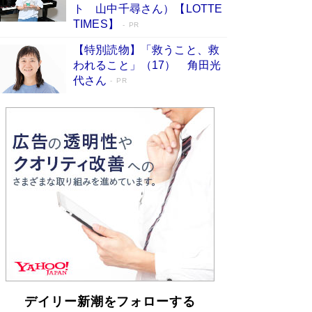
らも文庫化 映画化された直木賞受賞作もランク
ト 山中千尋さん）【LOTTE
イン［文庫ベストセラー］
Book Bang
TIMES】
PR
【特別読物】「救うこと、救
われること」（17） 角田光
代さん
PR
デイリー新潮をフォローする