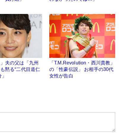
季」夫の父は「九州
「T.M.Revolution・西川貴教」
も黙る“二代目道仁
の「性豪伝説」 お相手の30代
分」
女性が告白