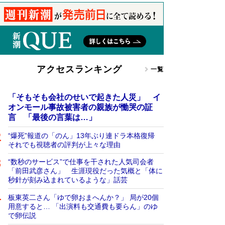
アクセスランキング
一覧
「そもそも会社のせいで起きた人災」 イ
オンモール事故被害者の親族が慟哭の証
言 「最後の言葉は…」
“爆死”報道の「のん」13年ぶり連ドラ本格復帰
それでも視聴者の評判が上々な理由
“数秒のサービス”で仕事を干された人気司会者
「前田武彦さん」 生涯現役だった気概と「体に
秒針が刻み込まれているような」話芸
板東英二さん「ゆで卵おまへんか？」 局が20個
用意すると… 「出演料も交通費も要らん」のゆ
で卵伝説