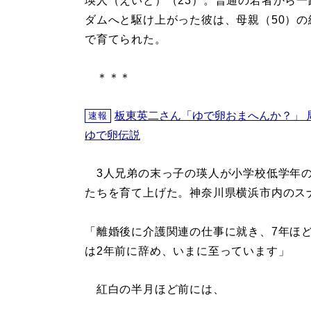
瑛人（えいと）（23）。普通の若者から一
ダムへと駆け上がった彼は、母親（50）の
で育てられた。
＊＊＊
板東英二さん「ゆで卵おまへんか？」 
速報
ゆで卵伝説
3人兄弟の末っ子の瑛人が小学校低学年の
たちを育て上げた。神奈川県横浜市内のス
「離婚後に介護関連の仕事に就き、7年ほ
は2年前に辞め、いまに至っています」
紅白の半月ほど前には、