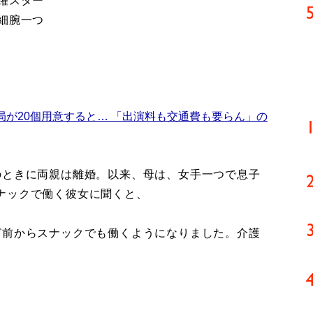
躍スター
細腕一つ
局が20個用意すると… 「出演料も交通費も要らん」の
ときに両親は離婚。以来、母は、女手一つで息子
ナックで働く彼女に聞くと、
ど前からスナックでも働くようになりました。介護