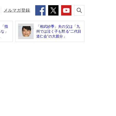
メルマガ登録
 「指
「相武紗季」夫の父は「九
みな」
州では泣く子も黙る“二代目
.
道仁会”の大親分」