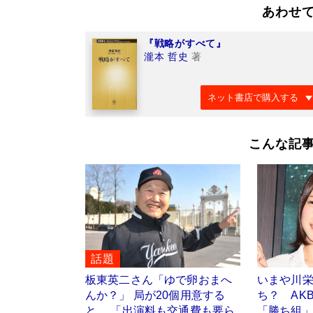
あわせ
『戦略がすべて』
瀧本 哲史
著
ネット書店で購入する
こんな記
話題
板東英二さん「ゆで卵おまへ
いまや川
んか？」 局が20個用意する
ち？ AK
と… 「出演料も交通費も要ら
「勝ち組