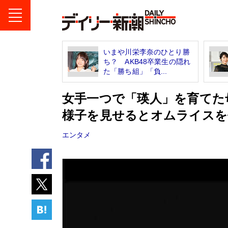
いまや川栄李奈のひとり勝
ち？ AKB48卒業生の隠れ
た「勝ち組」「負...
女手一つで「瑛人」を育てた
様子を見せるとオムライスを
エンタメ