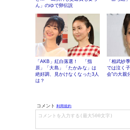
ん」のゆで卵伝説
「AKB」紅白落選！ 「指
「相武紗
原」「大島」「たかみな」は
では泣く子
絶好調、見かけなくなった3人
会”の大親
は？