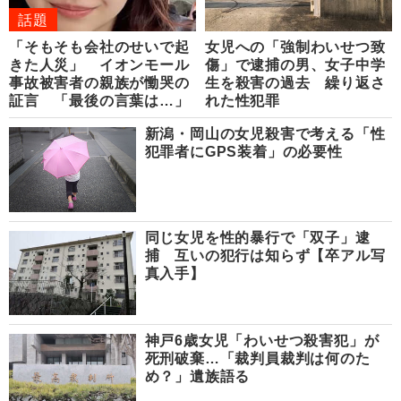
話題
「そもそも会社のせいで起
女児への「強制わいせつ致
きた人災」 イオンモール
傷」で逮捕の男、女子中学
事故被害者の親族が慟哭の
生を殺害の過去 繰り返さ
証言 「最後の言葉は…」
れた性犯罪
新潟・岡山の女児殺害で考える「性
犯罪者にGPS装着」の必要性
同じ女児を性的暴行で「双子」逮
捕 互いの犯行は知らず【卒アル写
真入手】
神戸6歳女児「わいせつ殺害犯」が
死刑破棄…「裁判員裁判は何のた
め？」遺族語る