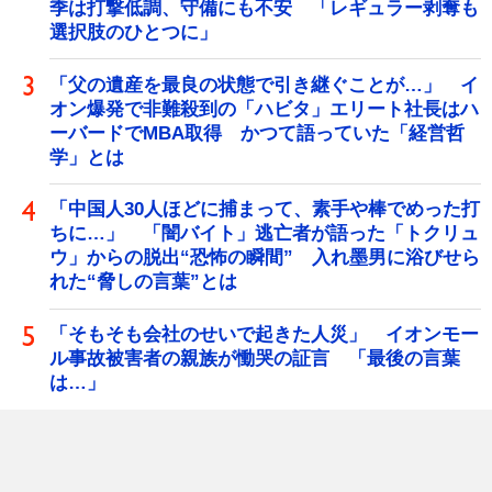
季は打撃低調、守備にも不安 「レギュラー剥奪も
選択肢のひとつに」
「父の遺産を最良の状態で引き継ぐことが…」 イ
オン爆発で非難殺到の「ハビタ」エリート社長はハ
ーバードでMBA取得 かつて語っていた「経営哲
学」とは
「中国人30人ほどに捕まって、素手や棒でめった打
ちに…」 「闇バイト」逃亡者が語った「トクリュ
ウ」からの脱出“恐怖の瞬間” 入れ墨男に浴びせら
れた“脅しの言葉”とは
「そもそも会社のせいで起きた人災」 イオンモー
ル事故被害者の親族が慟哭の証言 「最後の言葉
は…」