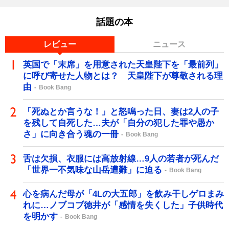
話題の本
レビュー
ニュース
英国で「末席」を用意された天皇陛下を「最前列」
に呼び寄せた人物とは？ 天皇陛下が尊敬される理
由
Book Bang
「死ぬとか言うな！」と怒鳴った日、妻は2人の子
を残して自死した…夫が「自分の犯した罪や愚か
さ」に向き合う魂の一冊
Book Bang
舌は欠損、衣服には高放射線…9人の若者が死んだ
「世界一不気味な山岳遭難」に迫る
Book Bang
心を病んだ母が「4Lの大五郎」を飲み干しゲロまみ
れに…ノブコブ徳井が「感情を失くした」子供時代
を明かす
Book Bang