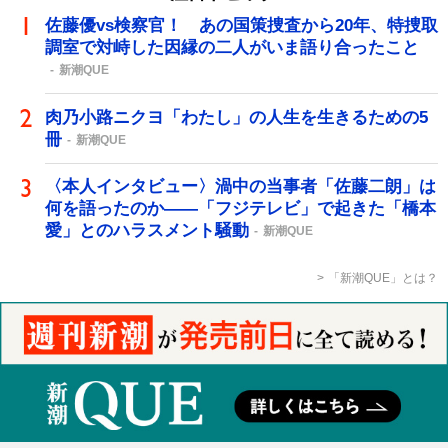
佐藤優vs検察官！ あの国策捜査から20年、特捜取
調室で対峙した因縁の二人がいま語り合ったこと
新潮QUE
肉乃小路ニクヨ「わたし」の人生を生きるための5
冊
新潮QUE
〈本人インタビュー〉渦中の当事者「佐藤二朗」は
何を語ったのか――「フジテレビ」で起きた「橋本
愛」とのハラスメント騒動
新潮QUE
「新潮QUE」とは？