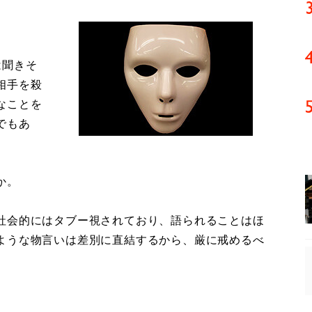
」
は聞きそ
相手を殺
なことを
でもあ
か。
社会的にはタブー視されており、語られることはほ
ような物言いは差別に直結するから、厳に戒めるべ