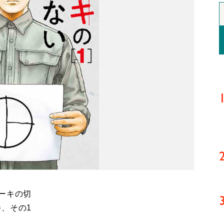
ーキの切
、その1