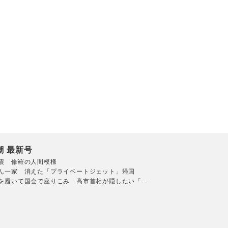
潮 最新号
震 修羅の人間模様
ん一家 消えた「プライベートジェット」帰国
を履いて国会で座りこみ 高市首相が隠したい「...