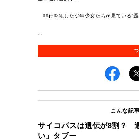
非行を犯した少年少女たちが見ている“歪
...
つ
こんな記
サイコパスは遺伝が8割？ 
い」タブー