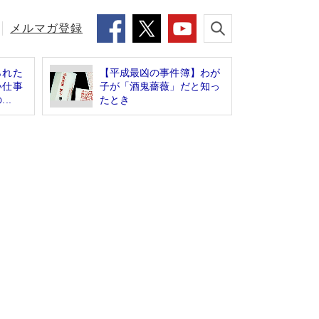
メルマガ登録
られた
【平成最凶の事件簿】わが
い仕事
子が「酒鬼薔薇」だと知っ
..
たとき