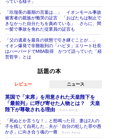
っている様子」
「玖瑠美の最期の言葉は…」 イオンモール事故
被害者の親族が慟哭の証言 「おばたちは制止で
きなかった自分たちを責めている」 さらに、間
一髪で事故を免れた従業員の証言も
「父の遺産を最良の状態で引き継ぐことが…」
イオン爆発で非難殺到の「ハビタ」エリート社長
はハーバードでMBA取得 かつて語っていた「経
営哲学」とは
話題の本
レビュー
ニュース
英国で「末席」を用意された天皇陛下を
「最前列」に呼び寄せた人物とは？ 天皇
陛下が尊敬される理由
Book Bang
「死ぬとか言うな！」と怒鳴った日、妻は2人の
子を残して自死した…夫が「自分の犯した罪や愚
かさ」に向き合う魂の一冊
Book Bang