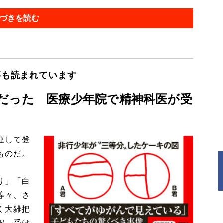
づきを読む
事も読まれています
だった 医療少年院で精神科医が受
連して登
ものだ。
り」「白
等々、さ
く大雑把
釈、受け