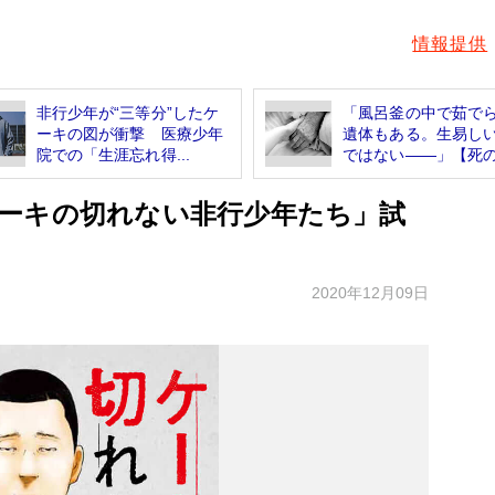
情報提供
非行少年が“三等分”したケ
「風呂釜の中で茹で
ーキの図が衝撃 医療少年
遺体もある。生易し
院での「生涯忘れ得...
ではない――」【死の.
ーキの切れない非行少年たち」試
2020年12月09日