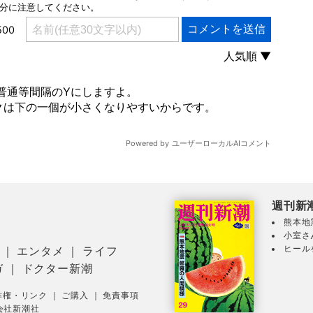
週刊新
熊本地
小室さ
ヒール
｜
エンタメ
｜
ライフ
ガ
｜
ドクター新潮
作権・リンク
｜
ご購入
｜
免責事項
会社新潮社