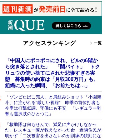
アクセスランキング
一覧
「中国人にボコボコにされ、ビルの6階か
ら突き落とされた」 「闇バイト」 トク
リュウの使い捨てにされた悲惨すぎる実
態 募集時の約束は「月収300万円」も、
組織に入った瞬間、「お前たちは…」
「ゾンビたばこ売人」と肩組みショット「小園海
斗」に注がれる“厳しい視線” 昨季の首位打者も
今季は打撃低調、守備にも不安 「レギュラー剥
奪も選択肢のひとつに」
「救助隊は何もせんで、満足に声かけしなかっ
た」レスキュー隊が救えなかった命 近隣住民が
明かす「二次被害を出さないのが訓練の鉄則にな