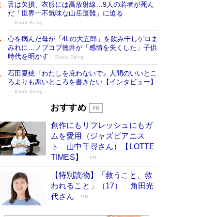
舌は欠損、衣服には高放射線…9人の若者が死ん
だ「世界一不気味な山岳遭難」に迫る
Book Bang
心を病んだ母が「4Lの大五郎」を飲み干しゲロま
みれに…ノブコブ徳井が「感情を失くした」子供
時代を明かす
Book Bang
石田夏穂『わたしを庇わないで』人間のいいとこ
ろよりも悪いところを書きたい【インタビュー】
Book Bang
73歳でも働くしかない 「老後レス時代」
おすすめ
に交通誘導員の独白が話題
Book Bang
創作にもリフレッシュにもガ
「なんで？ そんな馬鹿な……」90歳になった作
ムを愛用（ジャズピアニス
家・阿刀田高さんが、ひとり暮らしの生活を明か
ト 山中千尋さん）【LOTTE
す
Book Bang
TIMES】
PR
追悼・東野圭吾さん 週間ベストセラーランキン
【特別読物】「救うこと、救
グに『容疑者Xの献身』『白夜行』など代表作が
われること」（17） 角田光
並ぶ［文庫ベストセラー］
Book Bang
代さん
PR
和田秀樹の70代、80代向け新書がベスト3を独
占 上半期1位にも選出［新書ベストセラー］