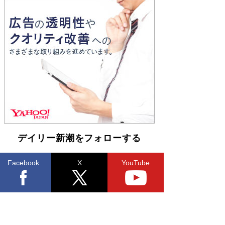
Book Bang
「『火垂るの墓』は、大嘘である」原作者が抱き
続けた“自責の念”とは…「自己憐憫は描きたくな
い」監督が徹底的にこだわったこと（後編） #
戦争の記憶
Book Bang
デイリー新潮をフォローする
Facebook
X
YouTube