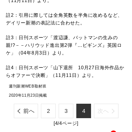
（11月11日）より。
註2：引用に際しては全角英数を半角に改めるなど、
デイリー新潮の表記法に合わせた。
註3：日刊スポーツ「渡辺謙、バットマンの生みの
親!?－－ハリウッド進出第2弾『…ビギンズ』英国ロ
ケ」（04年8月3日）より。
註4：日刊スポーツ「山下退所 10月27日海外作品か
らオファーで決断」（11月11日）より。
週刊新潮WEB取材班
2020年11月23日掲載
前へ
2
3
4
次へ
[4/4ページ]