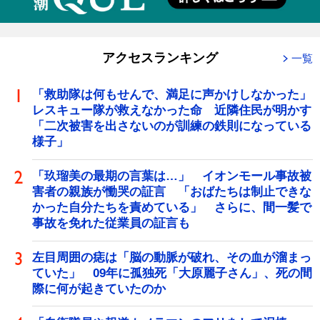
アクセスランキング
一覧
「救助隊は何もせんで、満足に声かけしなかった」
レスキュー隊が救えなかった命 近隣住民が明かす
「二次被害を出さないのが訓練の鉄則になっている
様子」
「玖瑠美の最期の言葉は…」 イオンモール事故被
害者の親族が慟哭の証言 「おばたちは制止できな
かった自分たちを責めている」 さらに、間一髪で
事故を免れた従業員の証言も
左目周囲の痣は「脳の動脈が破れ、その血が溜まっ
ていた」 09年に孤独死「大原麗子さん」、死の間
際に何が起きていたのか