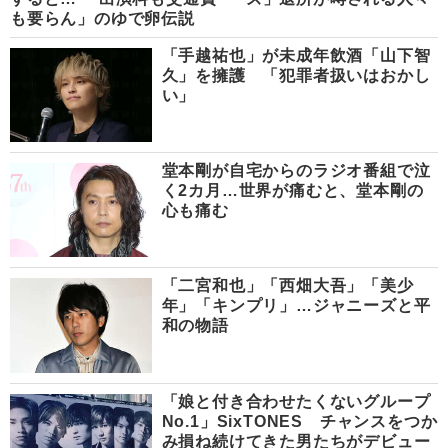
も要らん」のゆで卵伝説
「手越祐也」が未成年飲酒「山下智
久」を擁護 「犯罪者扱いはおかし
い」
堂本剛が自宅からのラジオ番組で泣
く2カ月…世界が痛むと、堂本剛の
心も痛む
「二宮和也」「西畑大吾」「美少
年」「キンプリ」…ジャニーズと平
和の物語
「娘と付き合わせたくないグループ
No.1」SixTONES チャンスをつか
み損ね続けてきた男たちがデビュー