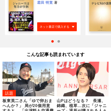
霜田 明寛
著
ネット書店で購入する
こんな記事も読まれています
話題
板東英二さん「ゆで卵おま
山Pはどうなる？ 長瀬、
へんか？」 局が20個用意
錦織、植草…次に「ジャニ
すると… 「出演料も交通費
ーズ」退所が噂される人々