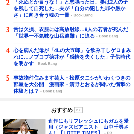
「死ぬとか言うな！」と怒鳴った日、妻は2人の子
を残して自死した…夫が「自分の犯した罪や愚か
さ」に向き合う魂の一冊
Book Bang
舌は欠損、衣服には高放射線…9人の若者が死んだ
「世界一不気味な山岳遭難」に迫る
Book Bang
心を病んだ母が「4Lの大五郎」を飲み干しゲロまみ
れに…ノブコブ徳井が「感情を失くした」子供時代
を明かす
Book Bang
事故物件住みます芸人・松原タニシがいわくつきの
部屋を大公開 漫画家・清野とおるが聞いた衝撃の
体験とは？
Book Bang
おすすめ
創作にもリフレッシュにもガムを愛
用（ジャズピアニスト 山中千尋さ
ん）【LOTTE TIMES】
PR