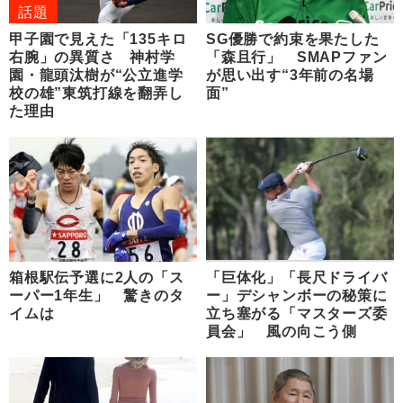
話題
甲子園で見えた「135キロ
SG優勝で約束を果たした
右腕」の異質さ 神村学
「森且行」 SMAPファン
園・龍頭汰樹が“公立進学
が思い出す“3年前の名場
校の雄”東筑打線を翻弄し
面”
た理由
箱根駅伝予選に2人の「ス
「巨体化」「長尺ドライバ
ーパー1年生」 驚きのタ
ー」デシャンボーの秘策に
イムは
立ち塞がる「マスターズ委
員会」 風の向こう側