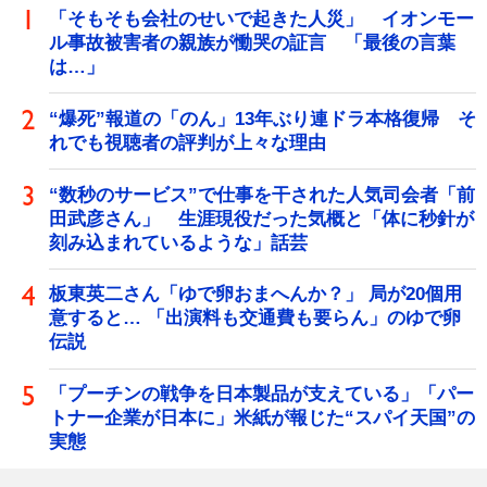
「そもそも会社のせいで起きた人災」 イオンモー
ル事故被害者の親族が慟哭の証言 「最後の言葉
は…」
“爆死”報道の「のん」13年ぶり連ドラ本格復帰 そ
れでも視聴者の評判が上々な理由
“数秒のサービス”で仕事を干された人気司会者「前
田武彦さん」 生涯現役だった気概と「体に秒針が
刻み込まれているような」話芸
板東英二さん「ゆで卵おまへんか？」 局が20個用
意すると… 「出演料も交通費も要らん」のゆで卵
伝説
「プーチンの戦争を日本製品が支えている」「パー
トナー企業が日本に」米紙が報じた“スパイ天国”の
実態