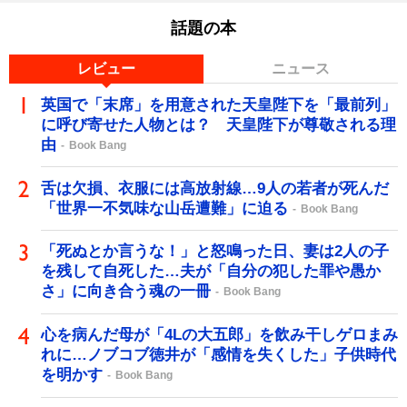
話題の本
レビュー
ニュース
英国で「末席」を用意された天皇陛下を「最前列」
に呼び寄せた人物とは？ 天皇陛下が尊敬される理
由
Book Bang
舌は欠損、衣服には高放射線…9人の若者が死んだ
「世界一不気味な山岳遭難」に迫る
Book Bang
「死ぬとか言うな！」と怒鳴った日、妻は2人の子
を残して自死した…夫が「自分の犯した罪や愚か
さ」に向き合う魂の一冊
Book Bang
心を病んだ母が「4Lの大五郎」を飲み干しゲロまみ
れに…ノブコブ徳井が「感情を失くした」子供時代
を明かす
Book Bang