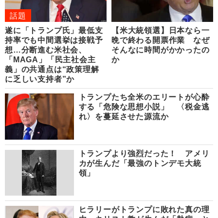
話題
遂に「トランプ氏」最低支
【米大統領選】日本なら一
持率でも中間選挙は接戦予
晩で終わる開票作業 なぜ
想…分断進む米社会、
そんなに時間がかかったの
「MAGA」「民主社会主
か
義」の共通点は“政策理解
に乏しい支持者”か
トランプたち全米のエリートが心酔
する「危険な思想小説」 〈税金逃
れ〉を蔓延させた源流か
トランプより強烈だった！ アメリ
カが生んだ「最強のトンデモ大統
領」
ヒラリーがトランプに敗れた真の理