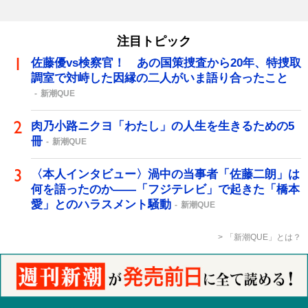
注目トピック
佐藤優vs検察官！ あの国策捜査から20年、特捜取
調室で対峙した因縁の二人がいま語り合ったこと
新潮QUE
肉乃小路ニクヨ「わたし」の人生を生きるための5
冊
新潮QUE
〈本人インタビュー〉渦中の当事者「佐藤二朗」は
何を語ったのか――「フジテレビ」で起きた「橋本
愛」とのハラスメント騒動
新潮QUE
「新潮QUE」とは？