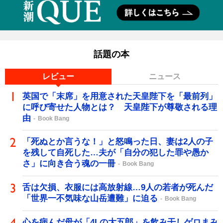
話題の本
レビュー
ニュース
英国で「末席」を用意された天皇陛下を「最前列」
に呼び寄せた人物とは？ 天皇陛下が尊敬される理
由
Book Bang
「死ぬとか言うな！」と怒鳴った日、妻は2人の子
を残して自死した…夫が「自分の犯した罪や愚か
さ」に向き合う魂の一冊
Book Bang
舌は欠損、衣服には高放射線…9人の若者が死んだ
「世界一不気味な山岳遭難」に迫る
Book Bang
心を病んだ母が「4Lの大五郎」を飲み干しゲロまみ