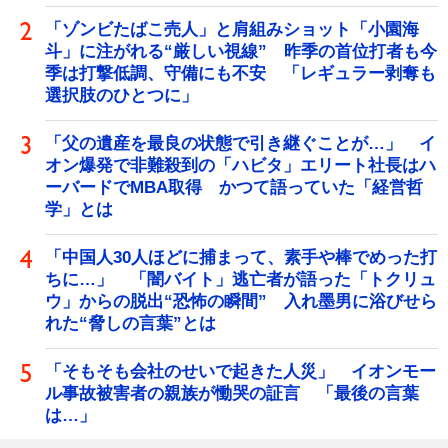
「ゾンビたばこ売人」と肩組みショット「小園海
斗」に注がれる“厳しい視線” 昨季の首位打者も今
季は打撃低調、守備にも不安 「レギュラー剥奪も
選択肢のひとつに」
「父の遺産を最良の状態で引き継ぐことが…」 イ
オン爆発で非難殺到の「ハビタ」エリート社長はハ
ーバードでMBA取得 かつて語っていた「経営哲
学」とは
「中国人30人ほどに捕まって、素手や棒でめった打
ちに…」 「闇バイト」逃亡者が語った「トクリュ
ウ」からの脱出“恐怖の瞬間” 入れ墨男に浴びせら
れた“脅しの言葉”とは
「そもそも会社のせいで起きた人災」 イオンモー
ル事故被害者の親族が慟哭の証言 「最後の言葉
は…」