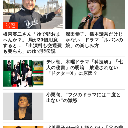
話題
板東英二さん「ゆで卵おま
深田恭子、橋本環奈だけじ
へんか？」 局が20個用意
ゃない ドラマ「ルパンの
すると… 「出演料も交通費
娘」の楽しみ方
も要らん」のゆで卵伝説
テレ朝、木曜ドラマ「科捜研」「七
人の秘書」の明暗 放送されない
「ドクターX」に原因？
小栗旬、“フジのドラマには二度と
出ない”の激怒
北川景子が一度も語らない「父の職