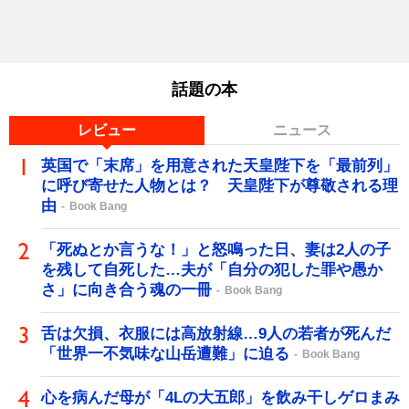
話題の本
レビュー
ニュース
英国で「末席」を用意された天皇陛下を「最前列」
に呼び寄せた人物とは？ 天皇陛下が尊敬される理
由
Book Bang
「死ぬとか言うな！」と怒鳴った日、妻は2人の子
を残して自死した…夫が「自分の犯した罪や愚か
さ」に向き合う魂の一冊
Book Bang
舌は欠損、衣服には高放射線…9人の若者が死んだ
「世界一不気味な山岳遭難」に迫る
Book Bang
心を病んだ母が「4Lの大五郎」を飲み干しゲロまみ