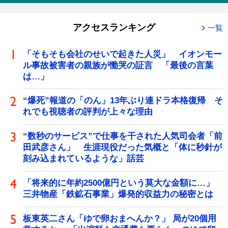
アクセスランキング
一覧
「そもそも会社のせいで起きた人災」 イオンモー
ル事故被害者の親族が慟哭の証言 「最後の言葉
は…」
“爆死”報道の「のん」13年ぶり連ドラ本格復帰 そ
れでも視聴者の評判が上々な理由
“数秒のサービス”で仕事を干された人気司会者「前
田武彦さん」 生涯現役だった気概と「体に秒針が
刻み込まれているような」話芸
「将来的に年約2500億円という莫大な金額に…」
三井物産「鉄鉱石事業」爆発的収益力の秘密とは
板東英二さん「ゆで卵おまへんか？」 局が20個用