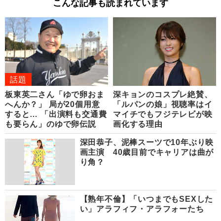
こんな記事も読まれています
話題
板東英二さん「ゆで卵おま
深キョンのコスプレ絶賛、
へんか？」 局が20個用意
「ルパンの娘」視聴率はイ
すると… 「出演料も交通費
マイチでもフジテレビが映
も要らん」のゆで卵伝説
画化する理由
深田恭子、泥棒スーツで10年ぶり映
画主演 40歳目前でキャリアは曲が
り角？
【熟年不倫】「いつまでもSEXした
い」アラフィフ・アラフォーたち