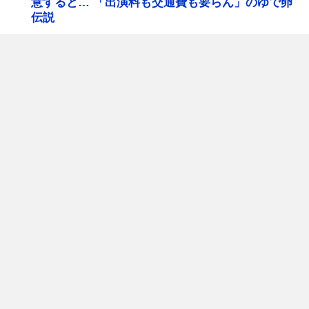
意すると… 「出演料も交通費も要らん」のゆで卵
伝説