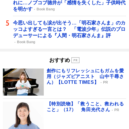
れに…ノブコブ徳井が「感情を失くした」子供時代
を明かす
Book Bang
今思い出しても涙が出そう…「明石家さんま」のカ
ッコよすぎる一言とは？ 「電波少年」伝説のプロ
デューサーによる『人間・明石家さんま』評
Book Bang
おすすめ
創作にもリフレッシュにもガムを愛
用（ジャズピアニスト 山中千尋さ
ん）【LOTTE TIMES】
PR
【特別読物】「救うこと、救われる
こと」（17） 角田光代さん
PR