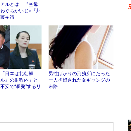
リアルとは 『空母
わぐちかいじ×『邦
伊藤祐靖
が「日本は北朝鮮
男性ばかりの刑務所にたった
イル』の射程内」と
一人拘留された女ギャングの
不安で“暴発”するリ
末路