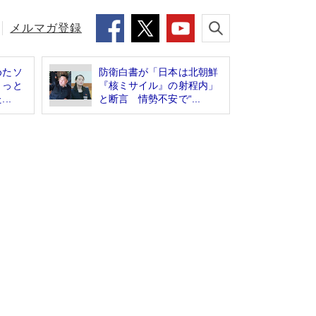
メルマガ登録
めたソ
防衛白書が「日本は北朝鮮
ょっと
『核ミサイル』の射程内」
..
と断言 情勢不安で“...