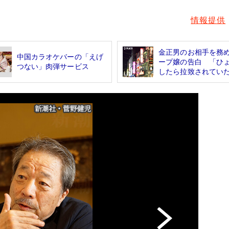
情報提供
金正男のお相手を務
中国カラオケバーの「えげ
ープ嬢の告白 「ひ
つない」肉弾サービス
したら拉致されていた.