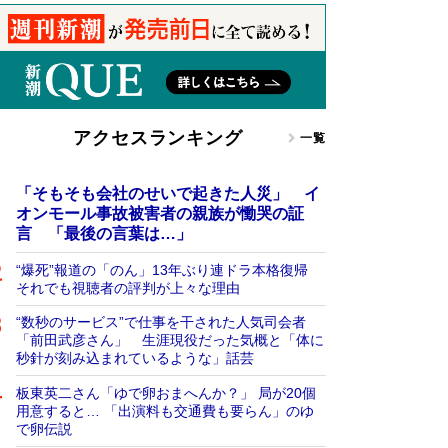
アクセスランキング
一覧
「そもそも会社のせいで起きた人災」 イ
オンモール事故被害者の親族が慟哭の証
言 「最後の言葉は…」
“爆死”報道の「のん」13年ぶり連ドラ本格復帰
それでも視聴者の評判が上々な理由
“数秒のサービス”で仕事を干された人気司会者
「前田武彦さん」 生涯現役だった気概と「体に
秒針が刻み込まれているような」話芸
板東英二さん「ゆで卵おまへんか？」 局が20個
用意すると… 「出演料も交通費も要らん」のゆ
で卵伝説