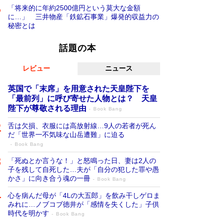
「将来的に年約2500億円という莫大な金額
に…」 三井物産「鉄鉱石事業」爆発的収益力の
秘密とは
話題の本
レビュー
ニュース
英国で「末席」を用意された天皇陛下を
「最前列」に呼び寄せた人物とは？ 天皇
陛下が尊敬される理由
Book Bang
舌は欠損、衣服には高放射線…9人の若者が死ん
だ「世界一不気味な山岳遭難」に迫る
Book Bang
「死ぬとか言うな！」と怒鳴った日、妻は2人の
子を残して自死した…夫が「自分の犯した罪や愚
かさ」に向き合う魂の一冊
Book Bang
心を病んだ母が「4Lの大五郎」を飲み干しゲロま
みれに…ノブコブ徳井が「感情を失くした」子供
時代を明かす
Book Bang