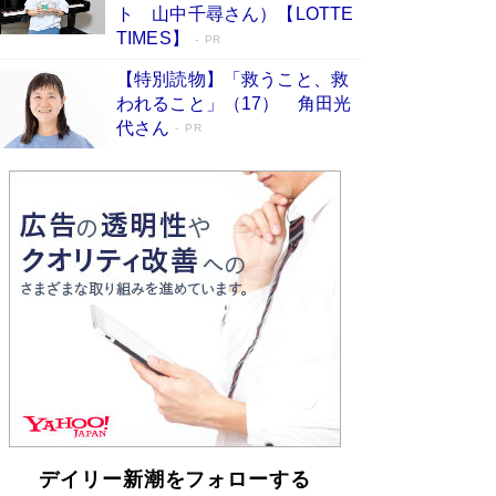
らも文庫化 映画化された直木賞受賞作もランク
ト 山中千尋さん）【LOTTE
イン［文庫ベストセラー］
Book Bang
TIMES】
PR
【特別読物】「救うこと、救
われること」（17） 角田光
代さん
PR
デイリー新潮をフォローする