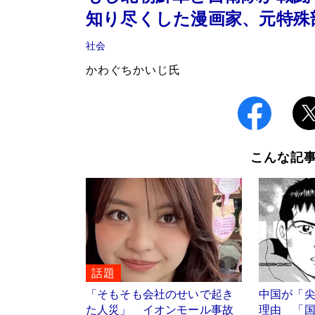
知り尽くした漫画家、元特殊
社会
かわぐちかいじ氏
こんな記
話題
「そもそも会社のせいで起き
中国が「
た人災」 イオンモール事故
理由 「