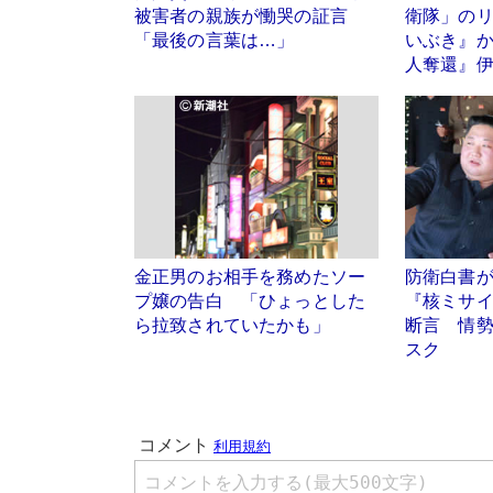
被害者の親族が慟哭の証言
衛隊」の
「最後の言葉は…」
いぶき』か
人奪還』
金正男のお相手を務めたソー
防衛白書
プ嬢の告白 「ひょっとした
『核ミサ
ら拉致されていたかも」
断言 情勢
スク