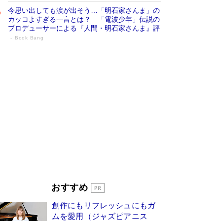
今思い出しても涙が出そう…「明石家さんま」の
カッコよすぎる一言とは？ 「電波少年」伝説の
プロデューサーによる『人間・明石家さんま』評
Book Bang
「宇宙兄弟」最終46巻がベストセラー1
位 宇宙開発への関心を押し上げた18年の
物語に幕 特装版には「宇宙で描かれたマ
ンガ」も収録
Book Bang
美輪明宏 晩年の回答を集めた『ほほえんで生き
るための人生相談』がランクイン［エンターテイ
メントベストセラー］
Book Bang
「『火垂るの墓』は、大嘘である」原作者が抱き
続けた“自責の念”とは…「自己憐憫は描きたくな
い」監督が徹底的にこだわったこと（後編） #
戦争の記憶
Book Bang
皇室はなぜ世界から尊敬されているのか？ 「天
おすすめ
皇陛下はお元気でおられるか」がサウジ国王の第
一声になる理由
Book Bang
創作にもリフレッシュにもガ
東野圭吾、伊坂幸太郎の人気シリーズ最新作どち
ムを愛用（ジャズピアニス