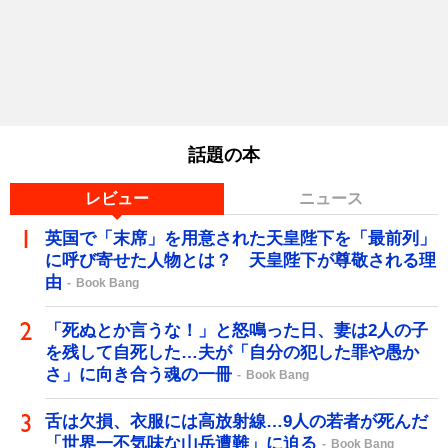
話題の本
レビュー
ニュース
英国で「末席」を用意された天皇陛下を「最前列」
に呼び寄せた人物とは？ 天皇陛下が尊敬される理
由
Book Bang
「死ぬとか言うな！」と怒鳴った日、妻は2人の子
を残して自死した…夫が「自分の犯した罪や愚か
さ」に向き合う魂の一冊
Book Bang
舌は欠損、衣服には高放射線…9人の若者が死んだ
「世界一不気味な山岳遭難」に迫る
Book Bang