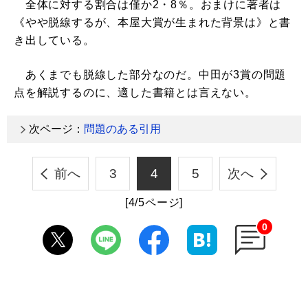
全体に対する割合は僅か2・8％。おまけに著者は
《やや脱線するが、本屋大賞が生まれた背景は》と書
き出している。
あくまでも脱線した部分なのだ。中田が3賞の問題
点を解説するのに、適した書籍とは言えない。
次ページ：
問題のある引用
前へ
3
4
5
次へ
[4/5ページ]
0