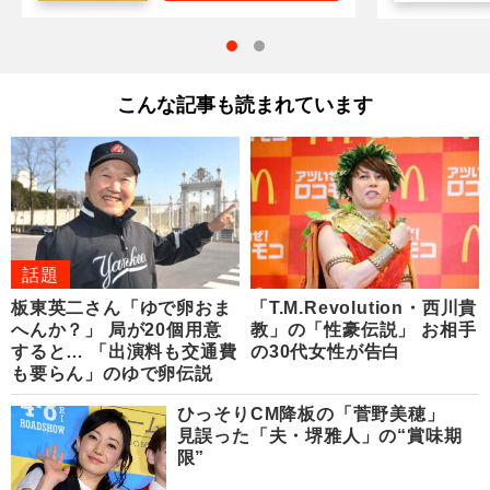
こんな記事も読まれています
話題
板東英二さん「ゆで卵おま
「T.M.Revolution・西川貴
へんか？」 局が20個用意
教」の「性豪伝説」 お相手
すると… 「出演料も交通費
の30代女性が告白
も要らん」のゆで卵伝説
ひっそりCM降板の「菅野美穂」
見誤った「夫・堺雅人」の“賞味期
限”