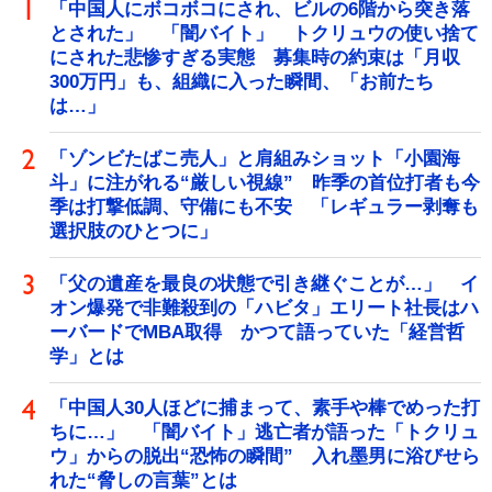
「中国人にボコボコにされ、ビルの6階から突き落
とされた」 「闇バイト」 トクリュウの使い捨て
にされた悲惨すぎる実態 募集時の約束は「月収
300万円」も、組織に入った瞬間、「お前たち
は…」
「ゾンビたばこ売人」と肩組みショット「小園海
斗」に注がれる“厳しい視線” 昨季の首位打者も今
季は打撃低調、守備にも不安 「レギュラー剥奪も
選択肢のひとつに」
「父の遺産を最良の状態で引き継ぐことが…」 イ
オン爆発で非難殺到の「ハビタ」エリート社長はハ
ーバードでMBA取得 かつて語っていた「経営哲
学」とは
「中国人30人ほどに捕まって、素手や棒でめった打
ちに…」 「闇バイト」逃亡者が語った「トクリュ
ウ」からの脱出“恐怖の瞬間” 入れ墨男に浴びせら
れた“脅しの言葉”とは