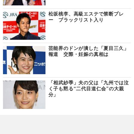
松坂桃李、高級エステで禁断プレ
ー ブラックリスト入り
芸能界のドンが潰した「夏目三久」
報道 交際・妊娠の真相は
「相武紗季」夫の父は「九州では泣
く子も黙る“二代目道仁会”の大親
分」