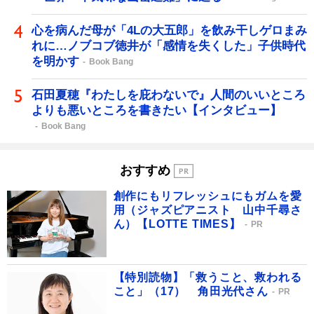
心を病んだ母が「4Lの大五郎」を飲み干しゲロまみ
れに…ノブコブ徳井が「感情を失くした」子供時代
を明かす
Book Bang
石田夏穂『わたしを庇わないで』人間のいいところ
よりも悪いところを書きたい【インタビュー】
Book Bang
おすすめ
創作にもリフレッシュにもガムを愛
用（ジャズピアニスト 山中千尋さ
ん）【LOTTE TIMES】
PR
【特別読物】「救うこと、救われる
こと」（17） 角田光代さん
PR