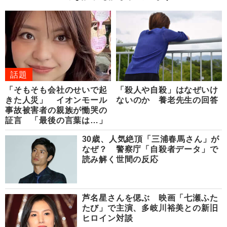
話題
「そもそも会社のせいで起
「殺人や自殺」はなぜいけ
きた人災」 イオンモール
ないのか 養老先生の回答
事故被害者の親族が慟哭の
証言 「最後の言葉は…」
30歳、人気絶頂「三浦春馬さん」が
なぜ？ 警察庁「自殺者データ」で
読み解く世間の反応
芦名星さんを偲ぶ 映画「七瀬ふた
たび」で主演、多岐川裕美との新旧
ヒロイン対談