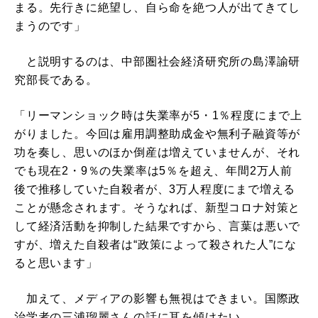
まる。先行きに絶望し、自ら命を絶つ人が出てきてし
まうのです」
と説明するのは、中部圏社会経済研究所の島澤諭研
究部長である。
「リーマンショック時は失業率が5・1％程度にまで上
がりました。今回は雇用調整助成金や無利子融資等が
功を奏し、思いのほか倒産は増えていませんが、それ
でも現在2・9％の失業率は5％を超え、年間2万人前
後で推移していた自殺者が、3万人程度にまで増える
ことが懸念されます。そうなれば、新型コロナ対策と
して経済活動を抑制した結果ですから、言葉は悪いで
すが、増えた自殺者は“政策によって殺された人”にな
ると思います」
加えて、メディアの影響も無視はできまい。国際政
治学者の三浦瑠麗さんの話に耳を傾けたい。