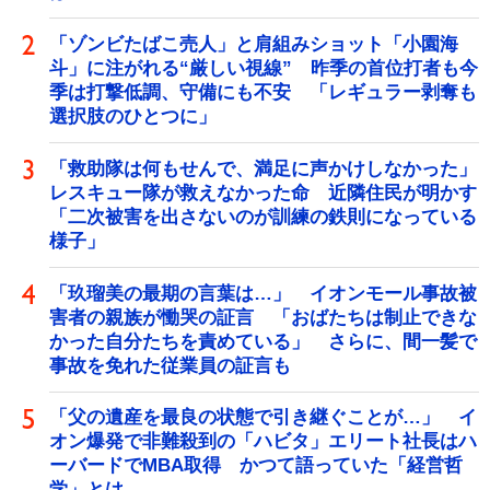
「ゾンビたばこ売人」と肩組みショット「小園海
斗」に注がれる“厳しい視線” 昨季の首位打者も今
季は打撃低調、守備にも不安 「レギュラー剥奪も
選択肢のひとつに」
「救助隊は何もせんで、満足に声かけしなかった」
レスキュー隊が救えなかった命 近隣住民が明かす
「二次被害を出さないのが訓練の鉄則になっている
様子」
「玖瑠美の最期の言葉は…」 イオンモール事故被
害者の親族が慟哭の証言 「おばたちは制止できな
かった自分たちを責めている」 さらに、間一髪で
事故を免れた従業員の証言も
「父の遺産を最良の状態で引き継ぐことが…」 イ
オン爆発で非難殺到の「ハビタ」エリート社長はハ
ーバードでMBA取得 かつて語っていた「経営哲
学」とは