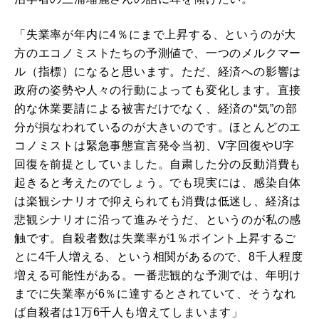
「失業率が年内に4％にまで上昇する、というのが大
方のエコノミストたちの予測値で、一つのメルクマー
ル（指標）になると思います。ただ、経済への影響は
政府の姿勢や人々の行動によっても変化します。直接
的な休業要請による被害だけでなく、経済の“気”の部
分が損なわれているのが大きいのです。ほとんどのエ
コノミストは緊急事態宣言発令当初、V字回復やU字
回復を前提としていました。自粛した分の反動消費も
起きると考えたのでしょう。でも現実には、感染自体
は楽観シナリオで抑えられても消費は低迷し、経済は
悲観シナリオに沿って進みそうだ、というのが私の感
触です。自殺者数は失業率が1％ポイント上昇するご
とに4千人増える、という相関があるので、8千人程度
増える可能性がある。一番悲観的な予測では、年明け
までに失業率が6％に達するとされていて、そうなれ
ば自殺者は1万6千人も増えてしまいます」