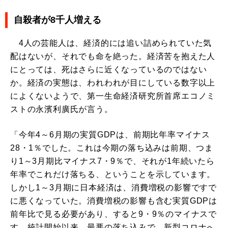
自殺者が8千人増える
4人の芸能人は、経済的には追い詰められていた気
配はないが、それでも命を絶った。経済苦を抱えた人
にとっては、死はさらに近くなっているのではない
か。経済の実態は、われわれが目にしている数字以上
によくないようで、第一生命経済研究所首席エコノミ
ストの永濱利廣氏が言う。
「今年4～6月期の実質GDPは、前期比年率マイナス
28・1％でした。これは今期の落ち込みは前期、つま
り1～3月期比マイナス7・9％で、それが1年続いたら
年率でこれだけ落ちる、ということを示しています。
しかし1～3月期に日本経済は、消費増税の影響ですで
に悪くなっていた。消費増税の影響も含む実質GDPは
前年比で見る必要があり、すると9・9％のマイナスで
す。統計開始以来、最悪の落ち込みで、新型コロナへ