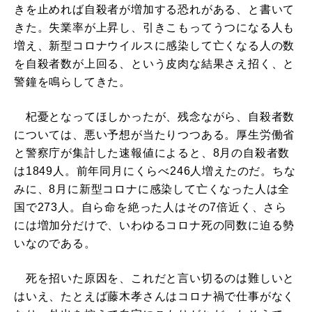
きを止めれば自殺者が増加する恐れがある、と書いて
きた。失業率が上昇し、引きこもってうつになる人も
増え、新型コロナウイルスに感染して亡くなる人の数
を自殺者数が上回る、という皮肉な結果さえ招く、と
警鐘を鳴らしてきた。
杞憂となってほしかったが、残念ながら、自殺者数
については、悪い予想が当たりつつある。厚生労働省
と警察庁が集計した速報値によると、8月の自殺者数
は1849人。前年同月にくらべ246人増えたのだ。ちな
みに、8月に新型コロナに感染して亡くなった人は全
国で273人。自ら命を絶った人はその7倍近く、さら
には増加分だけで、いわゆるコロナ死の同数に迫る勢
いなのである。
死を招いた原因を、これだと言い切るのは難しいと
はいえ、たとえば藤木孝さんはコロナ禍で仕事がなく