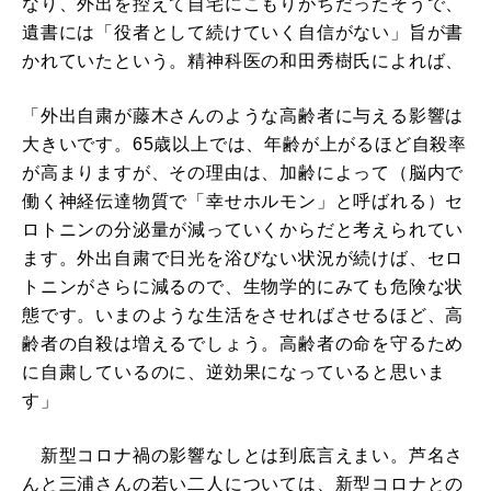
なり、外出を控えて自宅にこもりがちだったそうで、
遺書には「役者として続けていく自信がない」旨が書
かれていたという。精神科医の和田秀樹氏によれば、
「外出自粛が藤木さんのような高齢者に与える影響は
大きいです。65歳以上では、年齢が上がるほど自殺率
が高まりますが、その理由は、加齢によって（脳内で
働く神経伝達物質で「幸せホルモン」と呼ばれる）セ
ロトニンの分泌量が減っていくからだと考えられてい
ます。外出自粛で日光を浴びない状況が続けば、セロ
トニンがさらに減るので、生物学的にみても危険な状
態です。いまのような生活をさせればさせるほど、高
齢者の自殺は増えるでしょう。高齢者の命を守るため
に自粛しているのに、逆効果になっていると思いま
す」
新型コロナ禍の影響なしとは到底言えまい。芦名さ
んと三浦さんの若い二人については、新型コロナとの