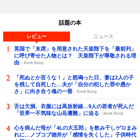
話題の本
レビュー
ニュース
英国で「末席」を用意された天皇陛下を「最前列」
に呼び寄せた人物とは？ 天皇陛下が尊敬される理
由
Book Bang
「死ぬとか言うな！」と怒鳴った日、妻は2人の子
を残して自死した…夫が「自分の犯した罪や愚か
さ」に向き合う魂の一冊
Book Bang
舌は欠損、衣服には高放射線…9人の若者が死んだ
「世界一不気味な山岳遭難」に迫る
Book Bang
心を病んだ母が「4Lの大五郎」を飲み干しゲロまみ
れに…ノブコブ徳井が「感情を失くした」子供時代