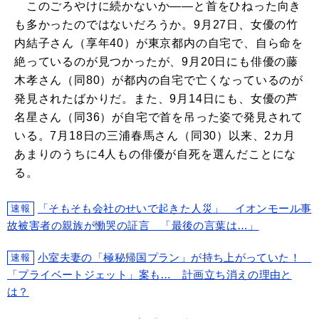
このごろやけに続かないか――と首をひねった向き
も多かったのではないだろうか。9月27日、女優の竹
内結子さん（享年40）が東京都内の自宅で、自ら命を
絶っているのが見つかったが、9月20日にも俳優の藤
木孝さん（同80）が都内の自宅で亡くなっているのが
発見されたばかりだ。また、9月14日にも、女優の芦
名星さん（同36）が自宅で首を吊った姿で発見されて
いる。7月18日の三浦春馬さん（同30）以来、2カ月
あまりのうちに4人もの俳優が自死を選んだことにな
る。
「そもそも会社のせいで起きた人災」 イオンモール事
速報
故被害者の親族が慟哭の証言 「最後の言葉は…」
小室夫妻の「極秘帰国プラン」が持ち上がっていた！
速報
「プライベートジェット」案も… 計画立ち消えの理由と
は？