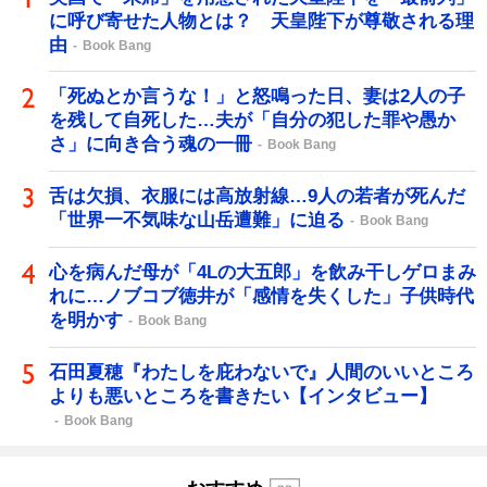
に呼び寄せた人物とは？ 天皇陛下が尊敬される理
由
Book Bang
「死ぬとか言うな！」と怒鳴った日、妻は2人の子
を残して自死した…夫が「自分の犯した罪や愚か
さ」に向き合う魂の一冊
Book Bang
舌は欠損、衣服には高放射線…9人の若者が死んだ
「世界一不気味な山岳遭難」に迫る
Book Bang
心を病んだ母が「4Lの大五郎」を飲み干しゲロまみ
れに…ノブコブ徳井が「感情を失くした」子供時代
を明かす
Book Bang
石田夏穂『わたしを庇わないで』人間のいいところ
よりも悪いところを書きたい【インタビュー】
Book Bang