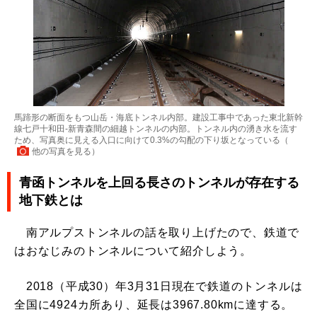
馬蹄形の断面をもつ山岳・海底トンネル内部。建設工事中であった東北新幹
線七戸十和田-新青森間の細越トンネルの内部。トンネル内の湧き水を流す
ため、写真奥に見える入口に向けて0.3%の勾配の下り坂となっている（
他の写真を見る
）
青函トンネルを上回る長さのトンネルが存在する
地下鉄とは
南アルプストンネルの話を取り上げたので、鉄道で
はおなじみのトンネルについて紹介しよう。
2018（平成30）年3月31日現在で鉄道のトンネルは
全国に4924カ所あり、延長は3967.80kmに達する。