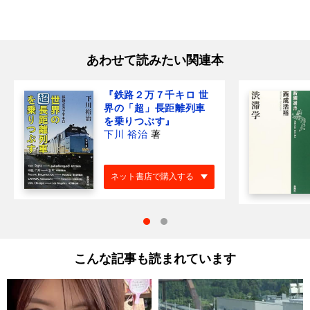
あわせて読みたい関連本
『鉄路２万７千キロ 世
界の「超」長距離列車
を乗りつぶす』
下川 裕治
著
ネット書店で購入する
こんな記事も読まれています