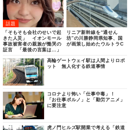
話題
「そもそも会社のせいで起
リニア新幹線を“通せん
きた人災」 イオンモール
坊”の川勝静岡県知事、国
事故被害者の親族が慟哭の
が画策し始めたウルトラC
証言 「最後の言葉は…」
高輪ゲートウェイ駅は人間よりロボ
ット 無人化する鉄道事情
コロナより怖い「仕事中毒」！
「お仕事ポルノ」と「勤労アニメ」
に要注意
虎ノ門ヒルズ駅開業で考える「鉄道