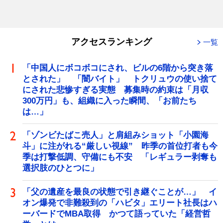
アクセスランキング
一覧
「中国人にボコボコにされ、ビルの6階から突き落
とされた」 「闇バイト」 トクリュウの使い捨て
にされた悲惨すぎる実態 募集時の約束は「月収
300万円」も、組織に入った瞬間、「お前たち
は…」
「ゾンビたばこ売人」と肩組みショット「小園海
斗」に注がれる“厳しい視線” 昨季の首位打者も今
季は打撃低調、守備にも不安 「レギュラー剥奪も
選択肢のひとつに」
「父の遺産を最良の状態で引き継ぐことが…」 イ
オン爆発で非難殺到の「ハビタ」エリート社長はハ
ーバードでMBA取得 かつて語っていた「経営哲