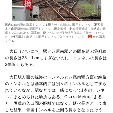
国内には鉄道の海底トンネルはJR九州・山陽線の関門トンネル、JR西日
本・山陽新幹線の新関門トンネル、JR北海道・北海道新幹線・海峡線の青
函トンネルの3つ。写真は、廃止となった寝台特急列車の「富士・はやぶ
さ」が門司駅を出発して関門トンネルに入ろうとしている（
他の写真
を見る
）
大日（だいにち）駅と八尾南駅との間を結ぶ谷町線
の長さは28・1kmにすぎないのに、トンネルの長さは
2倍近くもある。
大日駅方面の線路のトンネルと八尾南駅方面の線路
のトンネルとは基本的には別々のトンネルとして掘ら
れているなか、駅などでは一緒になって1本のトンネ
ルにまとめられた場所もある。Osaka Metroによる
と、両端の入口間の距離ではなく、延べ長さとして表
した結果、青函トンネルを上回る長さとなったそう