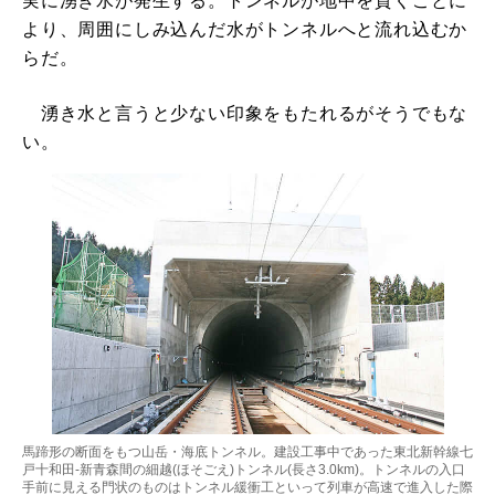
実に湧き水が発生する。トンネルが地中を貫くことに
より、周囲にしみ込んだ水がトンネルへと流れ込むか
らだ。
湧き水と言うと少ない印象をもたれるがそうでもな
い。
馬蹄形の断面をもつ山岳・海底トンネル。建設工事中であった東北新幹線七
戸十和田-新青森間の細越(ほそごえ)トンネル(長さ3.0km)。トンネルの入口
手前に見える門状のものはトンネル緩衝工といって列車が高速で進入した際