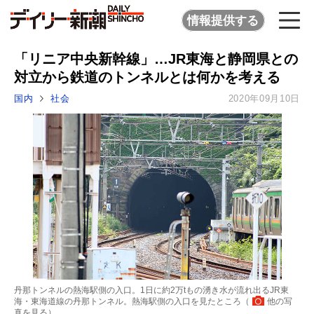
情報提供する
「リニア中央新幹線」…JR東海と静岡県との
対立から鉄道のトンネルとは何かを考える
国内
社会
2020年09月10日
丹那トンネルの熱海駅側の入口。1日に約2万tもの湧き水が流れ出るJR東
海・東海道線の丹那トンネル。熱海駅側の入口を見たところ（
他の写
真を見る
）