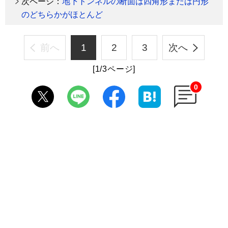
次ページ：
地下トンネルの断面は四角形または円形
のどちらかがほとんど
前へ
1
2
3
次へ
[1/3ページ]
0