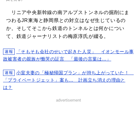
リニア中央新幹線の南アルプストンネルの掘削にま
つわるJR東海と静岡県との対立はなぜ生じているの
か。そしてそこから鉄道のトンネルとは何かについ
て、鉄道ジャーナリストの梅原淳氏が綴る。
「そもそも会社のせいで起きた人災」 イオンモール事
速報
故被害者の親族が慟哭の証言 「最後の言葉は…」
小室夫妻の「極秘帰国プラン」が持ち上がっていた！
速報
「プライベートジェット」案も… 計画立ち消えの理由と
は？
advertisement