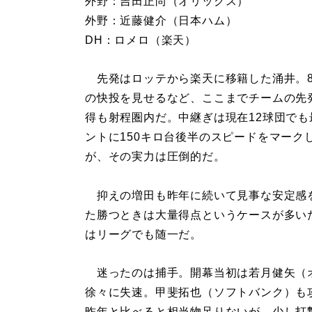
外野：吉田正尚（オリックス）
外野：近藤健介（日本ハム）
DH：ロメロ（楽天）
先発はロッテから楽天に移籍した涌井。8
の快投を見せるなど、ここまでチームの先
得も射程圏内だ。中継ぎは現在12球団で
ントに150キロ台後半のスピードをマー
が、その実力は圧倒的だ。
抑えの増田も昨年に続いて見事な安定感
た勝つときは大量得点というケースが多いた
はリーグでも随一だ。
迷ったのは捕手。開幕当初は若月健矢（
徐々に失速。甲斐拓也（ソフトバンク）も
昨年と比べると相当物足りないが、少し打