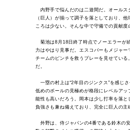
内野手で悩んだのは二遊間だ。オールス
（巨人）が揃って調子を落としており、他
ころは少ない。そんな中で守備での貢献度
菊池は8月18日終了時点でノーエラーが
力はやはり見事だ。エスコバーもメジャー
チームのピンチを救うプレーを見せている
だ。
一塁の村上は“2年目のジンクス”を感じ
低めのボールの見極めが格段にレベルアッ
能性も高いだろう。岡本は少し打率を落と
負強さも兼ね備えており、完全に巨人の主
外野は、侍ジャパンの4番である鈴木の安