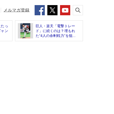
メルマガ登録
にたっ
巨人・楽天「電撃トレー
ギャン
ド」に続くのは？埋もれ
た“4人の余剰戦力”を狙...