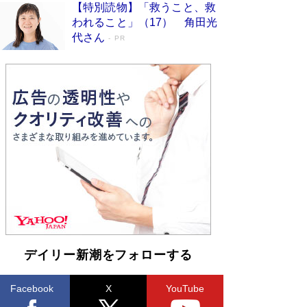
【特別読物】「救うこと、救
われること」（17） 角田光
代さん
PR
デイリー新潮をフォローする
Facebook
X
YouTube