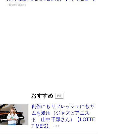
Book Bang
73歳でも働くしかない 「老後レス時代」
に交通誘導員の独白が話題
Book Bang
「『火垂るの墓』は、大嘘である」原作者が抱き
続けた“自責の念”とは…「自己憐憫は描きたくな
い」監督が徹底的にこだわったこと（後編） #
戦争の記憶
Book Bang
「なんで？ そんな馬鹿な……」90歳になった作
家・阿刀田高さんが、ひとり暮らしの生活を明か
す
Book Bang
友近氏、絶賛！ 鎌倉を舞台に、孤独を抱えた
人々が新たな一歩を踏み出す連作短篇集『海のほ
とりのプラネット』試し読み
Book Bang
おすすめ
和田秀樹の70代、80代向け新書がベスト3を独
占 上半期1位にも選出［新書ベストセラー］
創作にもリフレッシュにもガ
Book Bang
ムを愛用（ジャズピアニス
ト 山中千尋さん）【LOTTE
TIMES】
PR