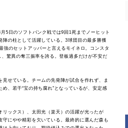
月5日のソフトバンク戦では9回1死までノーヒット
発陣の柱として活躍している。3球団目の最多勝獲
も最強のセットアッパーと言えるモイネロ。コンスタ
クし、驚異の奪三振率を誇る。登板過多だけが不安だ
を見せている。チームの先発陣が試合を作れず、ま
め、若干“宝の持ち腐れ”となっているが、安定感
オリックス）、太田光（楽天）の活躍が光ったが
攻守にやや精彩を欠いている。最終的に選んだ森も
撃は上向いており、期待値込みでの選出となった。