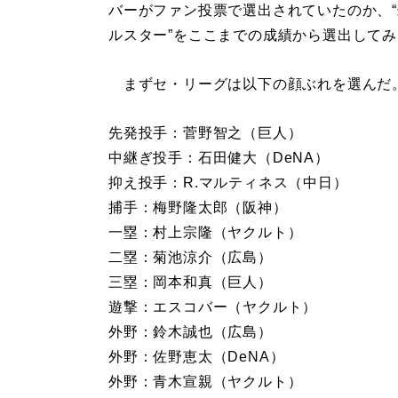
バーがファン投票で選出されていたのか、
ルスター”をここまでの成績から選出して
まずセ・リーグは以下の顔ぶれを選んだ
先発投手：菅野智之（巨人）
中継ぎ投手：石田健大（DeNA）
抑え投手：R.マルティネス（中日）
捕手：梅野隆太郎（阪神）
一塁：村上宗隆（ヤクルト）
二塁：菊池涼介（広島）
三塁：岡本和真（巨人）
遊撃：エスコバー（ヤクルト）
外野：鈴木誠也（広島）
外野：佐野恵太（DeNA）
外野：青木宣親（ヤクルト）