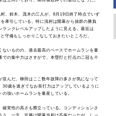
村、鈴木、茂木の三人が、8月19日終了時点でいず
陣を牽引している。特に浅村は開幕から抜群の勝負
ンランクレベルアップしたように見える。最近は
ると守備もしっかりこなしておきたいところだ。
くないものの、過去最高のペースでホームランを量
番での集中力はさすがで、本塁打と打点の二冠も十
が並んだ。柳田はここ数年故障の多さが気になって
。30歳を過ぎてなお長打力はアップしているように
トの強いホームランを量産している。
、確実性の高さも際立っている。コンディションさ
ろう。一方、近藤は開幕当初は不振だったが、しっ