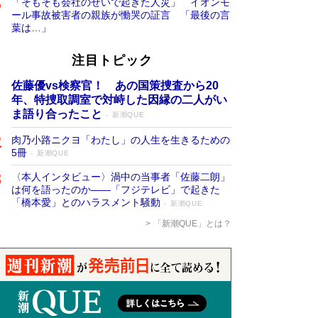
「そもそも会社のせいで起きた人災」 イオンモ
ール事故被害者の親族が慟哭の証言 「最後の言
葉は…」
注目トピック
佐藤優vs検察官！ あの国策捜査から20
年、特捜取調室で対峙した因縁の二人がい
ま語り合ったこと
新潮QUE
肉乃小路ニクヨ「わたし」の人生を生きるための
5冊
新潮QUE
〈本人インタビュー〉渦中の当事者「佐藤二朗」
は何を語ったのか――「フジテレビ」で起きた
「橋本愛」とのハラスメント騒動
新潮QUE
「新潮QUE」とは？