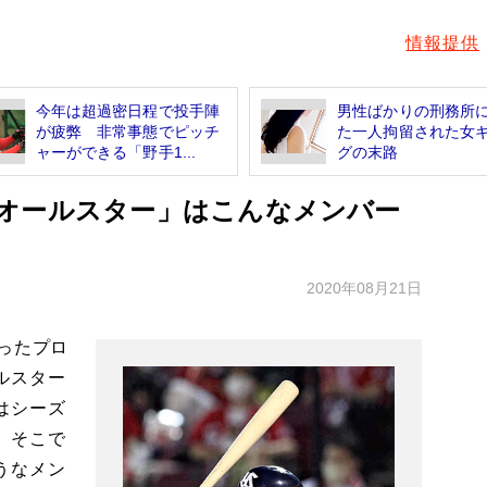
情報提供
今年は超過密日程で投手陣
男性ばかりの刑務所
が疲弊 非常事態でピッチ
た一人拘留された女
ャーができる「野手1...
グの末路
オールスター」はこんなメンバー
2020年08月21日
ったプロ
ルスター
はシーズ
。そこで
うなメン