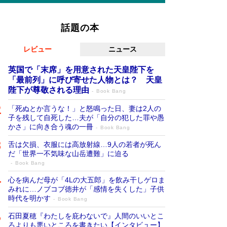
話題の本
レビュー
ニュース
英国で「末席」を用意された天皇陛下を
「最前列」に呼び寄せた人物とは？ 天皇
陛下が尊敬される理由
Book Bang
「死ぬとか言うな！」と怒鳴った日、妻は2人の
子を残して自死した…夫が「自分の犯した罪や愚
かさ」に向き合う魂の一冊
Book Bang
舌は欠損、衣服には高放射線…9人の若者が死ん
だ「世界一不気味な山岳遭難」に迫る
Book Bang
心を病んだ母が「4Lの大五郎」を飲み干しゲロま
みれに…ノブコブ徳井が「感情を失くした」子供
時代を明かす
Book Bang
石田夏穂『わたしを庇わないで』人間のいいとこ
ろよりも悪いところを書きたい【インタビュー】