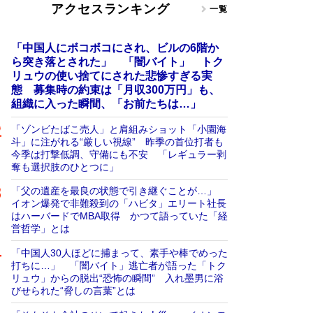
アクセスランキング
一覧
「中国人にボコボコにされ、ビルの6階か
ら突き落とされた」 「闇バイト」 トク
リュウの使い捨てにされた悲惨すぎる実
態 募集時の約束は「月収300万円」も、
組織に入った瞬間、「お前たちは…」
「ゾンビたばこ売人」と肩組みショット「小園海
斗」に注がれる“厳しい視線” 昨季の首位打者も
今季は打撃低調、守備にも不安 「レギュラー剥
奪も選択肢のひとつに」
「父の遺産を最良の状態で引き継ぐことが…」
イオン爆発で非難殺到の「ハビタ」エリート社長
はハーバードでMBA取得 かつて語っていた「経
営哲学」とは
「中国人30人ほどに捕まって、素手や棒でめった
打ちに…」 「闇バイト」逃亡者が語った「トク
リュウ」からの脱出“恐怖の瞬間” 入れ墨男に浴
びせられた“脅しの言葉”とは