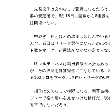
先発投手は文句なしで菅野になるだろう
群の安定感で、8月18日に開幕から8連勝
は間違いない。
中継ぎ、抑えはどの球団も苦しんでいる
んだ。石田はリリーフ選任になったのは今
ド数をマーク。起用法がなかなか定まらな
R.マルティネスは岡田俊哉の不振もあっ
が、その役割をほぼ完璧にこなしている。
る160キロをマーク。現在セ・リーグの6
捕手は文句なしで梅野になる。開幕当初
プレーで格の違いを見せつけた格好だ。現
過言ではないだろう。