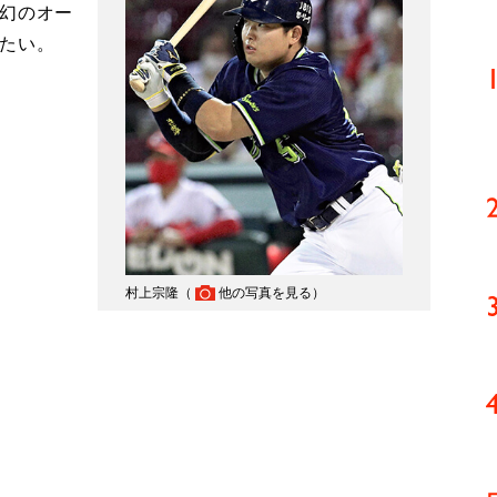
“幻のオー
みたい。
。
村上宗隆（
他の写真を見る
）