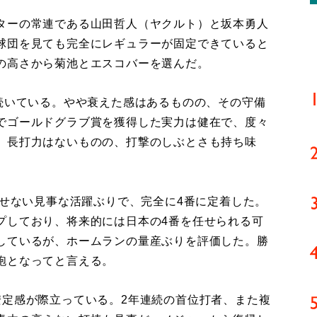
ターの常連である山田哲人（ヤクルト）と坂本勇人
球団を見ても完全にレギュラーが固定できていると
の高さから菊池とエスコバーを選んだ。
続いている。やや衰えた感はあるものの、その守備
でゴールドグラブ賞を獲得した実力は健在で、度々
。長打力はないものの、打撃のしぶとさも持ち味
させない見事な活躍ぶりで、完全に4番に定着した。
プしており、将来的には日本の4番を任せられる可
しているが、ホームランの量産ぶりを評価した。勝
砲となってと言える。
定感が際立っている。2年連続の首位打者、また複