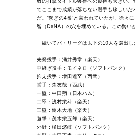
数の打撃タイトル獲得への期待も大きい。
てここまで成績が落ちない選手も珍しいだ
だ。“繋ぎの4番”と言われていたが、徐々
智（DeNA）の穴を埋めている。この勢い
続いてパ・リーグは以下の10人を選出し
先発投手：涌井秀章（楽天）
中継ぎ投手：モイネロ（ソフトバンク）
抑え投手：増田達至（西武）
捕手：森友哉（西武）
一塁：中田翔（日本ハム）
二塁：浅村栄斗（楽天）
三塁：鈴木大地（楽天）
遊撃：茂木栄五郎（楽天）
外野：柳田悠岐（ソフトバンク）