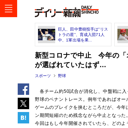
巨人、田中豊樹投手は“リス
トラの星”、育成入団71人
中、1軍出場を果...
新型コロナで中止 今年の「
が選ばれていたはず…
スポーツ
野球
各チーム約50試合が消化し、中盤戦に入
野球のペナントレース。例年であればオー
ゲームのブレイクを挟むところだが、今年
ン期間短縮のため残念ながら中止となった
今回はもし今年開催されていたら、どのよ