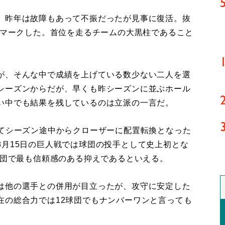
。昨年は故障もあって不振だったが見事に復活。抜
をマークした。首位を走るチームの大黒柱であること
が、そんな中で成績を上げている数少ない二人を選
シーズンからだが、早くも昨シーズンに並ぶホール
い中でも結果を残しているのは立派の一言だ。
てシーズン途中からクローザーに配置転換となった
8月15日の巨人戦では球団の投手として史上初とな
球団で最も信頼感のある抑えであるといえる。
は他の選手との併用が目立ったが、攻守に安定した
在の総合力では12球団でもナンバーワンと言っても