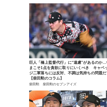
巨人「橋上監督代行」に“遠慮”があるのか…
まこそ1点を貪欲に取りにいくべき キャベ
ジ二軍落ちには反対、不調は気持ちの問題だ
【柴田勲のコラム】
柴田勲 柴田勲のセブンアイズ