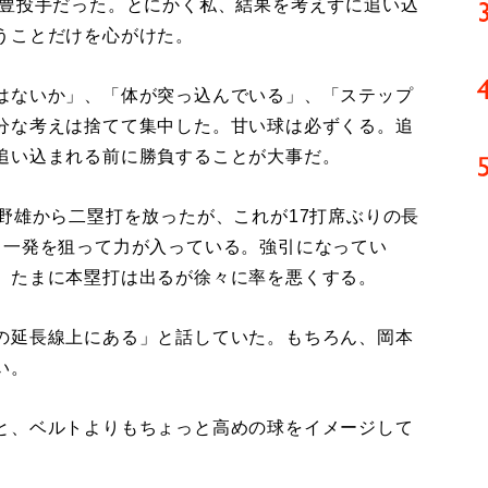
豊投手だった。とにかく私、結果を考えずに追い込
うことだけを心がけた。
はないか」、「体が突っ込んでいる」、「ステップ
分な考えは捨てて集中した。甘い球は必ずくる。追
追い込まれる前に勝負することが大事だ。
野雄から二塁打を放ったが、これが17打席ぶりの長
も一発を狙って力が入っている。強引になってい
。たまに本塁打は出るが徐々に率を悪くする。
の延長線上にある」と話していた。もちろん、岡本
い。
と、ベルトよりもちょっと高めの球をイメージして