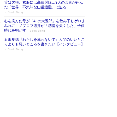
舌は欠損、衣服には高放射線…9人の若者が死ん
だ「世界一不気味な山岳遭難」に迫る
Book Bang
心を病んだ母が「4Lの大五郎」を飲み干しゲロま
みれに…ノブコブ徳井が「感情を失くした」子供
時代を明かす
Book Bang
石田夏穂『わたしを庇わないで』人間のいいとこ
ろよりも悪いところを書きたい【インタビュー】
Book Bang
73歳でも働くしかない 「老後レス時代」
に交通誘導員の独白が話題
Book Bang
「なんで？ そんな馬鹿な……」90歳になった作
家・阿刀田高さんが、ひとり暮らしの生活を明か
す
Book Bang
追悼・東野圭吾さん 週間ベストセラーランキン
グに『容疑者Xの献身』『白夜行』など代表作が
並ぶ［文庫ベストセラー］
Book Bang
和田秀樹の70代、80代向け新書がベスト3を独
占 上半期1位にも選出［新書ベストセラー］