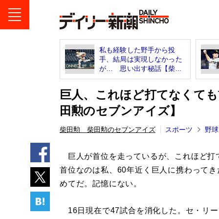
私も経験した野手から投
手、結局は実現しなかった
が… 思い出す秘話【柴...
巨人、これほど打てなくても
田勲のセブンアイズ】
柴田勲 柴田勲のセブンアイズ
スポーツ
野球
巨人が首位を走っているが、これほど打
首位なのは私、60年近く巨人に携わってき
めてだ。記憶にない。
16日現在で47試合を消化した。セ・リ