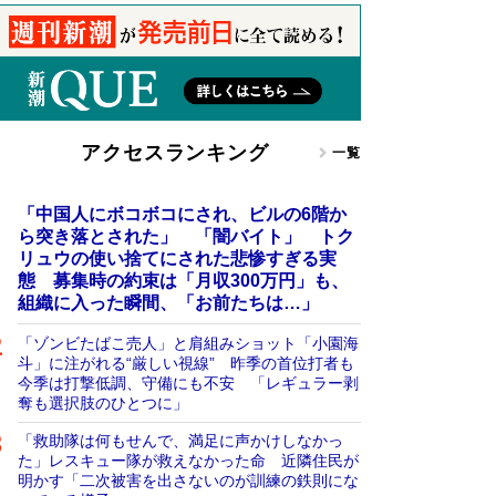
アクセスランキング
一覧
「中国人にボコボコにされ、ビルの6階か
ら突き落とされた」 「闇バイト」 トク
リュウの使い捨てにされた悲惨すぎる実
態 募集時の約束は「月収300万円」も、
組織に入った瞬間、「お前たちは…」
「ゾンビたばこ売人」と肩組みショット「小園海
斗」に注がれる“厳しい視線” 昨季の首位打者も
今季は打撃低調、守備にも不安 「レギュラー剥
奪も選択肢のひとつに」
「救助隊は何もせんで、満足に声かけしなかっ
た」レスキュー隊が救えなかった命 近隣住民が
明かす「二次被害を出さないのが訓練の鉄則にな