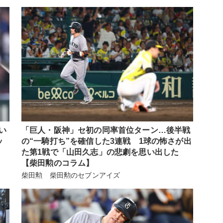
い
「巨人・阪神」セ初の同率首位ターン…後半戦
ッ
の“一騎打ち”を確信した3連戦 1球の怖さが出
た第1戦で「山田久志」の悲劇を思い出した
【柴田勲のコラム】
柴田勲 柴田勲のセブンアイズ