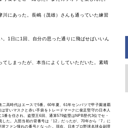
摩川にあった。長嶋（茂雄）さんも通っていた練習
。1日に1回、自分の思った通りに飛ばせばいいん
ってしまったが、本当によくしていただいた。素晴
法政二高時代はエースで5番。60年夏、61年センバツで甲子園連覇
後は甘いマスクと赤い手袋をトレードマークに俊足堅守の日本人
1番を任され、盗塁王6回、通算579盗塁はNPB歴代3位でセ・
達成した。入団当初の背番号は「12」だったが、70年から「7」に
野球ファン憧れの番号となった。現在、日本プロ野球名球会副理