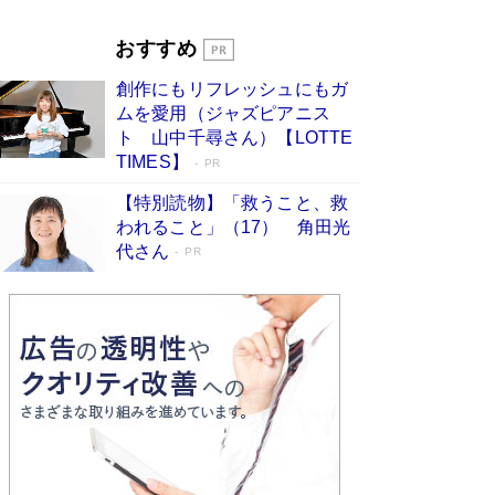
Book Bang
「『火垂るの墓』は、大嘘である」原作者が抱き
おすすめ
続けた“自責の念”とは…「自己憐憫は描きたくな
い」監督が徹底的にこだわったこと（後編） #
創作にもリフレッシュにもガ
戦争の記憶
Book Bang
ムを愛用（ジャズピアニス
ト 山中千尋さん）【LOTTE
TIMES】
PR
【特別読物】「救うこと、救
われること」（17） 角田光
代さん
PR