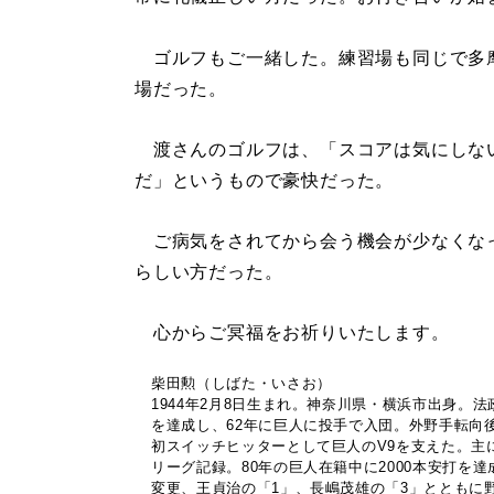
ゴルフもご一緒した。練習場も同じで多
場だった。
渡さんのゴルフは、「スコアは気にしない
だ」というもので豪快だった。
ご病気をされてから会う機会が少なくな
らしい方だった。
心からご冥福をお祈りいたします。
柴田勲（しばた・いさお）
1944年2月8日生まれ。神奈川県・横浜市出身。
を達成し、62年に巨人に投手で入団。外野手転向
初スイッチヒッターとして巨人のV9を支えた。主に
リーグ記録。80年の巨人在籍中に2000本安打を
変更、王貞治の「1」、長嶋茂雄の「3」とともに