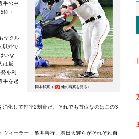
選手の中
25位・
もヤクル
人以外で
はいな
人は坂
先発を利
選手を起
岡本和真（
他の写真を見る
）
を消化して打率2割台だ。それでも首位なのはこの3
。
・ウィーラー、亀井善行、増田大輝らがそれぞれ自