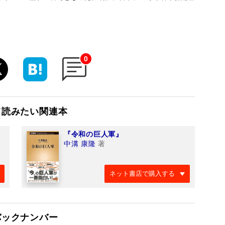
0
て読みたい関連本
『令和の巨人軍』
中溝 康隆
著
ネット書店で購入する
バックナンバー