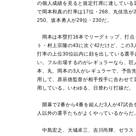
の個人成績を見ると規定打席に達している
で岡本和真の打率は17位・268、丸佳浩が
250、坂本勇人が29位・230だ。
岡本は本塁打16本でリーグトップ、打点
ト・村上宗隆の43に次ぐ42だけど、この3
打率の上位30位以内に顔を出している選手
い。フル出場するのがレギュラーなら、巨
本、丸、岡本の3人がレギュラーで、予告
用して、原辰徳監督が相手投手に合わせて
用している。いわゆる、日替わり打線だ。
開幕で2番から4番を組んだ3人が47試合
人以外の選手たちがよくやっているからだ
中島宏之、大城卓三、吉川尚輝、ゼラス