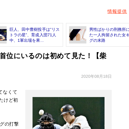
情報提供
巨人、田中豊樹投手は“リス
男性ばかりの刑務所
トラの星”、育成入団71人
た一人拘留された女
中、1軍出場を果...
グの末路
首位にいるのは初めて見た！【柴
2020年08月18日
てなくて
たけど初
ーグの打撃