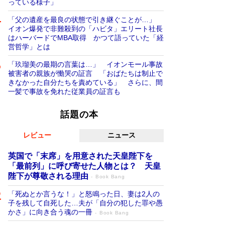
っている様子」
「父の遺産を最良の状態で引き継ぐことが…」
イオン爆発で非難殺到の「ハビタ」エリート社長
はハーバードでMBA取得 かつて語っていた「経
営哲学」とは
「玖瑠美の最期の言葉は…」 イオンモール事故
被害者の親族が慟哭の証言 「おばたちは制止で
きなかった自分たちを責めている」 さらに、間
一髪で事故を免れた従業員の証言も
話題の本
レビュー
ニュース
英国で「末席」を用意された天皇陛下を
「最前列」に呼び寄せた人物とは？ 天皇
陛下が尊敬される理由
Book Bang
「死ぬとか言うな！」と怒鳴った日、妻は2人の
子を残して自死した…夫が「自分の犯した罪や愚
かさ」に向き合う魂の一冊
Book Bang