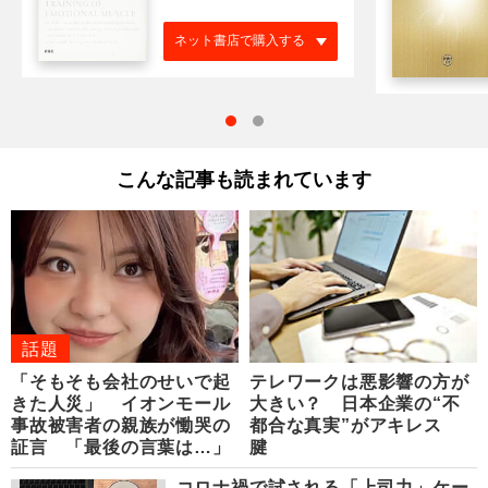
ネット書店で購入する
こんな記事も読まれています
話題
「そもそも会社のせいで起
テレワークは悪影響の方が
きた人災」 イオンモール
大きい？ 日本企業の“不
事故被害者の親族が慟哭の
都合な真実”がアキレス
証言 「最後の言葉は…」
腱
コロナ禍で試される「上司力」ケー