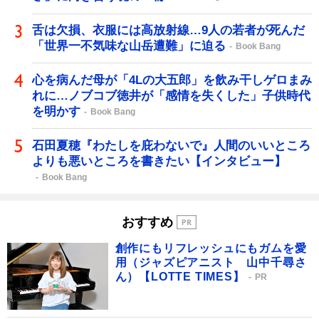
舌は欠損、衣服には高放射線…9人の若者が死んだ
「世界一不気味な山岳遭難」に迫る
Book Bang
心を病んだ母が「4Lの大五郎」を飲み干しゲロまみ
れに…ノブコブ徳井が「感情を失くした」子供時代
を明かす
Book Bang
石田夏穂『わたしを庇わないで』人間のいいところ
よりも悪いところを書きたい【インタビュー】
Book Bang
おすすめ
創作にもリフレッシュにもガムを愛
用（ジャズピアニスト 山中千尋さ
ん）【LOTTE TIMES】
PR