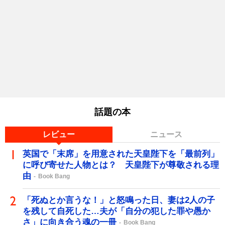
話題の本
レビュー
ニュース
英国で「末席」を用意された天皇陛下を「最前列」
に呼び寄せた人物とは？ 天皇陛下が尊敬される理
由
Book Bang
「死ぬとか言うな！」と怒鳴った日、妻は2人の子
を残して自死した…夫が「自分の犯した罪や愚か
さ」に向き合う魂の一冊
Book Bang