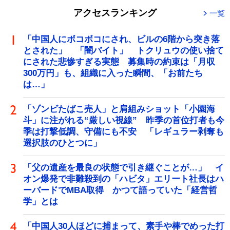
アクセスランキング
一覧
「中国人にボコボコにされ、ビルの6階から突き落
とされた」 「闇バイト」 トクリュウの使い捨て
にされた悲惨すぎる実態 募集時の約束は「月収
300万円」も、組織に入った瞬間、「お前たち
は…」
「ゾンビたばこ売人」と肩組みショット「小園海
斗」に注がれる“厳しい視線” 昨季の首位打者も今
季は打撃低調、守備にも不安 「レギュラー剥奪も
選択肢のひとつに」
「父の遺産を最良の状態で引き継ぐことが…」 イ
オン爆発で非難殺到の「ハビタ」エリート社長はハ
ーバードでMBA取得 かつて語っていた「経営哲
学」とは
「中国人30人ほどに捕まって、素手や棒でめった打