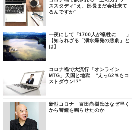
ススタディ“え、部長まだ会社来て
るんですか”
一夜にして「1700人が犠牲に――」
【知られざる「湖水爆発の悲劇」と
は】
コロナ禍で大流行「オンライン
MTG」天国と地獄 “えっ62％もコ
ストダウン!?”
新型コロナ 百田尚樹氏はなぜ早く
から警鐘を鳴らせたのか