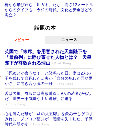
橋から飛び込む「川ガキ」たち 高さ12メートル
からのダイブも…令和の時代、文化と安全はどう
両立？
話題の本
レビュー
ニュース
英国で「末席」を用意された天皇陛下を
「最前列」に呼び寄せた人物とは？ 天皇
陛下が尊敬される理由
Book Bang
「死ぬとか言うな！」と怒鳴った日、妻は2人の
子を残して自死した…夫が「自分の犯した罪や愚
かさ」に向き合う魂の一冊
Book Bang
舌は欠損、衣服には高放射線…9人の若者が死ん
だ「世界一不気味な山岳遭難」に迫る
Book Bang
心を病んだ母が「4Lの大五郎」を飲み干しゲロま
みれに…ノブコブ徳井が「感情を失くした」子供
時代を明かす
Book Bang