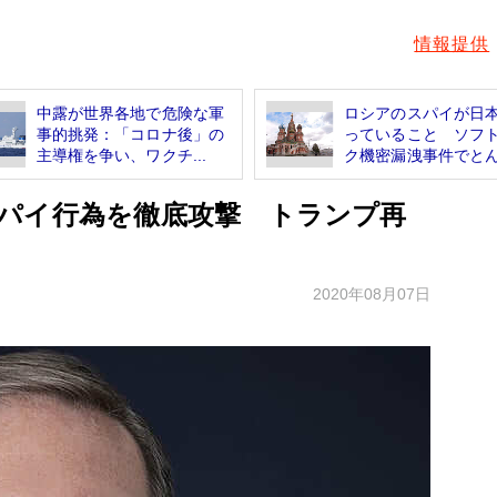
情報提供
中露が世界各地で危険な軍
ロシアのスパイが日
事的挑発：「コロナ後」の
っていること ソフ
主導権を争い、ワクチ...
ク機密漏洩事件でとん.
パイ行為を徹底攻撃 トランプ再
2020年08月07日