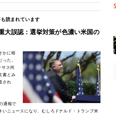
事も読まれています
重大誤認：選挙対策が色濃い米国の
そかに暗
だった。
キサス州
文書とみ
道され
の通報で
きいニュースになり、むしろドナルド・トランプ米