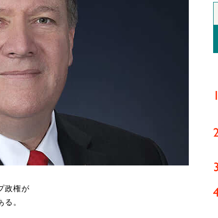
プ政権が
ある。