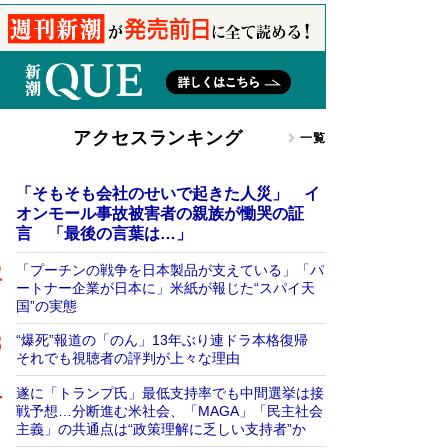
アクセスランキング
一覧
「そもそも会社のせいで起きた人災」 イ
オンモール事故被害者の親族が慟哭の証
言 「最後の言葉は…」
「プーチンの戦争を日本製品が支えている」「パ
ートナー企業が日本に」米紙が報じた“スパイ天
国”の実態
“爆死”報道の「のん」13年ぶり連ドラ本格復帰
それでも視聴者の評判が上々な理由
遂に「トランプ氏」最低支持率でも中間選挙は接
戦予想…分断進む米社会、「MAGA」「民主社会
主義」の共通点は“政策理解に乏しい支持者”か