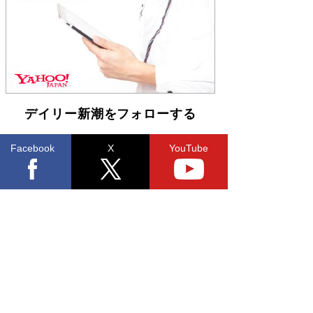
「不意に涙が出そうに…」高嶋政伸が明かし
た“13歳の娘を暴行する役”への葛藤 インティマ
シーコーディネーターに支えられたNHK『大奥』
の裏側
Book Bang
デイリー新潮をフォローする
Facebook
X
YouTube