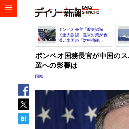
ポンペオ長官「歴史認識」
で重大誤認：選挙対策が色
濃い米国の「対中強硬...
ポンペオ国務長官が中国のス
選への影響は
国際