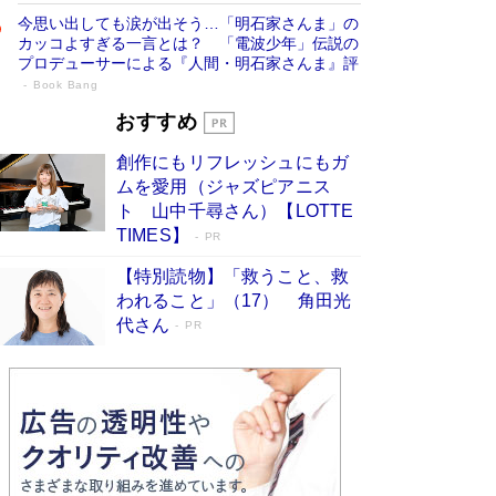
今思い出しても涙が出そう…「明石家さんま」の
カッコよすぎる一言とは？ 「電波少年」伝説の
プロデューサーによる『人間・明石家さんま』評
Book Bang
「叱って伸びるやつは、褒めたらもっと伸
おすすめ
びる」俳優・高嶋政伸が家族に教わっ
創作にもリフレッシュにもガ
た“人を育てるコツ”…芸への考え方を明か
ムを愛用（ジャズピアニス
す
Book Bang
ト 山中千尋さん）【LOTTE
「『火垂るの墓』は、大嘘である」原作者が抱き
TIMES】
PR
続けた“自責の念”とは…「自己憐憫は描きたくな
い」監督が徹底的にこだわったこと（後編） #
【特別読物】「救うこと、救
戦争の記憶
Book Bang
われること」（17） 角田光
代さん
美輪明宏 晩年の回答を集めた『ほほえんで生き
PR
るための人生相談』がランクイン［エンターテイ
メントベストセラー］
Book Bang
「宇宙兄弟」最終46巻がベストセラー1位 宇宙
開発への関心を押し上げた18年の物語に幕 特装
版には「宇宙で描かれたマンガ」も収録
Book Bang