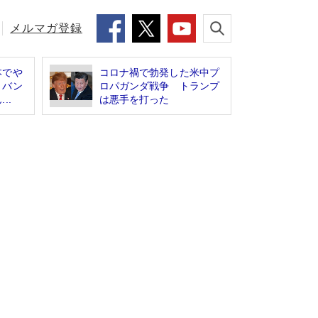
メルマガ登録
本でや
コロナ禍で勃発した米中プ
トバン
ロパガンダ戦争 トランプ
..
は悪手を打った