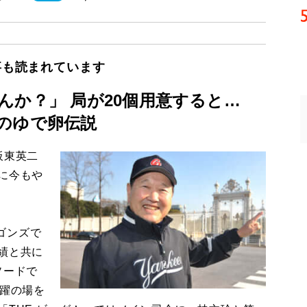
事も読まれています
んか？」 局が20個用意すると…
のゆで卵伝説
板東英二
に今もや
ゴンズで
績と共に
ソードで
活躍の場を