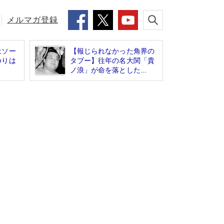
メルマガ登録
はソー
【報じられなかった角界の
ゆりは
タブー】往年の名大関「貴
ノ浪」が命を落とした...