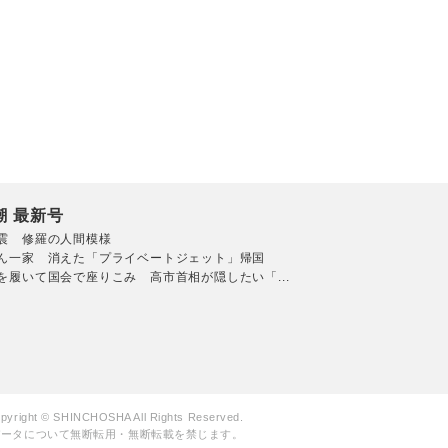
潮 最新号
震 修羅の人間模様
ん一家 消えた「プライベートジェット」帰国
を履いて国会で座りこみ 高市首相が隠したい「...
pyright © SHINCHOSHA All Rights Reserved.
データについて無断転用・無断転載を禁じます。