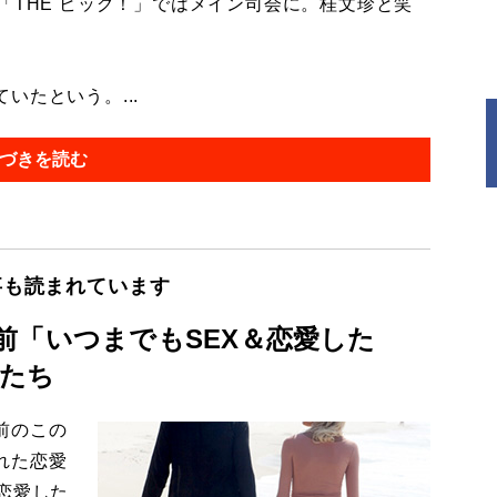
「THE ビッグ！」ではメイン司会に。桂文珍と笑
たという。...
づきを読む
事も読まれています
前「いつまでもSEX＆恋愛した
たち
前のこの
れた恋愛
恋愛した