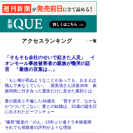
アクセスランキング
一覧
「そもそも会社のせいで起きた人災」 イ
オンモール事故被害者の親族が慟哭の証
言 「最後の言葉は…」
「もし俺が死ぬようなことがあっても、おまえは
飛んで来なくていい」 渥美清さん没後30年 家
族同然に付き合った盟友だけに見せた素顔とは
妻の親友と不倫した46歳夫 「賢すぎて、なかな
かつついてこない」妻との結婚は、32歳の誕生日
に出されたビーフシチュー
“爆死”報道の「のん」13年ぶり連ドラ本格復帰
それでも視聴者の評判が上々な理由