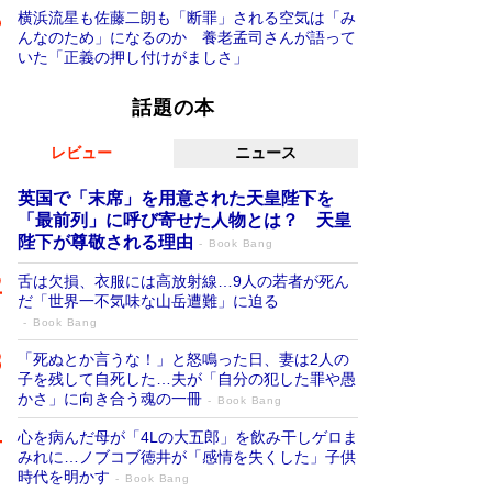
横浜流星も佐藤二朗も「断罪」される空気は「み
んなのため」になるのか 養老孟司さんが語って
いた「正義の押し付けがましさ」
話題の本
レビュー
ニュース
英国で「末席」を用意された天皇陛下を
「最前列」に呼び寄せた人物とは？ 天皇
陛下が尊敬される理由
Book Bang
舌は欠損、衣服には高放射線…9人の若者が死ん
だ「世界一不気味な山岳遭難」に迫る
Book Bang
「死ぬとか言うな！」と怒鳴った日、妻は2人の
子を残して自死した…夫が「自分の犯した罪や愚
かさ」に向き合う魂の一冊
Book Bang
心を病んだ母が「4Lの大五郎」を飲み干しゲロま
みれに…ノブコブ徳井が「感情を失くした」子供
時代を明かす
Book Bang