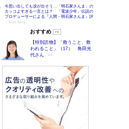
今思い出しても涙が出そう…「明石家さんま」の
カッコよすぎる一言とは？ 「電波少年」伝説の
プロデューサーによる『人間・明石家さんま』評
Book Bang
「宇宙兄弟」最終46巻がベストセラー1
おすすめ
位 宇宙開発への関心を押し上げた18年の
【特別読物】「救うこと、救
物語に幕 特装版には「宇宙で描かれたマ
われること」（17） 角田光
ンガ」も収録
Book Bang
代さん
PR
美輪明宏 晩年の回答を集めた『ほほえんで生き
るための人生相談』がランクイン［エンターテイ
メントベストセラー］
Book Bang
「『火垂るの墓』は、大嘘である」原作者が抱き
続けた“自責の念”とは…「自己憐憫は描きたくな
い」監督が徹底的にこだわったこと（後編） #
戦争の記憶
Book Bang
入社10年目にして最下位の営業がトップに大逆
転 上司の“意外な一言”から生まれた「雑談のテ
クニック」とは
Book Bang
皇室はなぜ世界から尊敬されているのか？ 「天