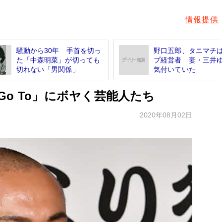
情報提供
騒動から30年 手首を切っ
野口五郎、タニマチ
た「中森明菜」が切っても
プ経営者 妻・三井
切れない「男関係」
気付いていた
o To」にボヤく芸能人たち
2020年08月02日