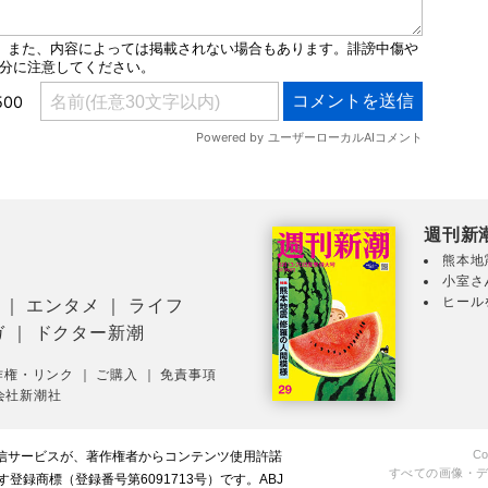
週刊新
熊本地
小室さ
ヒール
｜
エンタメ
｜
ライフ
ガ
｜
ドクター新潮
作権・リンク
｜
ご購入
｜
免責事項
会社新潮社
Co
配信サービスが、著作権者からコンテンツ使用許諾
すべての画像・
録商標（登録番号第6091713号）です。ABJ