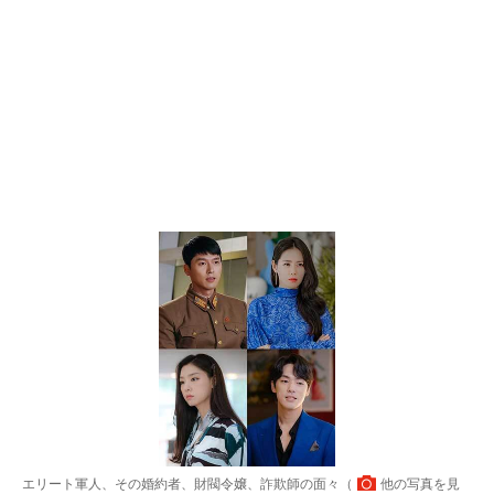
エリート軍人、その婚約者、財閥令嬢、詐欺師の面々（
他の写真を見