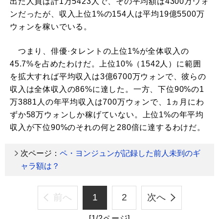
出た人員は計1万5423人で、その平均額は4300万ウォ
ンだったが、収入上位1%の154人は平均19億5500万
ウォンを稼いでいる。
つまり、俳優·タレントの上位1%が全体収入の
45.7%を占めたわけだ。上位10%（1542人）に範囲
を拡大すれば平均収入は3億6700万ウォンで、彼らの
収入は全体収入の86%に達した。一方、下位90%の1
万3881人の年平均収入は700万ウォンで、1ヵ月にわ
ずか58万ウォンしか稼げていない。上位1%の年平均
収入が下位90%のそれの何と280倍に達するわけだ。
次ページ：
ペ・ヨンジュンが記録した前人未到のギ
ャラ額は？
前へ
1
2
次へ
[1/2ページ]