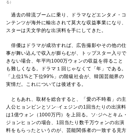
る
）
過去の韓流ブームに乗り、ドラマなどエンタメ・コ
ンテンツが海外に輸出されて莫大な収益事業になり、
スターは天文学的な出演料を手にしてきた。
俳優はドラマが成功すれば、広告撮影やその他の仕
事が舞い込んで収入が膨らむが、トップスター入りで
きない場合、年平均1000万ウォンの収益を得ること
も難しくなる。ドラマ１回じゃなくて「年」である。
「上位1%と下位99%」の階級社会が、韓国芸能界の
実情だ。これについては後述する。
ともあれ、取材を総合すると、「愛の不時着」の主
人公ヒョンビンとソン·イェジンの1回当たりの出演料
は1億ウォン（1000万円）を上回る。ソ·ジヘとキム・
ジョンヒョンの場合、1回当たり数千万ウォンの出演
料をもらったというのが、芸能関係者の一致する見方