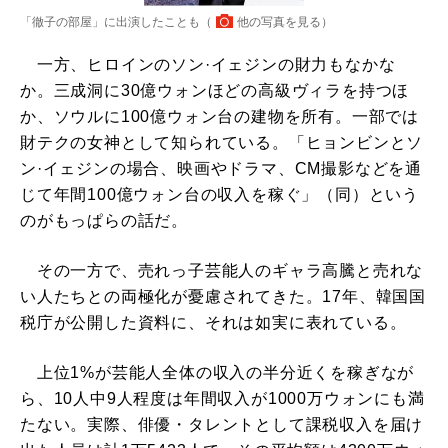
「徹子の部屋」に出演したことも（
他の写真を見る
）
一方、ヒロインのソン·イェジンの財力もなかな
か。三成洞に30億ウォンほどの高級ヴィラを持つほ
か、ソウルに100億ウォン台の建物を所有。一部では
財テクの女神として知られている。「ヒョンビンとソ
ン·イェジンの場合、映画やドラマ、CM撮影などを通
じて年間100億ウォン台の収入を稼ぐ」（同）という
のがもっぱらの話だ。
その一方で、売れっ子芸能人のギャラ高騰と売れな
い人たちとの両極化が憂慮されてきた。17年、韓国国
税庁が公開した資料に、それは如実に表れている。
上位1%が芸能人全体の収入の半分近くを稼ぎなが
ら、10人中9人程度は年間収入が1000万ウォンにも満
たない。実際、俳優・タレントとして課税収入を届け