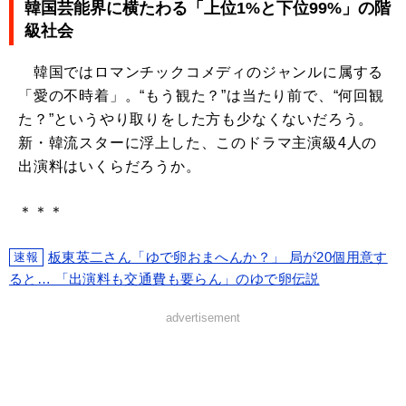
韓国芸能界に横たわる「上位1%と下位99%」の階
級社会
韓国ではロマンチックコメディのジャンルに属する
「愛の不時着」。“もう観た？”は当たり前で、“何回観
た？”というやり取りをした方も少なくないだろう。
新・韓流スターに浮上した、このドラマ主演級4人の
出演料はいくらだろうか。
＊＊＊
板東英二さん「ゆで卵おまへんか？」 局が20個用意す
速報
ると… 「出演料も交通費も要らん」のゆで卵伝説
advertisement