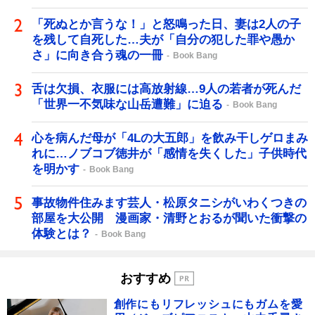
「死ぬとか言うな！」と怒鳴った日、妻は2人の子
を残して自死した…夫が「自分の犯した罪や愚か
さ」に向き合う魂の一冊
Book Bang
舌は欠損、衣服には高放射線…9人の若者が死んだ
「世界一不気味な山岳遭難」に迫る
Book Bang
心を病んだ母が「4Lの大五郎」を飲み干しゲロまみ
れに…ノブコブ徳井が「感情を失くした」子供時代
を明かす
Book Bang
事故物件住みます芸人・松原タニシがいわくつきの
部屋を大公開 漫画家・清野とおるが聞いた衝撃の
体験とは？
Book Bang
おすすめ
創作にもリフレッシュにもガムを愛