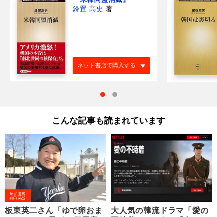
鈴置 高史
著
ネット書店で購入する
こんな記事も読まれています
話題
板東英二さん「ゆで卵おま
大人気の韓流ドラマ「愛の