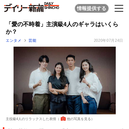
情報提供する
「愛の不時着」主演級4人のギャラはいくら
か？
エンタメ
芸能
2020年07月24日
主役級4人のリラックスした表情（
他の写真を見る
）