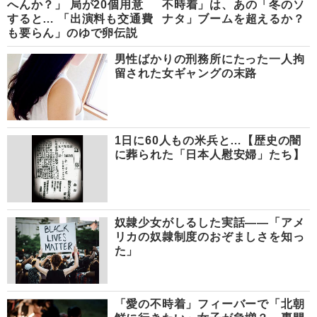
へんか？」 局が20個用意
不時着」は、あの「冬のソ
すると… 「出演料も交通費
ナタ」ブームを超えるか？
も要らん」のゆで卵伝説
男性ばかりの刑務所にたった一人拘
留された女ギャングの末路
1日に60人もの米兵と…【歴史の闇
に葬られた「日本人慰安婦」たち】
奴隷少女がしるした実話――「アメ
リカの奴隷制度のおぞましさを知っ
た」
「愛の不時着」フィーバーで「北朝