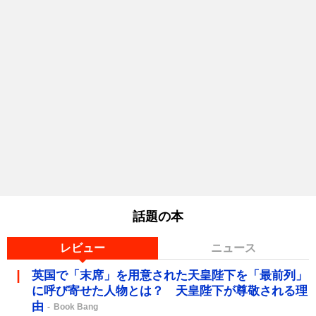
話題の本
レビュー
ニュース
英国で「末席」を用意された天皇陛下を「最前列」
に呼び寄せた人物とは？ 天皇陛下が尊敬される理
由
Book Bang