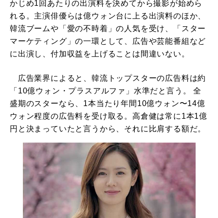
かじめ1回あたりの出演料を決めてから撮影が始めら
れる。主演俳優らは億ウォン台に上る出演料のほか、
韓流ブームや「愛の不時着」の人気を受け、「スター
マーケティング」の一環として、広告や芸能番組など
に出演し、付加収益を上げることは間違いない。
広告業界によると、韓流トップスターの広告料は約
「10億ウォン・プラスアルファ」水準だと言う。 全
盛期のスターなら、1本当たり年間10億ウォン〜14億
ウォン程度の広告料を受け取る。高倉健は常に1本1億
円と決まっていたと言うから、それに比肩する額だ。