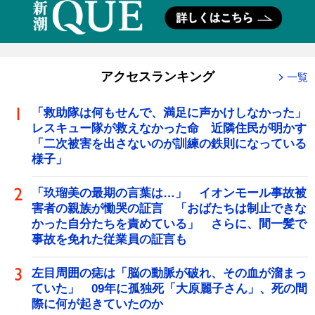
アクセスランキング
一覧
「救助隊は何もせんで、満足に声かけしなかった」
レスキュー隊が救えなかった命 近隣住民が明かす
「二次被害を出さないのが訓練の鉄則になっている
様子」
「玖瑠美の最期の言葉は…」 イオンモール事故被
害者の親族が慟哭の証言 「おばたちは制止できな
かった自分たちを責めている」 さらに、間一髪で
事故を免れた従業員の証言も
左目周囲の痣は「脳の動脈が破れ、その血が溜まっ
ていた」 09年に孤独死「大原麗子さん」、死の間
際に何が起きていたのか