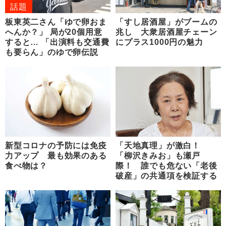
話題
板東英二さん「ゆで卵おま
「すし居酒屋」がブームの
へんか？」 局が20個用意
兆し 大衆居酒屋チェーン
すると… 「出演料も交通費
にプラス1000円の魅力
も要らん」のゆで卵伝説
新型コロナの予防には免疫
「天地真理」が激白！
力アップ 最も効果のある
「柳沢きみお」も瀬戸
食べ物は？
際！ 誰でも危ない「老後
破産」の共通項を検証する