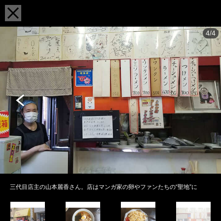
4/4
三代目店主の山本麗香さん。店はマンガ家の卵やファンたちの“聖地”に