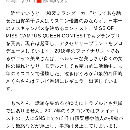
Instagramより）（
他の写真を見る
）
近年でいうと、“和製ミランダ・カー”として名を馳
せた山賀琴子さんはミスコン優勝のみならず、日本一
のミスキャンパスを決めるコンテスト、MISS OF
MISS CAMPUS QUEEN CONTESTでもグランプリ
を受賞。現在は起業し、アクセサリーブランドをプロ
デュースしています。2018年のファイナリストであ
るヴァッツ美良さんは、ヘルシーな美しさが多くの女
性の憧れとなり、モデルとしても精力的に活動中。去
年のミスコンで優勝した、泣きぼくろが印象的な田崎
さくらさんはテレビ番組にレギュラー出演していま
す。
もちろん、話題を集めるがゆえにトラブルとも無縁
ではありません。2017年のミスコンではファイナリ
ストの一人にSNS上での自作自演疑惑や他人の投稿パ
クり疑惑などが浮上し、事態は炎上してしまいまし