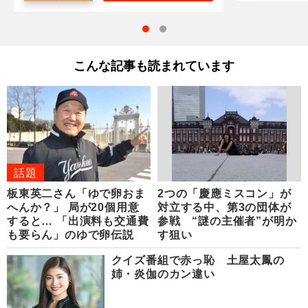
こんな記事も読まれています
話題
板東英二さん「ゆで卵おま
2つの「慶應ミスコン」が
へんか？」 局が20個用意
対立する中、第3の団体が
すると… 「出演料も交通費
参戦 “謎の主催者”が明か
も要らん」のゆで卵伝説
す狙い
クイズ番組で赤っ恥 土屋太鳳の
姉・炎伽のカン違い