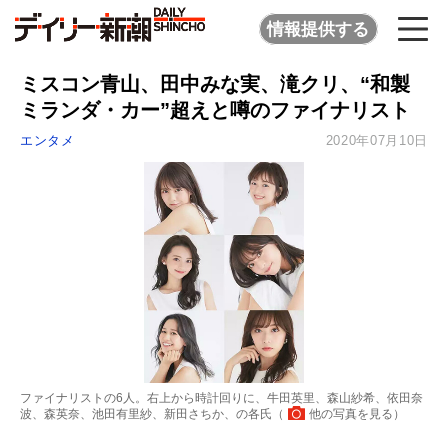
情報提供する
ミスコン青山、田中みな実、滝クリ、“和製
ミランダ・カー”超えと噂のファイナリスト
エンタメ
2020年07月10日
ファイナリストの6人。右上から時計回りに、牛田英里、森山紗希、依田奈
波、森英奈、池田有里紗、新田さちか、の各氏（
他の写真を見る
）