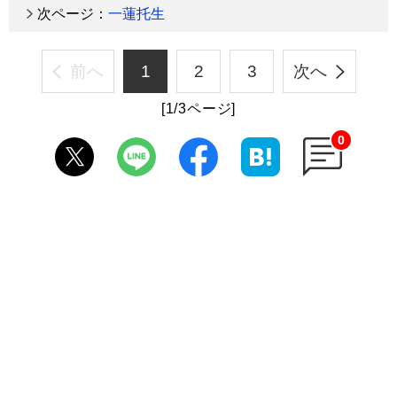
次ページ：
一蓮托生
前へ
1
2
3
次へ
[1/3ページ]
0