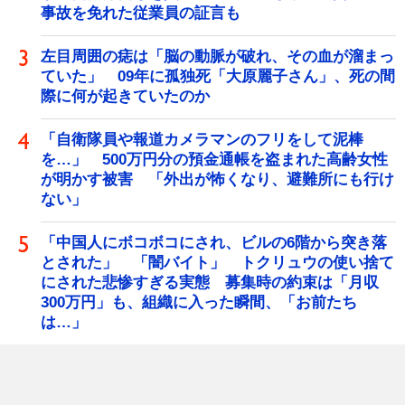
事故を免れた従業員の証言も
左目周囲の痣は「脳の動脈が破れ、その血が溜まっ
ていた」 09年に孤独死「大原麗子さん」、死の間
際に何が起きていたのか
「自衛隊員や報道カメラマンのフリをして泥棒
を…」 500万円分の預金通帳を盗まれた高齢女性
が明かす被害 「外出が怖くなり、避難所にも行け
ない」
「中国人にボコボコにされ、ビルの6階から突き落
とされた」 「闇バイト」 トクリュウの使い捨て
にされた悲惨すぎる実態 募集時の約束は「月収
300万円」も、組織に入った瞬間、「お前たち
は…」