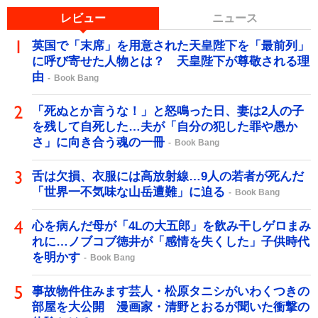
レビュー
ニュース
英国で「末席」を用意された天皇陛下を「最前列」
に呼び寄せた人物とは？ 天皇陛下が尊敬される理
由
Book Bang
「死ぬとか言うな！」と怒鳴った日、妻は2人の子
を残して自死した…夫が「自分の犯した罪や愚か
さ」に向き合う魂の一冊
Book Bang
舌は欠損、衣服には高放射線…9人の若者が死んだ
「世界一不気味な山岳遭難」に迫る
Book Bang
心を病んだ母が「4Lの大五郎」を飲み干しゲロまみ
れに…ノブコブ徳井が「感情を失くした」子供時代
を明かす
Book Bang
事故物件住みます芸人・松原タニシがいわくつきの
部屋を大公開 漫画家・清野とおるが聞いた衝撃の