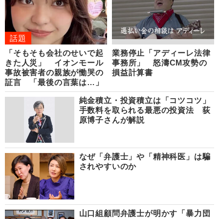
話題
「そもそも会社のせいで起
業務停止「アディーレ法律
きた人災」 イオンモール
事務所」 怒濤CM攻勢の
事故被害者の親族が慟哭の
損益計算書
証言 「最後の言葉は…」
純金積立・投資積立は「コツコツ」
手数料を取られる最悪の投資法 荻
原博子さんが解説
なぜ「弁護士」や「精神科医」は騙
されやすいのか
山口組顧問弁護士が明かす「暴力団