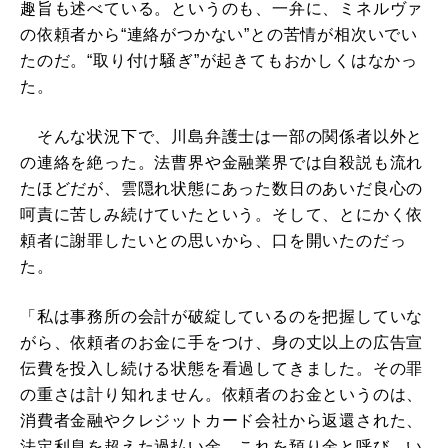
趣旨も述べている。というのも、一弁に、ミネルヴァ
の依頼者から“連絡がつかない”との苦情が相次いでい
たのだ。“取り付け騒ぎ”が起きてもおかしくはなかっ
た。
そんな状況下で、川島弁護士は一部の関係者以外と
の連絡を絶った。法曹界や金融業界では自殺説も流れ
たほどだが、雲隠れ状態にあった数日のあいだ良心の
呵責に苦しみ続けていたという。そして、とにかく依
頼者に謝罪したいとの思いから、口を開いたのだっ
た。
「私は事務所の会計が破綻しているのを把握していな
がら、依頼者のお金に手をつけ、身の丈以上の広告宣
伝費を投入し続ける状態を看過してきました。その罪
の重さは計り知れません。依頼者のお金というのは、
消費者金融やクレジットカード会社から返還された、
法定利息を超えた過払い金。これを預り金と呼び、い