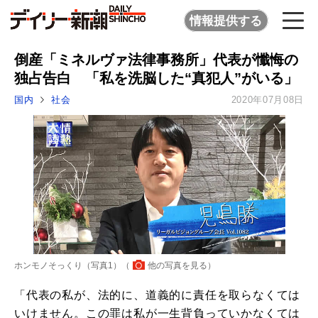
情報提供する
倒産「ミネルヴァ法律事務所」代表が懺悔の
独占告白 「私を洗脳した“真犯人”がいる」
国内
社会
2020年07月08日
ホンモノそっくり（写真1）（
他の写真を見る
）
「代表の私が、法的に、道義的に責任を取らなくては
いけません。この罪は私が一生背負っていかなくては