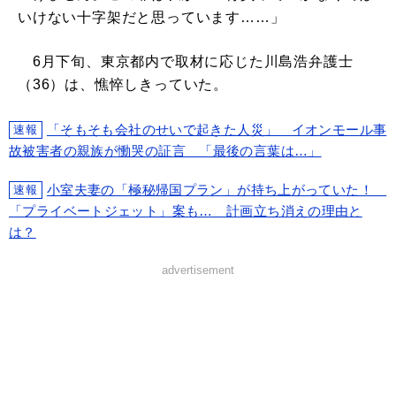
いけない十字架だと思っています……」
6月下旬、東京都内で取材に応じた川島浩弁護士
（36）は、憔悴しきっていた。
「そもそも会社のせいで起きた人災」 イオンモール事
速報
故被害者の親族が慟哭の証言 「最後の言葉は…」
小室夫妻の「極秘帰国プラン」が持ち上がっていた！
速報
「プライベートジェット」案も… 計画立ち消えの理由と
は？
advertisement