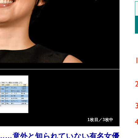
1枚目／3枚中
……意外と知られていない有名女優