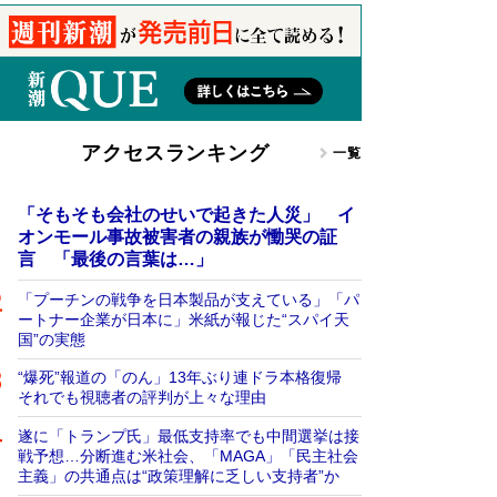
アクセスランキング
一覧
「そもそも会社のせいで起きた人災」 イ
オンモール事故被害者の親族が慟哭の証
言 「最後の言葉は…」
「プーチンの戦争を日本製品が支えている」「パ
ートナー企業が日本に」米紙が報じた“スパイ天
国”の実態
“爆死”報道の「のん」13年ぶり連ドラ本格復帰
それでも視聴者の評判が上々な理由
遂に「トランプ氏」最低支持率でも中間選挙は接
戦予想…分断進む米社会、「MAGA」「民主社会
主義」の共通点は“政策理解に乏しい支持者”か