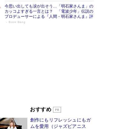
今思い出しても涙が出そう…「明石家さんま」の
カッコよすぎる一言とは？ 「電波少年」伝説の
プロデューサーによる『人間・明石家さんま』評
Book Bang
「叱って伸びるやつは、褒めたらもっと伸
びる」俳優・高嶋政伸が家族に教わっ
た“人を育てるコツ”…芸への考え方を明か
す
Book Bang
「『火垂るの墓』は、大嘘である」原作者が抱き
続けた“自責の念”とは…「自己憐憫は描きたくな
い」監督が徹底的にこだわったこと（後編） #
戦争の記憶
Book Bang
美輪明宏 晩年の回答を集めた『ほほえんで生き
るための人生相談』がランクイン［エンターテイ
メントベストセラー］
Book Bang
「宇宙兄弟」最終46巻がベストセラー1位 宇宙
おすすめ
開発への関心を押し上げた18年の物語に幕 特装
版には「宇宙で描かれたマンガ」も収録
創作にもリフレッシュにもガ
Book Bang
ムを愛用（ジャズピアニス