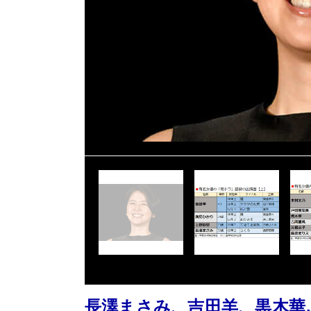
長澤まさみ、吉田羊、黒木華