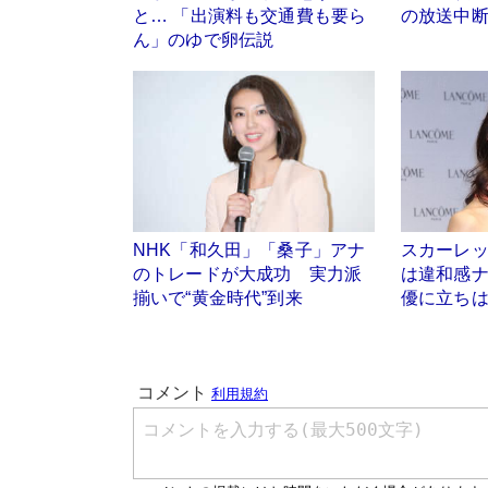
と… 「出演料も交通費も要ら
の放送中
ん」のゆで卵伝説
NHK「和久田」「桑子」アナ
スカーレ
のトレードが大成功 実力派
は違和感
揃いで“黄金時代”到来
優に立ちは