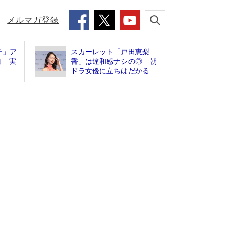
メルマガ登録
子」ア
スカーレット「戸田恵梨
功 実
香」は違和感ナシの◎ 朝
ドラ女優に立ちはだかる...