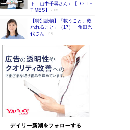
「不意に涙が出そうに…」高嶋政伸が明かし
ト 山中千尋さん）【LOTTE
た“13歳の娘を暴行する役”への葛藤 インティマ
TIMES】
PR
シーコーディネーターに支えられたNHK『大奥』
の裏側
Book Bang
【特別読物】「救うこと、救
われること」（17） 角田光
代さん
PR
デイリー新潮をフォローする