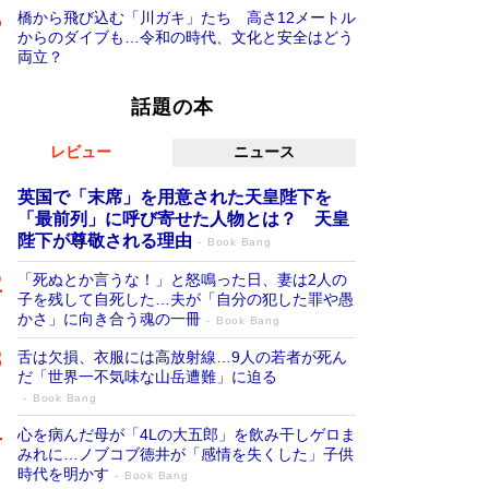
橋から飛び込む「川ガキ」たち 高さ12メートル
からのダイブも…令和の時代、文化と安全はどう
両立？
話題の本
レビュー
ニュース
英国で「末席」を用意された天皇陛下を
「最前列」に呼び寄せた人物とは？ 天皇
陛下が尊敬される理由
Book Bang
「死ぬとか言うな！」と怒鳴った日、妻は2人の
子を残して自死した…夫が「自分の犯した罪や愚
かさ」に向き合う魂の一冊
Book Bang
舌は欠損、衣服には高放射線…9人の若者が死ん
だ「世界一不気味な山岳遭難」に迫る
Book Bang
心を病んだ母が「4Lの大五郎」を飲み干しゲロま
みれに…ノブコブ徳井が「感情を失くした」子供
時代を明かす
Book Bang