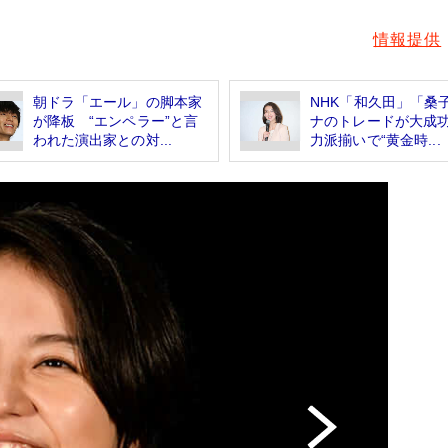
情報提供
朝ドラ「エール」の脚本家
NHK「和久田」「桑
が降板 “エンペラー”と言
ナのトレードが大成
われた演出家との対...
力派揃いで“黄金時...