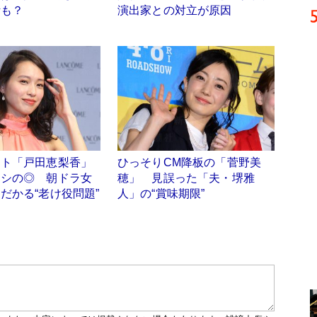
断も？
演出家との対立が原因
ット「戸田恵梨香」
ひっそりCM降板の「菅野美
ナシの◎ 朝ドラ女
穂」 見誤った「夫・堺雅
だかる“老け役問題”
人」の“賞味期限”