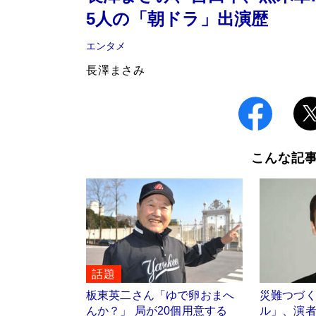
5人の「朝ドラ」出演歴
エンタメ
長澤まさみ
こんな記
話題
板東英二さん「ゆで卵おまへ
災難つづく
んか？」 局が20個用意する
ル」、演