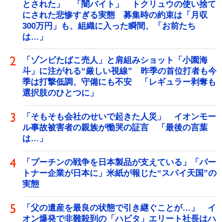
とされた」 「闇バイト」 トクリュウの使い捨て
にされた悲惨すぎる実態 募集時の約束は「月収
300万円」も、組織に入った瞬間、「お前たち
は…」
「ゾンビたばこ売人」と肩組みショット「小園海
斗」に注がれる“厳しい視線” 昨季の首位打者も今
季は打撃低調、守備にも不安 「レギュラー剥奪も
選択肢のひとつに」
「そもそも会社のせいで起きた人災」 イオンモー
ル事故被害者の親族が慟哭の証言 「最後の言葉
は…」
「プーチンの戦争を日本製品が支えている」「パー
トナー企業が日本に」米紙が報じた“スパイ天国”の
実態
「父の遺産を最良の状態で引き継ぐことが…」 イ
オン爆発で非難殺到の「ハビタ」エリート社長はハ