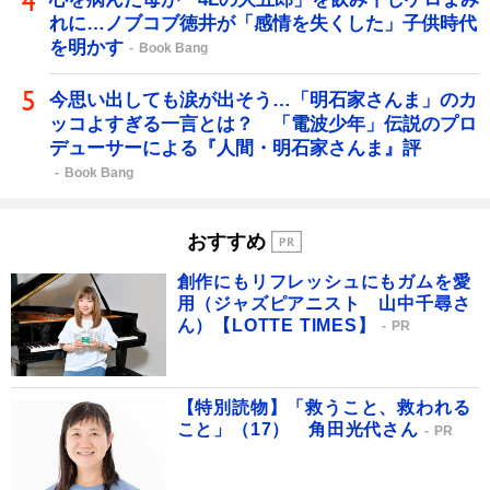
れに…ノブコブ徳井が「感情を失くした」子供時代
を明かす
Book Bang
今思い出しても涙が出そう…「明石家さんま」のカ
ッコよすぎる一言とは？ 「電波少年」伝説のプロ
デューサーによる『人間・明石家さんま』評
Book Bang
おすすめ
創作にもリフレッシュにもガムを愛
用（ジャズピアニスト 山中千尋さ
ん）【LOTTE TIMES】
PR
【特別読物】「救うこと、救われる
こと」（17） 角田光代さん
PR