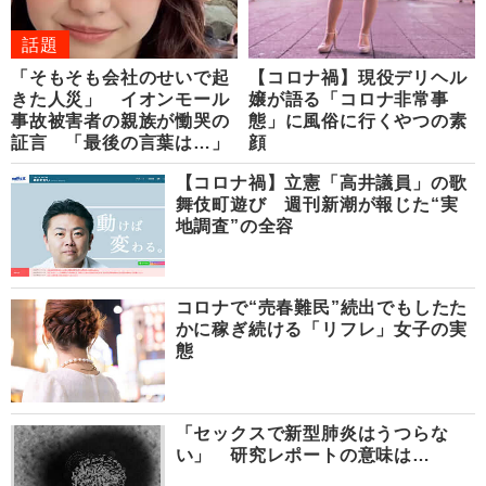
話題
「そもそも会社のせいで起
【コロナ禍】現役デリヘル
きた人災」 イオンモール
嬢が語る「コロナ非常事
事故被害者の親族が慟哭の
態」に風俗に行くやつの素
証言 「最後の言葉は…」
顔
【コロナ禍】立憲「高井議員」の歌
舞伎町遊び 週刊新潮が報じた“実
地調査”の全容
コロナで“売春難民”続出でもしたた
かに稼ぎ続ける「リフレ」女子の実
態
「セックスで新型肺炎はうつらな
い」 研究レポートの意味は…