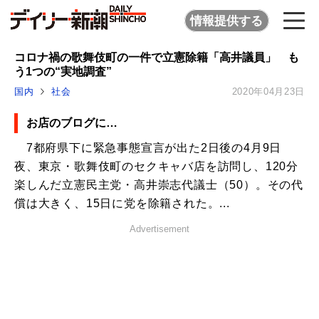
情報提供する
コロナ禍の歌舞伎町の一件で立憲除籍「高井議員」 も
う1つの“実地調査”
国内
社会
2020年04月23日
お店のブログに…
7都府県下に緊急事態宣言が出た2日後の4月9日
夜、東京・歌舞伎町のセクキャバ店を訪問し、120分
楽しんだ立憲民主党・高井崇志代議士（50）。その代
償は大きく、15日に党を除籍された。...
Advertisement