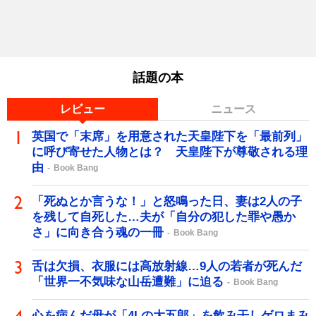
話題の本
レビュー
ニュース
英国で「末席」を用意された天皇陛下を「最前列」
に呼び寄せた人物とは？ 天皇陛下が尊敬される理
由
Book Bang
「死ぬとか言うな！」と怒鳴った日、妻は2人の子
を残して自死した…夫が「自分の犯した罪や愚か
さ」に向き合う魂の一冊
Book Bang
舌は欠損、衣服には高放射線…9人の若者が死んだ
「世界一不気味な山岳遭難」に迫る
Book Bang
心を病んだ母が「4Lの大五郎」を飲み干しゲロまみ