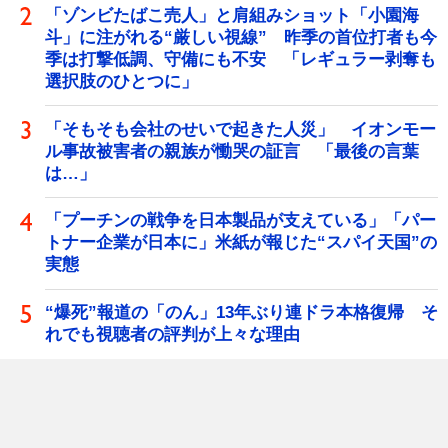
「ゾンビたばこ売人」と肩組みショット「小園海
斗」に注がれる“厳しい視線” 昨季の首位打者も今
季は打撃低調、守備にも不安 「レギュラー剥奪も
選択肢のひとつに」
「そもそも会社のせいで起きた人災」 イオンモー
ル事故被害者の親族が慟哭の証言 「最後の言葉
は…」
「プーチンの戦争を日本製品が支えている」「パー
トナー企業が日本に」米紙が報じた“スパイ天国”の
実態
“爆死”報道の「のん」13年ぶり連ドラ本格復帰 そ
れでも視聴者の評判が上々な理由