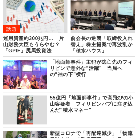
話題
運用資産約300兆円… 片
前会長の逆襲「取締役入れ
山財務大臣もうらやむ？
替え」株主提案で再波乱か
「GPIF」尻馬投資法
「積水ハウス」
「地面師事件」主犯が逃亡先のフィ
リピンで意外な“活躍” 当局へ
の“袖の下”横行
55億円「地面師事件」で高飛びの小
山容疑者 フィリピンパブに注ぎ込
んだ“積水マネー”
新型コロナで「再配達減少」「物流