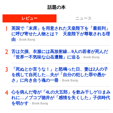
話題の本
レビュー
ニュース
英国で「末席」を用意された天皇陛下を「最前列」
に呼び寄せた人物とは？ 天皇陛下が尊敬される理
由
Book Bang
舌は欠損、衣服には高放射線…9人の若者が死んだ
「世界一不気味な山岳遭難」に迫る
Book Bang
「死ぬとか言うな！」と怒鳴った日、妻は2人の子
を残して自死した…夫が「自分の犯した罪や愚か
さ」に向き合う魂の一冊
Book Bang
心を病んだ母が「4Lの大五郎」を飲み干しゲロまみ
れに…ノブコブ徳井が「感情を失くした」子供時代
を明かす
Book Bang