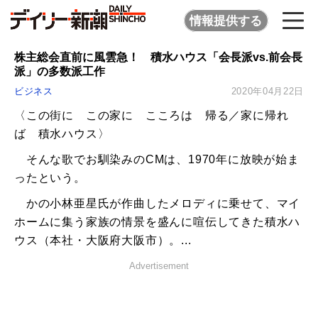
情報提供する
株主総会直前に風雲急！ 積水ハウス「会長派vs.前会長
派」の多数派工作
ビジネス
2020年04月22日
〈この街に この家に こころは 帰る／家に帰れ
ば 積水ハウス〉
そんな歌でお馴染みのCMは、1970年に放映が始ま
ったという。
かの小林亜星氏が作曲したメロディに乗せて、マイ
ホームに集う家族の情景を盛んに喧伝してきた積水ハ
ウス（本社・大阪府大阪市）。...
Advertisement