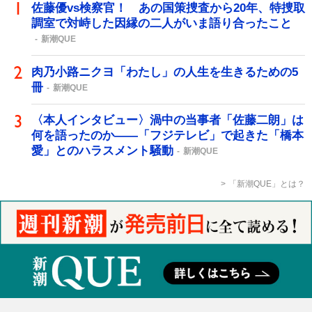
佐藤優vs検察官！ あの国策捜査から20年、特捜取
調室で対峙した因縁の二人がいま語り合ったこと
新潮QUE
肉乃小路ニクヨ「わたし」の人生を生きるための5
冊
新潮QUE
〈本人インタビュー〉渦中の当事者「佐藤二朗」は
何を語ったのか――「フジテレビ」で起きた「橋本
愛」とのハラスメント騒動
新潮QUE
「新潮QUE」とは？