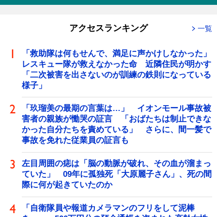
アクセスランキング
一覧
「救助隊は何もせんで、満足に声かけしなかった」
レスキュー隊が救えなかった命 近隣住民が明かす
「二次被害を出さないのが訓練の鉄則になっている
様子」
「玖瑠美の最期の言葉は…」 イオンモール事故被
害者の親族が慟哭の証言 「おばたちは制止できな
かった自分たちを責めている」 さらに、間一髪で
事故を免れた従業員の証言も
左目周囲の痣は「脳の動脈が破れ、その血が溜まっ
ていた」 09年に孤独死「大原麗子さん」、死の間
際に何が起きていたのか
「自衛隊員や報道カメラマンのフリをして泥棒