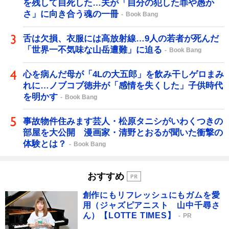
を残して自死した…夫が「自分の犯した罪や愚か
さ」に向き合う魂の一冊
Book Bang
舌は欠損、衣服には高放射線…9人の若者が死んだ
「世界一不気味な山岳遭難」に迫る
Book Bang
心を病んだ母が「4Lの大五郎」を飲み干しゲロまみ
れに…ノブコブ徳井が「感情を失くした」子供時代
を明かす
Book Bang
事故物件住みます芸人・松原タニシがいわくつきの
部屋を大公開 漫画家・清野とおるが聞いた衝撃の
体験とは？
Book Bang
おすすめ
創作にもリフレッシュにもガムを愛
用（ジャズピアニスト 山中千尋さ
ん）【LOTTE TIMES】
PR