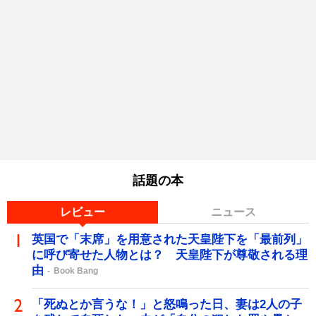
話題の本
レビュー
ニュース
英国で「末席」を用意された天皇陛下を「最前列」
に呼び寄せた人物とは？ 天皇陛下が尊敬される理
由
Book Bang
「死ぬとか言うな！」と怒鳴った日、妻は2人の子