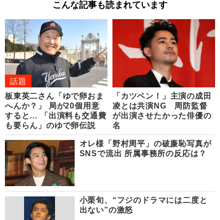
こんな記事も読まれています
話題
板東英二さん「ゆで卵おま
「カツベン！」主演の成田
へんか？」 局が20個用意
凌とは共演NG 周防監督
すると… 「出演料も交通費
が出演させたかった俳優の
も要らん」のゆで卵伝説
名
オレ様「野村周平」の破廉恥写真が
SNSで流出 所属事務所の反応は？
小栗旬、“フジのドラマには二度と
出ない”の激怒