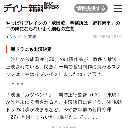
情報提供する
やっぱりブレイクの「成田凌」事務所は「野村周平」の
二の舞にならないよう細心の注意
エンタメ
芸能
2020年04月21日
朝ドラにも出演決定
昨年から成田凌（26）の出演作品が、数多く放送・
上映されている。民放キー局で番組制作に携わるスタ
ッフは「やはりブレイクしましたね」と言う。
＊＊＊
「映画『カツベン！』［周防正行監督（63）：東映］
が昨年末に公開されると、主演映画に連ドラ、NHK朝
ドラの出演が決まるなど、今や数年前の菅田将暉
（27）と同じぐらい引っ張りだこです。...
Advertisement