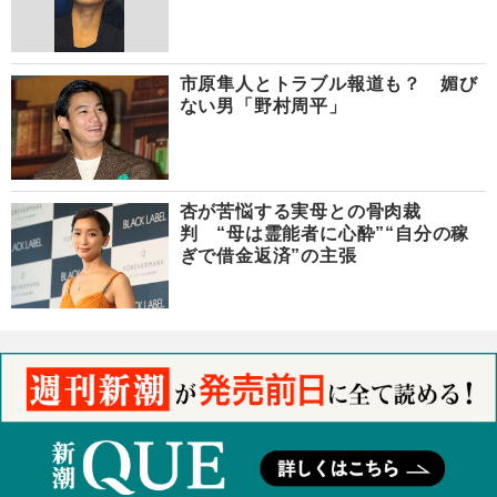
市原隼人とトラブル報道も？ 媚び
ない男「野村周平」
杏が苦悩する実母との骨肉裁
判 “母は霊能者に心酔”“自分の稼
ぎで借金返済”の主張