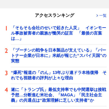
アクセスランキング
一覧
「そもそも会社のせいで起きた人災」 イオンモー
ル事故被害者の親族が慟哭の証言 「最後の言葉
は…」
「プーチンの戦争を日本製品が支えている」「パー
トナー企業が日本に」米紙が報じた“スパイ天国”の
実態
“爆死”報道の「のん」13年ぶり連ドラ本格復帰 そ
れでも視聴者の評判が上々な理由
遂に「トランプ氏」最低支持率でも中間選挙は接戦
予想…分断進む米社会、「MAGA」「民主社会主
義」の共通点は“政策理解に乏しい支持者”か