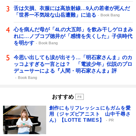
舌は欠損、衣服には高放射線…9人の若者が死んだ
「世界一不気味な山岳遭難」に迫る
Book Bang
心を病んだ母が「4Lの大五郎」を飲み干しゲロまみ
れに…ノブコブ徳井が「感情を失くした」子供時代
を明かす
Book Bang
今思い出しても涙が出そう…「明石家さんま」のカ
ッコよすぎる一言とは？ 「電波少年」伝説のプロ
デューサーによる『人間・明石家さんま』評
Book Bang
おすすめ
創作にもリフレッシュにもガムを愛
用（ジャズピアニスト 山中千尋さ
ん）【LOTTE TIMES】
PR