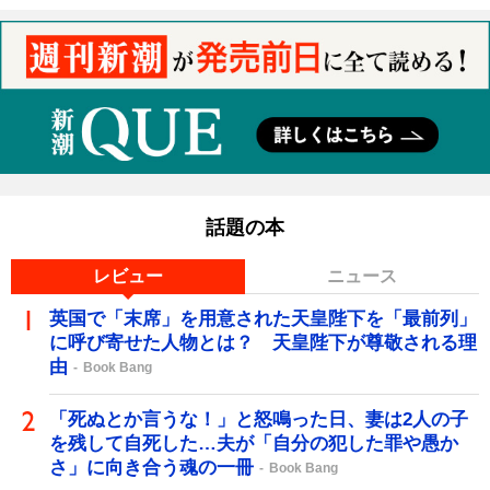
話題の本
レビュー
ニュース
英国で「末席」を用意された天皇陛下を「最前列」
に呼び寄せた人物とは？ 天皇陛下が尊敬される理
由
Book Bang
「死ぬとか言うな！」と怒鳴った日、妻は2人の子
を残して自死した…夫が「自分の犯した罪や愚か
さ」に向き合う魂の一冊
Book Bang