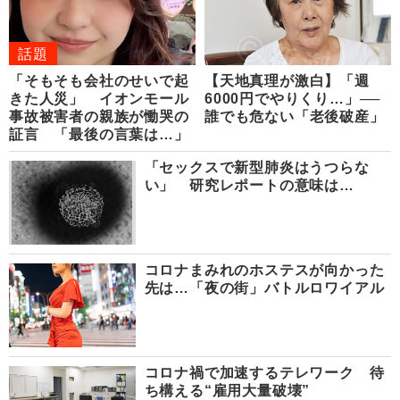
話題
「そもそも会社のせいで起
【天地真理が激白】「週
きた人災」 イオンモール
6000円でやりくり…」──
事故被害者の親族が慟哭の
誰でも危ない「老後破産」
証言 「最後の言葉は…」
「セックスで新型肺炎はうつらな
い」 研究レポートの意味は…
コロナまみれのホステスが向かった
先は…「夜の街」バトルロワイアル
コロナ禍で加速するテレワーク 待
ち構える“雇用大量破壊”