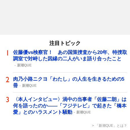
注目トピック
佐藤優vs検察官！ あの国策捜査から20年、特捜取
調室で対峙した因縁の二人がいま語り合ったこと
新潮QUE
肉乃小路ニクヨ「わたし」の人生を生きるための5
冊
新潮QUE
〈本人インタビュー〉渦中の当事者「佐藤二朗」は
何を語ったのか――「フジテレビ」で起きた「橋本
愛」とのハラスメント騒動
新潮QUE
「新潮QUE」とは？