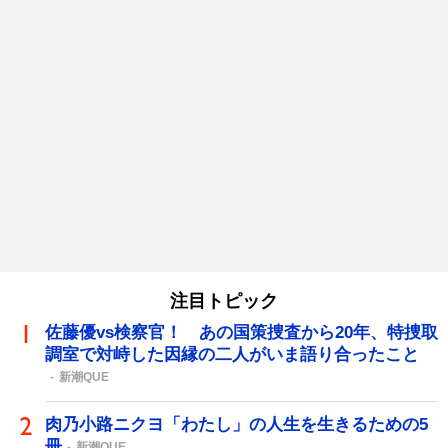
注目トピック
佐藤優vs検察官！ あの国策捜査から20年、特捜取
調室で対峙した因縁の二人がいま語り合ったこと
新潮QUE
肉乃小路ニクヨ「わたし」の人生を生きるための5
冊
新潮QUE