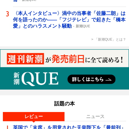
〈本人インタビュー〉渦中の当事者「佐藤二朗」は
何を語ったのか――「フジテレビ」で起きた「橋本
愛」とのハラスメント騒動
新潮QUE
「新潮QUE」とは？
話題の本
レビュー
ニュース
英国で「末席」を用意された天皇陛下を「最前列」