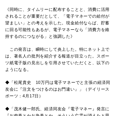
《同時に、タイムリーに配布することと、消費に活用
されることが重要だとして、「電子マネーでの給付が
望ましい」との考えを示した。現金給付ならば、貯蓄
に回る可能性もあるが、電子マネーなら「消費力を維
持するのにつながる」と強調した》
この発言は、瞬時にして炎上した。特にネット上で
は、著名人の批判を紹介する報道が目立った。スポー
ツ紙電子版の見出しを引用させていただくと、以下の
ようになる。
◆「松尾貴史 10万円は電子マネーでと主張の経済同
友会に『注文をつけるのはお門違い』」（デイリース
ポーツ：4月17日）
◆「茂木健一郎氏、経済同友会『電子マネー』発言に
『お肉券とかお魚券とか、そういう亡霊が消えたと思