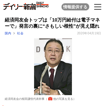
情報提供する
経済同友会トップは「10万円給付は電子マネ
ーで」発言の裏に“さもしい根性”が見え隠れ
国内
社会
2020年04月19日
経済同友会の桜田謙悟代表幹事（
他の写真を見る
）