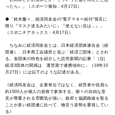
ったら』」（スポーツ報知：4月17日）
◆「鈴木蘭々、経済同友会の“電子マネー給付”発言に
憤り『マスク送るみたいに』『使えない店は…』」
（スポニチアネックス：4月17日）
ちなみに経済同友会とは、日本経済団体連合会（経
団連）、日本商工会議所と並ぶ「経済三団体」とされ
る。各団体の特色を紹介した読売新聞の記事「［Q］
経済3団体の関係は 運営面で連携傾向に」（18年10
月27日）には以下のような記述がある。
《経済同友会は、企業単位ではなく、経営者や役員ら
約1500人が個人の資格で参加する。個々の自由な意
見が尊重される雰囲気が強い。政府と協調路線を取る
ことが多い経団連に比べて、物言う姿勢を重視してい
る》