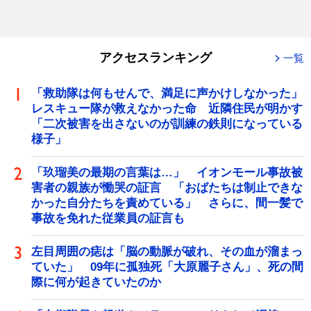
アクセスランキング
一覧
「救助隊は何もせんで、満足に声かけしなかった」
レスキュー隊が救えなかった命 近隣住民が明かす
「二次被害を出さないのが訓練の鉄則になっている
様子」
「玖瑠美の最期の言葉は…」 イオンモール事故被
害者の親族が慟哭の証言 「おばたちは制止できな
かった自分たちを責めている」 さらに、間一髪で
事故を免れた従業員の証言も
左目周囲の痣は「脳の動脈が破れ、その血が溜まっ
ていた」 09年に孤独死「大原麗子さん」、死の間
際に何が起きていたのか