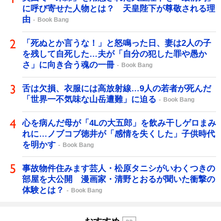
に呼び寄せた人物とは？ 天皇陛下が尊敬される理
由
Book Bang
「死ぬとか言うな！」と怒鳴った日、妻は2人の子
を残して自死した…夫が「自分の犯した罪や愚か
さ」に向き合う魂の一冊
Book Bang
舌は欠損、衣服には高放射線…9人の若者が死んだ
「世界一不気味な山岳遭難」に迫る
Book Bang
心を病んだ母が「4Lの大五郎」を飲み干しゲロまみ
れに…ノブコブ徳井が「感情を失くした」子供時代
を明かす
Book Bang
事故物件住みます芸人・松原タニシがいわくつきの
部屋を大公開 漫画家・清野とおるが聞いた衝撃の
体験とは？
Book Bang