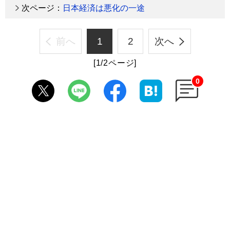
次ページ：
日本経済は悪化の一途
前へ
1
2
次へ
[1/2ページ]
0