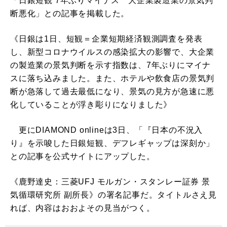
「日銀短観 7年ぶりマイナス 大企業製造業の景気判
断悪化」との記事を掲載した。
《日銀は1日、短観＝企業短期経済観測調査を発表
し、新型コロナウイルスの感染拡大の影響で、大企業
の製造業の景気判断を示す指数は、7年ぶりにマイナ
スに落ち込みました。また、ホテルや飲食店の景気判
断が急落して過去最低になり、景気の見方が急速に悪
化していることが浮き彫りになりました》
更にDIAMOND onlineは3日、「『日本の不況入
り』を示唆した日銀短観、デフレギャップは深刻か」
との記事を公式サイトにアップした。
《鹿野達史：三菱UFJ モルガン・スタンレー証券 景
気循環研究所 副所長》の署名記事だ。タイトルさえ見
れば、内容はおおよその見当がつく。