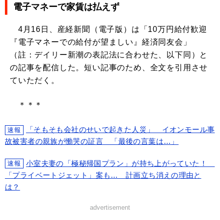
電子マネーで家賃は払えず
4月16日、産経新聞（電子版）は「10万円給付歓迎
『電子マネーでの給付が望ましい』経済同友会」
（註：デイリー新潮の表記法に合わせた、以下同）と
の記事を配信した。短い記事のため、全文を引用させ
ていただく。
＊＊＊
「そもそも会社のせいで起きた人災」 イオンモール事
速報
故被害者の親族が慟哭の証言 「最後の言葉は…」
小室夫妻の「極秘帰国プラン」が持ち上がっていた！
速報
「プライベートジェット」案も… 計画立ち消えの理由と
は？
advertisement