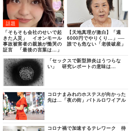
話題
「そもそも会社のせいで起
【天地真理が激白】「週
きた人災」 イオンモール
6000円でやりくり…」──
事故被害者の親族が慟哭の
誰でも危ない「老後破産」
証言 「最後の言葉は…」
「セックスで新型肺炎はうつらな
い」 研究レポートの意味は…
コロナまみれのホステスが向かった
先は…「夜の街」バトルロワイアル
コロナ禍で加速するテレワーク 待