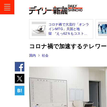
コロナ禍で大流行「オンラ
インMTG」天国と地
獄 “えっ62％もコスト...
コロナ禍で加速するテレワー
国内
社会