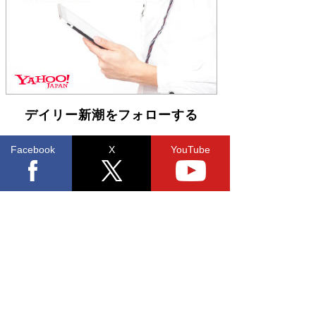
「不意に涙が出そうに…」高嶋政伸が明かし
た“13歳の娘を暴行する役”への葛藤 インティマ
シーコーディネーターに支えられたNHK『大奥』
の裏側
Book Bang
デイリー新潮をフォローする
Facebook
X
YouTube