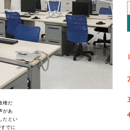
政権だ
声があ
したとい
がすでに