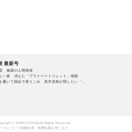
潮 最新号
震 修羅の人間模様
ん一家 消えた「プライベートジェット」帰国
を履いて国会で座りこみ 高市首相が隠したい「...
pyright © SHINCHOSHA All Rights Reserved.
データについて無断転用・無断転載を禁じます。