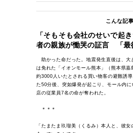
こんな記
「そもそも会社のせいで起き
者の親族が慟哭の証言 「最
助かった命だった。地震発生直後は、大
は免れた「イオンモール熊本」（熊本県嘉
約3000人いたとされる買い物客の避難誘
た50分後、突如爆発が起こり、モール内に
店の従業員7名の命が奪われた。
＊＊＊
「たまたま玖瑠美（くるみ）本人と、彼女