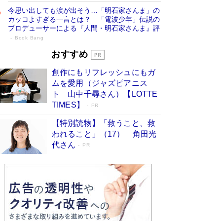
今思い出しても涙が出そう…「明石家さんま」の
カッコよすぎる一言とは？ 「電波少年」伝説の
プロデューサーによる『人間・明石家さんま』評
Book Bang
「叱って伸びるやつは、褒めたらもっと伸
おすすめ
びる」俳優・高嶋政伸が家族に教わっ
創作にもリフレッシュにもガ
た“人を育てるコツ”…芸への考え方を明か
ムを愛用（ジャズピアニス
す
Book Bang
ト 山中千尋さん）【LOTTE
「『火垂るの墓』は、大嘘である」原作者が抱き
TIMES】
PR
続けた“自責の念”とは…「自己憐憫は描きたくな
い」監督が徹底的にこだわったこと（後編） #
【特別読物】「救うこと、救
戦争の記憶
Book Bang
われること」（17） 角田光
代さん
美輪明宏 晩年の回答を集めた『ほほえんで生き
PR
るための人生相談』がランクイン［エンターテイ
メントベストセラー］
Book Bang
「宇宙兄弟」最終46巻がベストセラー1位 宇宙
開発への関心を押し上げた18年の物語に幕 特装
版には「宇宙で描かれたマンガ」も収録
Book Bang