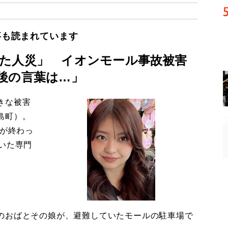
事も読まれています
た人災」 イオンモール事故被害
後の言葉は…」
きな被害
島町）。
導が終わっ
いた専門
のおばとその娘が、避難していたモールの駐車場で