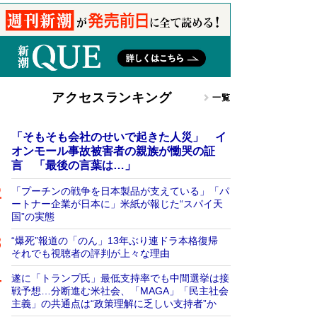
アクセスランキング
一覧
「そもそも会社のせいで起きた人災」 イ
オンモール事故被害者の親族が慟哭の証
言 「最後の言葉は…」
「プーチンの戦争を日本製品が支えている」「パ
ートナー企業が日本に」米紙が報じた“スパイ天
国”の実態
“爆死”報道の「のん」13年ぶり連ドラ本格復帰
それでも視聴者の評判が上々な理由
遂に「トランプ氏」最低支持率でも中間選挙は接
戦予想…分断進む米社会、「MAGA」「民主社会
主義」の共通点は“政策理解に乏しい支持者”か