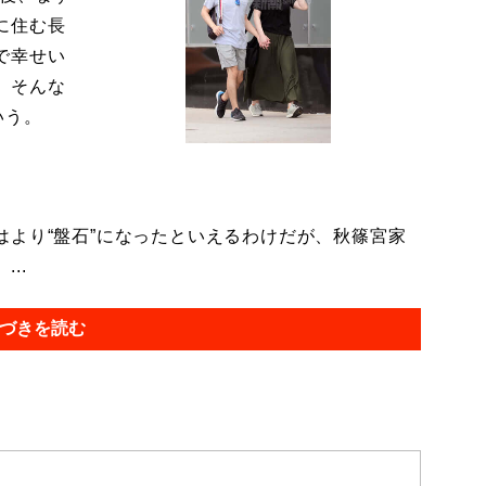
に住む長
で幸せい
。そんな
いう。
より“盤石”になったといえるわけだが、秋篠宮家
..
づきを読む