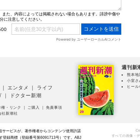
週刊新
熊本地
小室さ
ヒール
｜
エンタメ
｜
ライフ
ガ
｜
ドクター新潮
作権・リンク
｜
ご購入
｜
免責事項
会社新潮社
Co
配信サービスが、著作権者からコンテンツ使用許諾
すべての画像・
録商標（登録番号第6091713号）です。ABJ