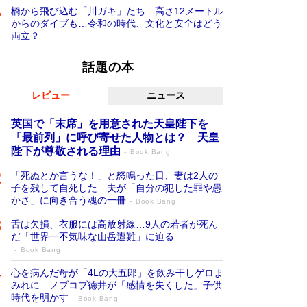
橋から飛び込む「川ガキ」たち 高さ12メートル
からのダイブも…令和の時代、文化と安全はどう
両立？
話題の本
レビュー
ニュース
英国で「末席」を用意された天皇陛下を
「最前列」に呼び寄せた人物とは？ 天皇
陛下が尊敬される理由
Book Bang
「死ぬとか言うな！」と怒鳴った日、妻は2人の
子を残して自死した…夫が「自分の犯した罪や愚
かさ」に向き合う魂の一冊
Book Bang
舌は欠損、衣服には高放射線…9人の若者が死ん
だ「世界一不気味な山岳遭難」に迫る
Book Bang
心を病んだ母が「4Lの大五郎」を飲み干しゲロま
みれに…ノブコブ徳井が「感情を失くした」子供
時代を明かす
Book Bang