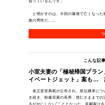
会っているんです」
と明かすのは、今回の爆発で亡くなった雑
族の男性だ。...
つ
こんな記
小室夫妻の「極秘帰国プラン
イベートジェット」案も… 
改正皇室典範が公布され、皇位継承につ
き続き、秋篠宮家の長男・悠仁さままでの
るがせにしない”こととなった。皇嗣家は