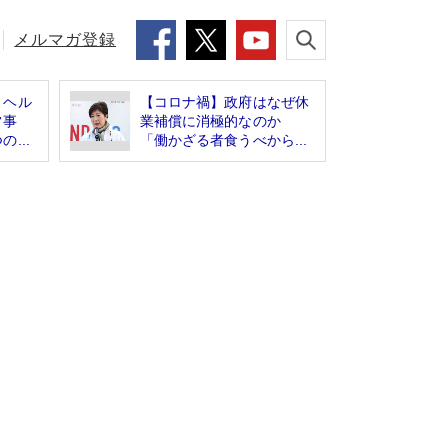
メルマガ登録
リヘル
【コロナ禍】政府はなぜ休
常事
業補償に消極的なのか
...
「働かざる者食うべから...