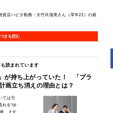
貨店ハビタ勤務・大竹玖瑠美さん（享年22）の親
づきを読む
事も読まれています
」が持ち上がっていた！ 「プラ
計画立ち消えの理由とは？
いては引
流れを“ゆ
今後、ます