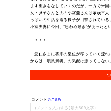
ます重きをなしていくのだが、一方で米国
女・眞子さんと夫の小室圭さんは家族三人
っぱいの生活を送る様子が目撃されている
小室夫妻に今回、“思わぬ動き”があったと
＊＊＊
悠仁さまに将来の皇位が移っていく流れは
からは「順風満帆」の気配は漂ってこない。.
つ