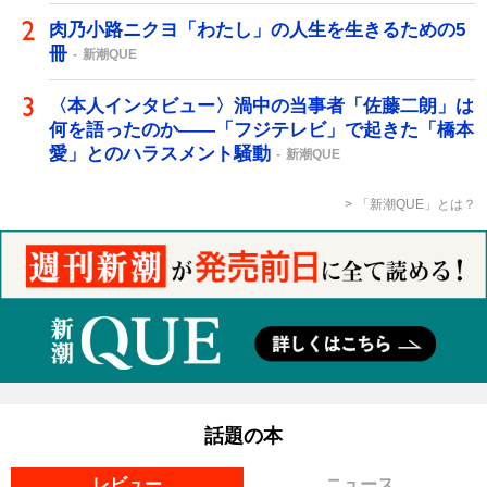
肉乃小路ニクヨ「わたし」の人生を生きるための5
冊
新潮QUE
〈本人インタビュー〉渦中の当事者「佐藤二朗」は
何を語ったのか――「フジテレビ」で起きた「橋本
愛」とのハラスメント騒動
新潮QUE
「新潮QUE」とは？
話題の本
レビュー
ニュース