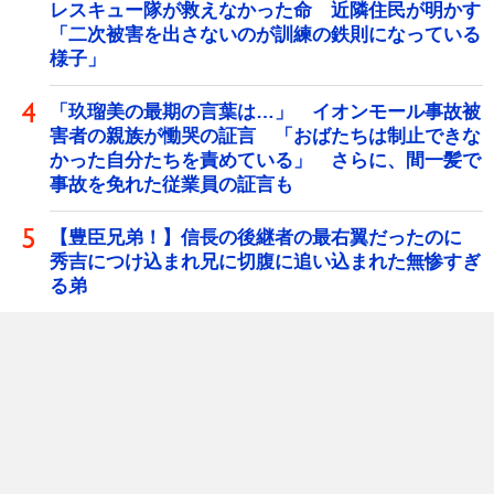
レスキュー隊が救えなかった命 近隣住民が明かす
「二次被害を出さないのが訓練の鉄則になっている
様子」
「玖瑠美の最期の言葉は…」 イオンモール事故被
害者の親族が慟哭の証言 「おばたちは制止できな
かった自分たちを責めている」 さらに、間一髪で
事故を免れた従業員の証言も
【豊臣兄弟！】信長の後継者の最右翼だったのに
秀吉につけ込まれ兄に切腹に追い込まれた無惨すぎ
る弟