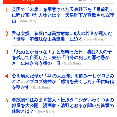
英国で「末席」を用意された天皇陛下を「最前列」
に呼び寄せた人物とは？ 天皇陛下が尊敬される理
由
Book Bang
舌は欠損、衣服には高放射線…9人の若者が死んだ
「世界一不気味な山岳遭難」に迫る
Book Bang
「死ぬとか言うな！」と怒鳴った日、妻は2人の子
を残して自死した…夫が「自分の犯した罪や愚か
さ」に向き合う魂の一冊
Book Bang
心を病んだ母が「4Lの大五郎」を飲み干しゲロまみ
れに…ノブコブ徳井が「感情を失くした」子供時代
を明かす
Book Bang
事故物件住みます芸人・松原タニシがいわくつきの
部屋を大公開 漫画家・清野とおるが聞いた衝撃の
体験とは？
Book Bang