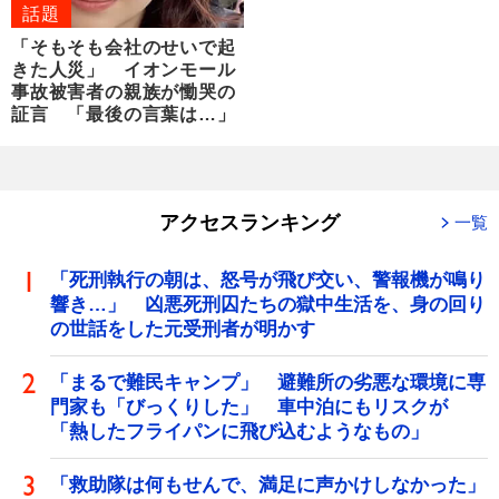
話題
「そもそも会社のせいで起
きた人災」 イオンモール
事故被害者の親族が慟哭の
証言 「最後の言葉は…」
アクセスランキング
一覧
「死刑執行の朝は、怒号が飛び交い、警報機が鳴り
響き…」 凶悪死刑囚たちの獄中生活を、身の回り
の世話をした元受刑者が明かす
「まるで難民キャンプ」 避難所の劣悪な環境に専
門家も「びっくりした」 車中泊にもリスクが
「熱したフライパンに飛び込むようなもの」
「救助隊は何もせんで、満足に声かけしなかった」