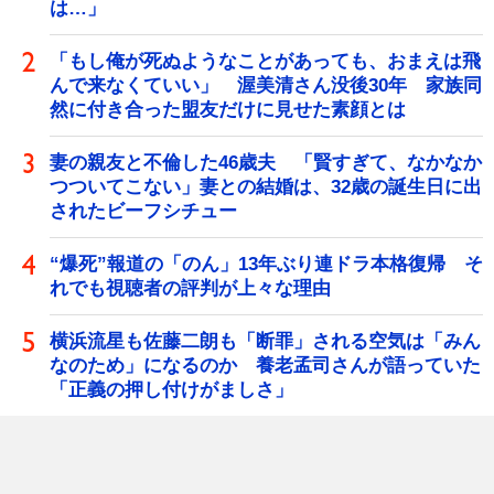
は…」
「もし俺が死ぬようなことがあっても、おまえは飛
んで来なくていい」 渥美清さん没後30年 家族同
然に付き合った盟友だけに見せた素顔とは
妻の親友と不倫した46歳夫 「賢すぎて、なかなか
つついてこない」妻との結婚は、32歳の誕生日に出
されたビーフシチュー
“爆死”報道の「のん」13年ぶり連ドラ本格復帰 そ
れでも視聴者の評判が上々な理由
横浜流星も佐藤二朗も「断罪」される空気は「みん
なのため」になるのか 養老孟司さんが語っていた
「正義の押し付けがましさ」