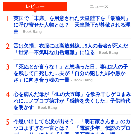
レビュー
ニュース
英国で「末席」を用意された天皇陛下を「最前列」
に呼び寄せた人物とは？ 天皇陛下が尊敬される理
由
Book Bang
舌は欠損、衣服には高放射線…9人の若者が死んだ
「世界一不気味な山岳遭難」に迫る
Book Bang
「死ぬとか言うな！」と怒鳴った日、妻は2人の子
を残して自死した…夫が「自分の犯した罪や愚か
さ」に向き合う魂の一冊
Book Bang
心を病んだ母が「4Lの大五郎」を飲み干しゲロまみ
れに…ノブコブ徳井が「感情を失くした」子供時代
を明かす
Book Bang
今思い出しても涙が出そう…「明石家さんま」のカ
ッコよすぎる一言とは？ 「電波少年」伝説のプロ