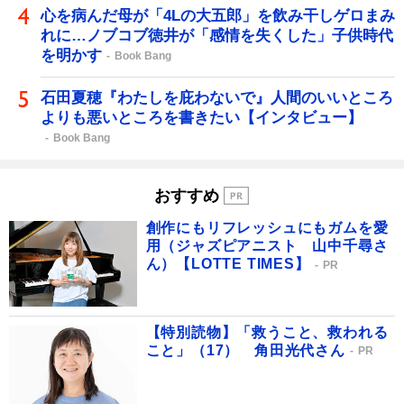
心を病んだ母が「4Lの大五郎」を飲み干しゲロまみ
れに…ノブコブ徳井が「感情を失くした」子供時代
を明かす
Book Bang
石田夏穂『わたしを庇わないで』人間のいいところ
よりも悪いところを書きたい【インタビュー】
Book Bang
おすすめ
創作にもリフレッシュにもガムを愛
用（ジャズピアニスト 山中千尋さ
ん）【LOTTE TIMES】
PR
【特別読物】「救うこと、救われる
こと」（17） 角田光代さん
PR