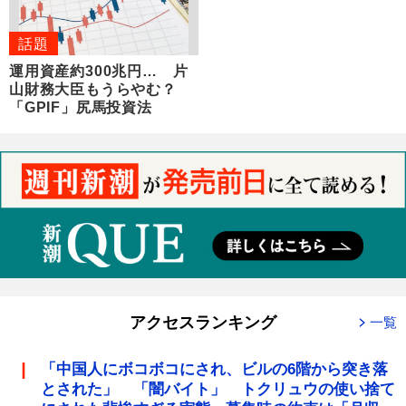
話題
運用資産約300兆円… 片
山財務大臣もうらやむ？
「GPIF」尻馬投資法
アクセスランキング
一覧
「中国人にボコボコにされ、ビルの6階から突き落
とされた」 「闇バイト」 トクリュウの使い捨て