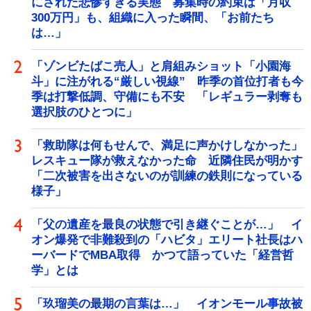
にされた悲惨すぎる実態 募集時の約束は「月収
300万円」も、組織に入った瞬間、「お前たち
は…」
「ゾンビたばこ売人」と肩組みショット「小園海
斗」に注がれる“厳しい視線” 昨季の首位打者も今
季は打撃低調、守備にも不安 「レギュラー剥奪も
選択肢のひとつに」
「救助隊は何もせんで、満足に声かけしなかった」
レスキュー隊が救えなかった命 近隣住民が明かす
「二次被害を出さないのが訓練の鉄則になっている
様子」
「父の遺産を最良の状態で引き継ぐことが…」 イ
オン爆発で非難殺到の「ハビタ」エリート社長はハ
ーバードでMBA取得 かつて語っていた「経営哲
学」とは
「玖瑠美の最期の言葉は…」 イオンモール事故被