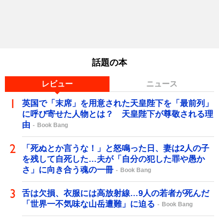
話題の本
レビュー
ニュース
英国で「末席」を用意された天皇陛下を「最前列」
に呼び寄せた人物とは？ 天皇陛下が尊敬される理
由
Book Bang
「死ぬとか言うな！」と怒鳴った日、妻は2人の子
を残して自死した…夫が「自分の犯した罪や愚か
さ」に向き合う魂の一冊
Book Bang
舌は欠損、衣服には高放射線…9人の若者が死んだ
「世界一不気味な山岳遭難」に迫る
Book Bang