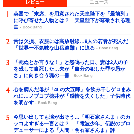
レビュー
ニュース
英国で「末席」を用意された天皇陛下を「最前列」
に呼び寄せた人物とは？ 天皇陛下が尊敬される理
由
Book Bang
舌は欠損、衣服には高放射線…9人の若者が死んだ
「世界一不気味な山岳遭難」に迫る
Book Bang
「死ぬとか言うな！」と怒鳴った日、妻は2人の子
を残して自死した…夫が「自分の犯した罪や愚か
さ」に向き合う魂の一冊
Book Bang
心を病んだ母が「4Lの大五郎」を飲み干しゲロまみ
れに…ノブコブ徳井が「感情を失くした」子供時代
を明かす
Book Bang
今思い出しても涙が出そう…「明石家さんま」のカ
ッコよすぎる一言とは？ 「電波少年」伝説のプロ
デューサーによる『人間・明石家さんま』評