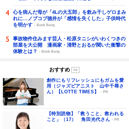
心を病んだ母が「4Lの大五郎」を飲み干しゲロまみ
れに…ノブコブ徳井が「感情を失くした」子供時代
を明かす
Book Bang
事故物件住みます芸人・松原タニシがいわくつきの
部屋を大公開 漫画家・清野とおるが聞いた衝撃の
体験とは？
Book Bang
おすすめ
創作にもリフレッシュにもガムを愛
用（ジャズピアニスト 山中千尋さ
ん）【LOTTE TIMES】
PR
【特別読物】「救うこと、救われる
こと」（17） 角田光代さん
PR