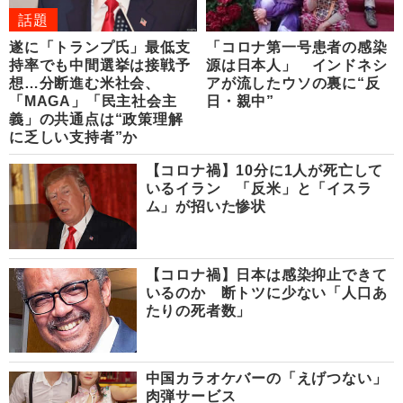
話題
遂に「トランプ氏」最低支
「コロナ第一号患者の感染
持率でも中間選挙は接戦予
源は日本人」 インドネシ
想…分断進む米社会、
アが流したウソの裏に“反
「MAGA」「民主社会主
日・親中”
義」の共通点は“政策理解
に乏しい支持者”か
【コロナ禍】10分に1人が死亡して
いるイラン 「反米」と「イスラ
ム」が招いた惨状
【コロナ禍】日本は感染抑止できて
いるのか 断トツに少ない「人口あ
たりの死者数」
中国カラオケバーの「えげつない」
肉弾サービス