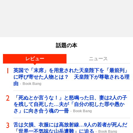
話題の本
レビュー
ニュース
英国で「末席」を用意された天皇陛下を「最前列」
に呼び寄せた人物とは？ 天皇陛下が尊敬される理
由
Book Bang
「死ぬとか言うな！」と怒鳴った日、妻は2人の子
を残して自死した…夫が「自分の犯した罪や愚か
さ」に向き合う魂の一冊
Book Bang
舌は欠損、衣服には高放射線…9人の若者が死んだ
「世界一不気味な山岳遭難」に迫る
Book Bang