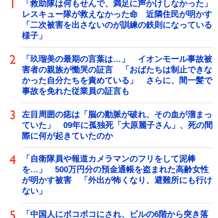
「救助隊は何もせんで、満足に声かけしなかった」
レスキュー隊が救えなかった命 近隣住民が明かす
「二次被害を出さないのが訓練の鉄則になっている
様子」
「玖瑠美の最期の言葉は…」 イオンモール事故被
害者の親族が慟哭の証言 「おばたちは制止できな
かった自分たちを責めている」 さらに、間一髪で
事故を免れた従業員の証言も
左目周囲の痣は「脳の動脈が破れ、その血が溜まっ
ていた」 09年に孤独死「大原麗子さん」、死の間
際に何が起きていたのか
「自衛隊員や報道カメラマンのフリをして泥棒
を…」 500万円分の預金通帳を盗まれた高齢女性
が明かす被害 「外出が怖くなり、避難所にも行け
ない」
「中国人にボコボコにされ、ビルの6階から突き落