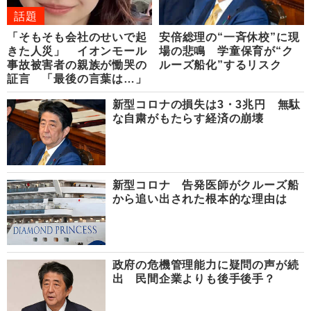
話題
「そもそも会社のせいで起
安倍総理の“一斉休校”に現
きた人災」 イオンモール
場の悲鳴 学童保育が“ク
事故被害者の親族が慟哭の
ルーズ船化”するリスク
証言 「最後の言葉は…」
新型コロナの損失は3・3兆円 無駄
な自粛がもたらす経済の崩壊
新型コロナ 告発医師がクルーズ船
から追い出された根本的な理由は
政府の危機管理能力に疑問の声が続
出 民間企業よりも後手後手？