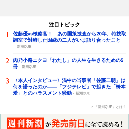
注目トピック
佐藤優vs検察官！ あの国策捜査から20年、特捜取
調室で対峙した因縁の二人がいま語り合ったこと
新潮QUE
肉乃小路ニクヨ「わたし」の人生を生きるための5
冊
新潮QUE
〈本人インタビュー〉渦中の当事者「佐藤二朗」は
何を語ったのか――「フジテレビ」で起きた「橋本
愛」とのハラスメント騒動
新潮QUE
「新潮QUE」とは？