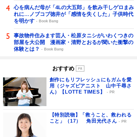
心を病んだ母が「4Lの大五郎」を飲み干しゲロまみ
れに…ノブコブ徳井が「感情を失くした」子供時代
を明かす
Book Bang
事故物件住みます芸人・松原タニシがいわくつきの
部屋を大公開 漫画家・清野とおるが聞いた衝撃の
体験とは？
Book Bang
おすすめ
創作にもリフレッシュにもガムを愛
用（ジャズピアニスト 山中千尋さ
ん）【LOTTE TIMES】
PR
【特別読物】「救うこと、救われる
こと」（17） 角田光代さん
PR