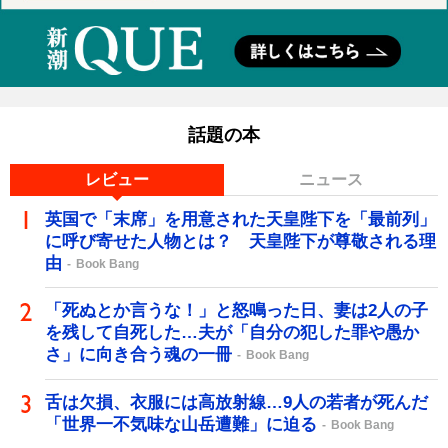
話題の本
レビュー
ニュース
英国で「末席」を用意された天皇陛下を「最前列」
に呼び寄せた人物とは？ 天皇陛下が尊敬される理
由
Book Bang
「死ぬとか言うな！」と怒鳴った日、妻は2人の子
を残して自死した…夫が「自分の犯した罪や愚か
さ」に向き合う魂の一冊
Book Bang
舌は欠損、衣服には高放射線…9人の若者が死んだ
「世界一不気味な山岳遭難」に迫る
Book Bang