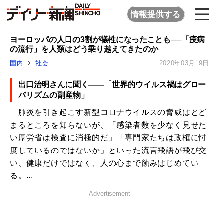
情報提供する
ヨーロッパの人口の3割が犠牲になったことも──「疫病
の流行」を人類はどう乗り越えてきたのか
国内
社会
2020年03月19日
出口治明さんに聞く――「世界的ウイルス禍はグロー
バリズムの副産物」
肺炎を引き起こす新型コロナウイルスの脅威はとど
まるところを知らないが、「感染者数を少なく見せた
い厚労省は検査に消極的だ」「専門家たちは政権に忖
度しているのではないか」といった流言飛語が飛び交
い、健康だけではなく、人の心まで蝕みはじめてい
る。...
Advertisement