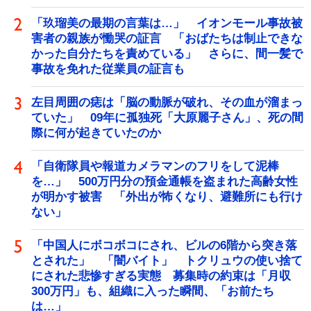
「玖瑠美の最期の言葉は…」 イオンモール事故被
害者の親族が慟哭の証言 「おばたちは制止できな
かった自分たちを責めている」 さらに、間一髪で
事故を免れた従業員の証言も
左目周囲の痣は「脳の動脈が破れ、その血が溜まっ
ていた」 09年に孤独死「大原麗子さん」、死の間
際に何が起きていたのか
「自衛隊員や報道カメラマンのフリをして泥棒
を…」 500万円分の預金通帳を盗まれた高齢女性
が明かす被害 「外出が怖くなり、避難所にも行け
ない」
「中国人にボコボコにされ、ビルの6階から突き落
とされた」 「闇バイト」 トクリュウの使い捨て
にされた悲惨すぎる実態 募集時の約束は「月収
300万円」も、組織に入った瞬間、「お前たち
は…」