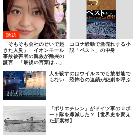
話題
「そもそも会社のせいで起
コロナ騒動で激売れする小
きた人災」 イオンモール
説「ペスト」の中身
事故被害者の親族が慟哭の
証言 「最後の言葉は…」
人を殺すのはウイルスでも放射能で
もない 恐怖心の連鎖が悲劇を呼ぶ
「ポリエチレン」がドイツ軍のＵボ
ート隊を殲滅した？【世界史を変え
た新素材】