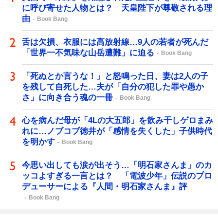
に呼び寄せた人物とは？ 天皇陛下が尊敬される理
由
Book Bang
舌は欠損、衣服には高放射線…9人の若者が死んだ
「世界一不気味な山岳遭難」に迫る
Book Bang
「死ぬとか言うな！」と怒鳴った日、妻は2人の子
を残して自死した…夫が「自分の犯した罪や愚か
さ」に向き合う魂の一冊
Book Bang
心を病んだ母が「4Lの大五郎」を飲み干しゲロまみ
れに…ノブコブ徳井が「感情を失くした」子供時代
を明かす
Book Bang
今思い出しても涙が出そう…「明石家さんま」のカ
ッコよすぎる一言とは？ 「電波少年」伝説のプロ
デューサーによる『人間・明石家さんま』評
Book Bang