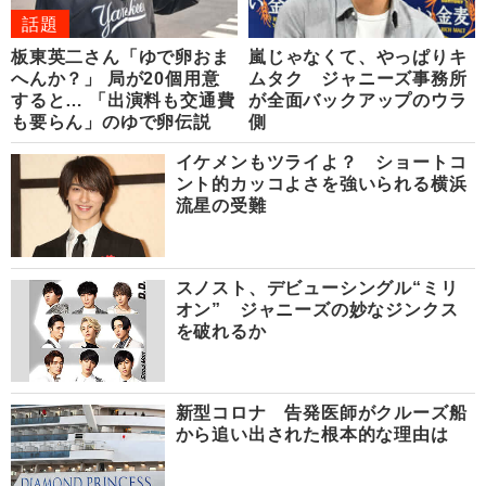
話題
板東英二さん「ゆで卵おま
嵐じゃなくて、やっぱりキ
へんか？」 局が20個用意
ムタク ジャニーズ事務所
すると… 「出演料も交通費
が全面バックアップのウラ
も要らん」のゆで卵伝説
側
イケメンもツライよ？ ショートコ
ント的カッコよさを強いられる横浜
流星の受難
スノスト、デビューシングル“ミリ
オン” ジャニーズの妙なジンクス
を破れるか
新型コロナ 告発医師がクルーズ船
から追い出された根本的な理由は