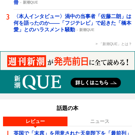
冊
新潮QUE
〈本人インタビュー〉渦中の当事者「佐藤二朗」は
何を語ったのか――「フジテレビ」で起きた「橋本
愛」とのハラスメント騒動
新潮QUE
「新潮QUE」とは？
話題の本
レビュー
ニュース
英国で「末席」を用意された天皇陛下を「最前列」