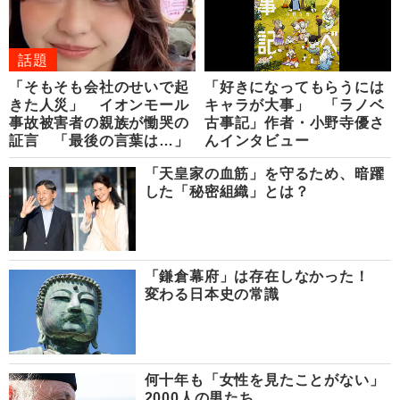
話題
「そもそも会社のせいで起
「好きになってもらうには
きた人災」 イオンモール
キャラが大事」 「ラノベ
事故被害者の親族が慟哭の
古事記」作者・小野寺優さ
証言 「最後の言葉は…」
んインタビュー
「天皇家の血筋」を守るため、暗躍
した「秘密組織」とは？
「鎌倉幕府」は存在しなかった！
変わる日本史の常識
何十年も「女性を見たことがない」
2000人の男たち