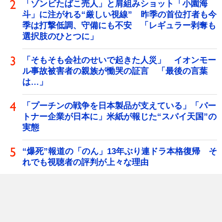
「ゾンビたばこ売人」と肩組みショット「小園海
斗」に注がれる“厳しい視線” 昨季の首位打者も今
季は打撃低調、守備にも不安 「レギュラー剥奪も
選択肢のひとつに」
「そもそも会社のせいで起きた人災」 イオンモー
ル事故被害者の親族が慟哭の証言 「最後の言葉
は…」
「プーチンの戦争を日本製品が支えている」「パー
トナー企業が日本に」米紙が報じた“スパイ天国”の
実態
“爆死”報道の「のん」13年ぶり連ドラ本格復帰 そ
れでも視聴者の評判が上々な理由