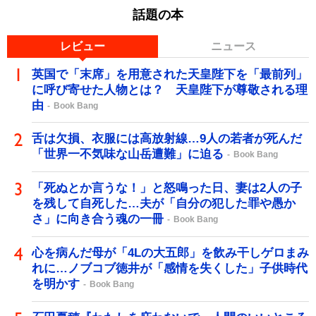
話題の本
レビュー
ニュース
英国で「末席」を用意された天皇陛下を「最前列」
に呼び寄せた人物とは？ 天皇陛下が尊敬される理
由
Book Bang
舌は欠損、衣服には高放射線…9人の若者が死んだ
「世界一不気味な山岳遭難」に迫る
Book Bang
「死ぬとか言うな！」と怒鳴った日、妻は2人の子
を残して自死した…夫が「自分の犯した罪や愚か
さ」に向き合う魂の一冊
Book Bang
心を病んだ母が「4Lの大五郎」を飲み干しゲロまみ
れに…ノブコブ徳井が「感情を失くした」子供時代
を明かす
Book Bang