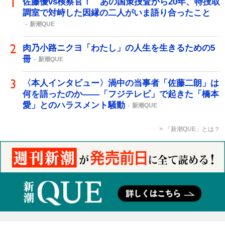
佐藤優vs検察官！ あの国策捜査から20年、特捜取
調室で対峙した因縁の二人がいま語り合ったこと
新潮QUE
肉乃小路ニクヨ「わたし」の人生を生きるための5
冊
新潮QUE
〈本人インタビュー〉渦中の当事者「佐藤二朗」は
何を語ったのか――「フジテレビ」で起きた「橋本
愛」とのハラスメント騒動
新潮QUE
「新潮QUE」とは？