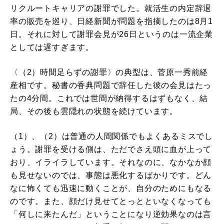
リクルートキャリアの謝罪でした。就活生の内定辞退
率の販売を巡り、日経新聞が問題を指摘したのは8月1
日。それに対して謝罪会見が26日というのは一流企業
としては遅すぎます。
〈（2）時間足らずの謝罪〉の典型は、菅原一秀前経
産相です。秘書の香典問題で辞任した彼の会見はたっ
たの4分間。これでは世間が納得するはずもなく、結
局、その後も雲隠れの状態を続けています。
（1）、（2）は普通の人間関係でもよくあるミスでし
ょう。謝罪を受ける側は、ただでさえ頭に血が上って
おり、イライラしています。それなのに、なかなか顔
も見せないのでは、事態は悪化するばかりです。どん
なに怖くても迅速に動くことが、自分のためにもなる
のです。また、顔だけ見せてとっとといなくなっても
「何しに来たんだ」ということになり逆効果なのは言