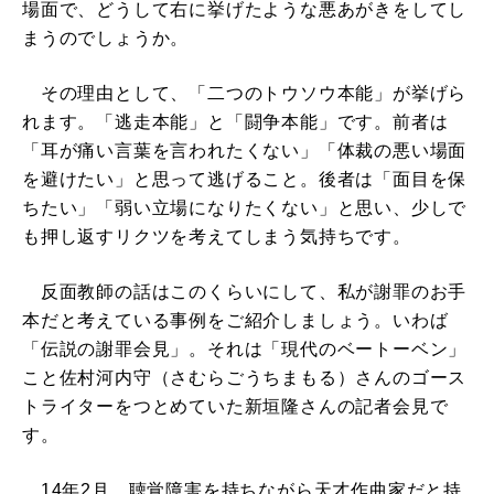
場面で、どうして右に挙げたような悪あがきをしてし
まうのでしょうか。
その理由として、「二つのトウソウ本能」が挙げら
れます。「逃走本能」と「闘争本能」です。前者は
「耳が痛い言葉を言われたくない」「体裁の悪い場面
を避けたい」と思って逃げること。後者は「面目を保
ちたい」「弱い立場になりたくない」と思い、少しで
も押し返すリクツを考えてしまう気持ちです。
反面教師の話はこのくらいにして、私が謝罪のお手
本だと考えている事例をご紹介しましょう。いわば
「伝説の謝罪会見」。それは「現代のベートーベン」
こと佐村河内守（さむらごうちまもる）さんのゴース
トライターをつとめていた新垣隆さんの記者会見で
す。
14年2月、聴覚障害を持ちながら天才作曲家だと持