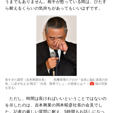
うまでもありません。相手が怒っている間は、ひたす
ら耐えるくらいの気持ちがあってもいいはずです。
長すぎた謝罪（吉本興業社長） 危機管理のプロが「会見に臨む直前の社
長」に必ず伝える“呪文”「社長、限界でしょ」の意味とは？（
他の写真
を見る
）
ただし、時間は長ければいいということではないの
を示したのは、吉本興業の岡本昭彦社長の会見でし
た。記者の厳しい質問に耐え、5時間もお話しになっ