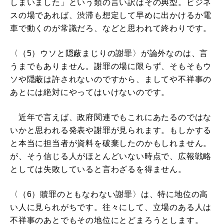
しまいました」という類の言い訳はその典型。ビジネ
スの場であれば、渋滞も想定して早めに出かけるか電
車で動くのが常識だろ、などと思われて終わりです。
〈（5）ウソと隠蔽まじりの謝罪〉が論外なのは、言
うまでもありません。謝罪の場に限らず、そもそもウ
ソや隠蔽は許されないのですから、ましてや不祥事の
あとには絶対にやってはいけないのです。
近年で言えば、政府関連でもこれにあたるのではな
いかと思われる発表や謝罪が見られます。もしかする
と本当に担当者が資料を破棄したのかもしれません。
が、そう信じる人がほとんどいない時点で、広報戦略
としては失敗していると言わざるを得ません。
〈（6）贖罪のともなわない謝罪〉は、特に地位の高
い人に見られがちです。往々にして、立場のある人は
不祥事のあとでもその地位にとどまろうとします。