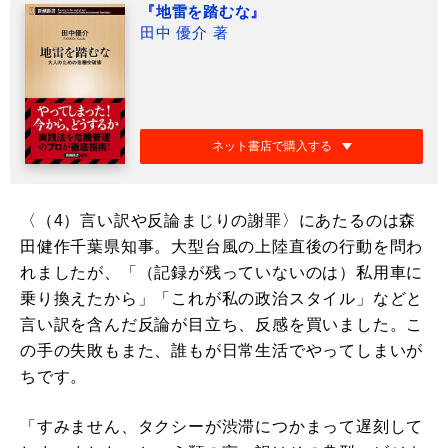
『地雷を踏むな』
田中 優介 著
ネット書店で購入する
〈（4）言い訳や反論まじりの謝罪〉にあたるのは森
田健作千葉県知事。大型台風の上陸直後の行動を問わ
れましたが、「（記録が残っていないのは）私用車に
乗り換えたから」「これが私の政治スタイル」などと
言い訳を含んだ反論が目立ち、反感を買いました。こ
の手の失敗もまた、誰もが日常生活でやってしまいが
ちです。
「すみません、タクシーが渋滞につかまって遅刻して