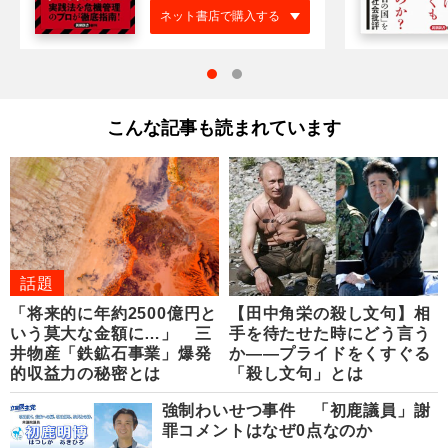
ネット書店で購入する
こんな記事も読まれています
話題
「将来的に年約2500億円と
【田中角栄の殺し文句】相
いう莫大な金額に…」 三
手を待たせた時にどう言う
井物産「鉄鉱石事業」爆発
か――プライドをくすぐる
的収益力の秘密とは
「殺し文句」とは
強制わいせつ事件 「初鹿議員」謝
罪コメントはなぜ0点なのか