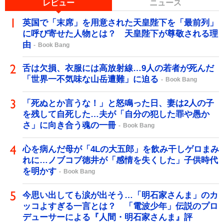
レビュー
ニュース
英国で「末席」を用意された天皇陛下を「最前列」
に呼び寄せた人物とは？ 天皇陛下が尊敬される理
由
Book Bang
舌は欠損、衣服には高放射線…9人の若者が死んだ
「世界一不気味な山岳遭難」に迫る
Book Bang
「死ぬとか言うな！」と怒鳴った日、妻は2人の子
を残して自死した…夫が「自分の犯した罪や愚か
さ」に向き合う魂の一冊
Book Bang
心を病んだ母が「4Lの大五郎」を飲み干しゲロまみ
れに…ノブコブ徳井が「感情を失くした」子供時代
を明かす
Book Bang
今思い出しても涙が出そう…「明石家さんま」のカ
ッコよすぎる一言とは？ 「電波少年」伝説のプロ
デューサーによる『人間・明石家さんま』評