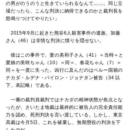
の男がのうのうと生きていられるなんて……。同じ立
場だったら、こんな判決に納得できるのかと裁判長を
怒鳴りつけてやりたい」
2015年9月に起きた熊谷6人殺害事件の遺族、加藤
さん（46）は非情な判決に憤りを隠せない。
彼はこの事件で、妻の美和子さん（41）＝当時＝と
愛娘の美咲ちゃん（10）＝同＝、春花ちゃん（7）＝
同＝を一度に失った。凶行に及んだのはペルー国籍の
ナカダ・ルデナ・バイロン・ジョナタン被告（34 以
下、表記略）である。
一審の裁判員裁判ではナカダの精神状態が焦点とな
ったが、さいたま地裁は最終的に被告人の完全責任能
力を認め、死刑判決を言い渡している。しかし、東京
高裁は今月5日、これを破棄し、無期懲役の判決を下
したのだ――。