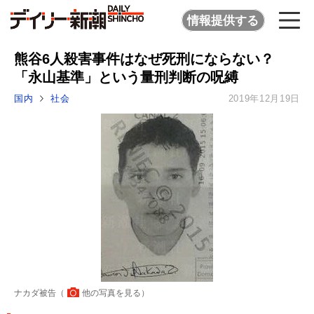
情報提供する
熊谷6人殺害事件はなぜ死刑にならない？
「永山基準」という量刑判断の呪縛
国内
社会
2019年12月19日
ナカダ被告（
他の写真を見る
）