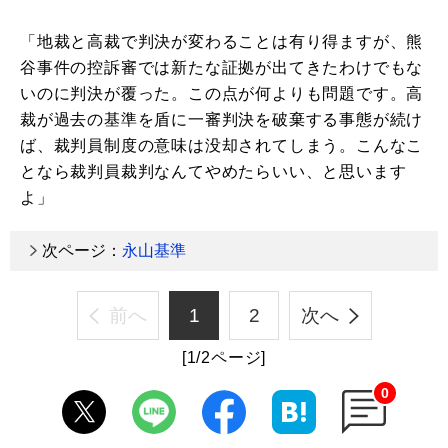
「地裁と高裁で判決が変わることは有り得ますが、熊
谷事件の控訴審では新たな証拠が出てきたわけでもな
いのに判決が覆った。この点が何よりも問題です。高
裁が過去の基準を盾に一審判決を破棄する事態が続け
ば、裁判員制度の意味は没却されてしまう。こんなこ
となら裁判員裁判なんてやめたらいい、と思います
よ」
次ページ：
永山基準
前へ
1
2
次へ
[1/2ページ]
0