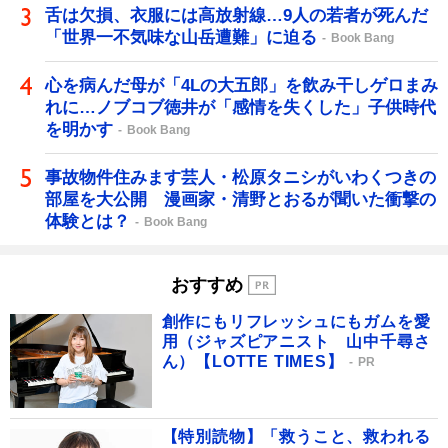
舌は欠損、衣服には高放射線…9人の若者が死んだ
「世界一不気味な山岳遭難」に迫る
Book Bang
心を病んだ母が「4Lの大五郎」を飲み干しゲロまみ
れに…ノブコブ徳井が「感情を失くした」子供時代
を明かす
Book Bang
事故物件住みます芸人・松原タニシがいわくつきの
部屋を大公開 漫画家・清野とおるが聞いた衝撃の
体験とは？
Book Bang
おすすめ
創作にもリフレッシュにもガムを愛
用（ジャズピアニスト 山中千尋さ
ん）【LOTTE TIMES】
PR
【特別読物】「救うこと、救われる