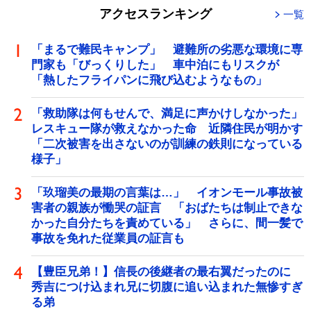
アクセスランキング
一覧
「まるで難民キャンプ」 避難所の劣悪な環境に専
門家も「びっくりした」 車中泊にもリスクが
「熱したフライパンに飛び込むようなもの」
「救助隊は何もせんで、満足に声かけしなかった」
レスキュー隊が救えなかった命 近隣住民が明かす
「二次被害を出さないのが訓練の鉄則になっている
様子」
「玖瑠美の最期の言葉は…」 イオンモール事故被
害者の親族が慟哭の証言 「おばたちは制止できな
かった自分たちを責めている」 さらに、間一髪で
事故を免れた従業員の証言も
【豊臣兄弟！】信長の後継者の最右翼だったのに
秀吉につけ込まれ兄に切腹に追い込まれた無惨すぎ
る弟