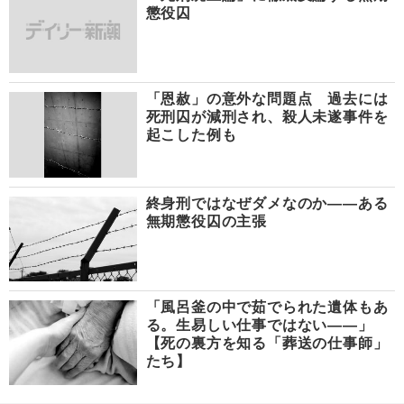
懲役囚
「恩赦」の意外な問題点 過去には
死刑囚が減刑され、殺人未遂事件を
起こした例も
終身刑ではなぜダメなのか――ある
無期懲役囚の主張
「風呂釜の中で茹でられた遺体もあ
る。生易しい仕事ではない――」
【死の裏方を知る「葬送の仕事師」
たち】