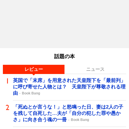
話題の本
レビュー
ニュース
英国で「末席」を用意された天皇陛下を「最前列」
に呼び寄せた人物とは？ 天皇陛下が尊敬される理
由
Book Bang
「死ぬとか言うな！」と怒鳴った日、妻は2人の子
を残して自死した…夫が「自分の犯した罪や愚か
さ」に向き合う魂の一冊
Book Bang