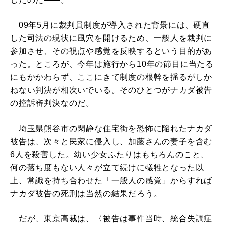
09年5月に裁判員制度が導入された背景には、硬直
した司法の現状に風穴を開けるため、一般人を裁判に
参加させ、その視点や感覚を反映するという目的があ
った。ところが、今年は施行から10年の節目に当たる
にもかかわらず、ここにきて制度の根幹を揺るがしか
ねない判決が相次いでいる。そのひとつがナカダ被告
の控訴審判決なのだ。
埼玉県熊谷市の閑静な住宅街を恐怖に陥れたナカダ
被告は、次々と民家に侵入し、加藤さんの妻子を含む
6人を殺害した。幼い少女ふたりはもちろんのこと、
何の落ち度もない人々が立て続けに犠牲となった以
上、常識を持ち合わせた「一般人の感覚」からすれば
ナカダ被告の死刑は当然の結果だろう。
だが、東京高裁は、〈被告は事件当時、統合失調症