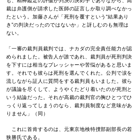
も、精神鑑定の評価が判決の決め手でありながら、高
裁は弁護側が請求した医師の証言しか取り調べなかっ
たという。加藤さんが「死刑を覆すという“結果あり
き”の判決だったのではないか」と訝しむのも無理は
ない。
「一審の裁判員裁判では、ナカダの完全責任能力が認
められました。被告人が誰であれ、裁判員が死刑判決
を下すには相当なプレッシャーや苦悩があると思いま
す。それでも彼らは死刑を選んでくれた。公判で涙を
流しながら証人に質問をする裁判員もいました。彼ら
が議論を尽くして、ようやくたどり着いたのが死刑と
いう結論だった。それが高裁の裁判官の胸ひとつでひ
っくり返ってしまうのなら、裁判員制度など意味があ
りません」（同）
これに首肯するのは、元東京地検特捜部副部長の若
狭勝氏である。