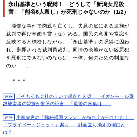
永山基準という呪縛！ どうして「新潟女児殺
害」「熊谷6人殺し」が死刑じゃないのか（1/2）
凄惨な事件で肉親を亡くし、失意の底にある遺族が
裁判で再び辛酸を嘗（な）める。国民の意見や常識を
反映すると標榜しながら、「永山基準」の呪縛に囚わ
れ、翻弄される裁判員裁判。同情の余地がない凶悪犯
を死刑にできないのならば、一体、何のための制度な
のか――。
＊＊＊
「そもそも会社のせいで起きた人災」 イオンモール事
速報
故被害者の親族が慟哭の証言 「最後の言葉は…」
小室夫妻の「極秘帰国プラン」が持ち上がっていた！
速報
「プライベートジェット」案も… 計画立ち消えの理由と
は？