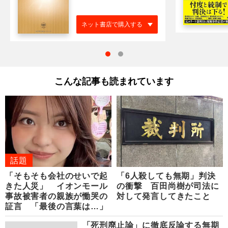
ネット書店で購入する
こんな記事も読まれています
話題
「そもそも会社のせいで起
「6人殺しても無期」判決
きた人災」 イオンモール
の衝撃 百田尚樹が司法に
事故被害者の親族が慟哭の
対して発言してきたこと
証言 「最後の言葉は…」
「死刑廃止論」に徹底反論する無期