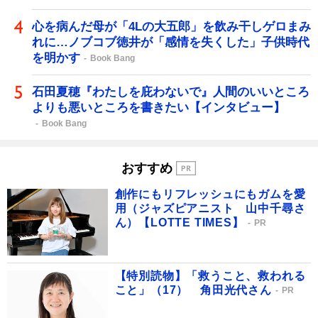
心を病んだ母が「4Lの大五郎」を飲み干しゲロまみ
れに…ノブコブ徳井が「感情を失くした」子供時代
を明かす
Book Bang
石田夏穂『わたしを庇わないで』人間のいいところ
よりも悪いところを書きたい【インタビュー】
Book Bang
おすすめ
創作にもリフレッシュにもガムを愛
用（ジャズピアニスト 山中千尋さ
ん）【LOTTE TIMES】
PR
【特別読物】「救うこと、救われる
こと」（17） 角田光代さん
PR