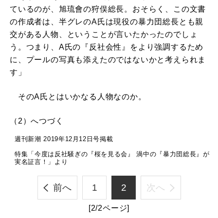
ているのが、旭琉會の狩俣総長。おそらく、この文書
の作成者は、半グレのA氏は現役の暴力団総長とも親
交がある人物、ということが言いたかったのでしょ
う。つまり、A氏の『反社会性』をより強調するため
に、プールの写真も添えたのではないかと考えられま
す」
そのA氏とはいかなる人物なのか。
（2）へつづく
週刊新潮 2019年12月12日号掲載
特集「今度は反社騒ぎの『桜を見る会』 渦中の『暴力団総長』が
実名証言！」より
前へ
1
2
次へ
[2/2ページ]