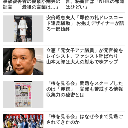
事故被害者の親族が慟哭の
言、秘書官は「NHKの報道
証言 「最後の言葉は…」
はひどい」
安倍昭恵夫人「即位の礼ドレスコー
ド違反騒動」 お抱えデザイナーが語
る一部始終
立憲「元女子アナ議員」が元官僚を
レイシスト、ファシスト呼ばわり
山本太郎は大人の対応で株アップ
「桜を見る会」問題をスクープした
のは「赤旗」 官邸も警戒する情報
収集力の秘密とは
「桜を見る会」はなぜ今まで見過ご
されてきたのか