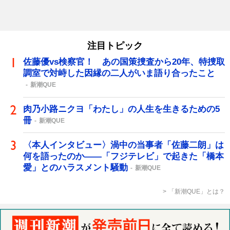
注目トピック
佐藤優vs検察官！ あの国策捜査から20年、特捜取
調室で対峙した因縁の二人がいま語り合ったこと
新潮QUE
肉乃小路ニクヨ「わたし」の人生を生きるための5
冊
新潮QUE
〈本人インタビュー〉渦中の当事者「佐藤二朗」は
何を語ったのか――「フジテレビ」で起きた「橋本
愛」とのハラスメント騒動
新潮QUE
「新潮QUE」とは？