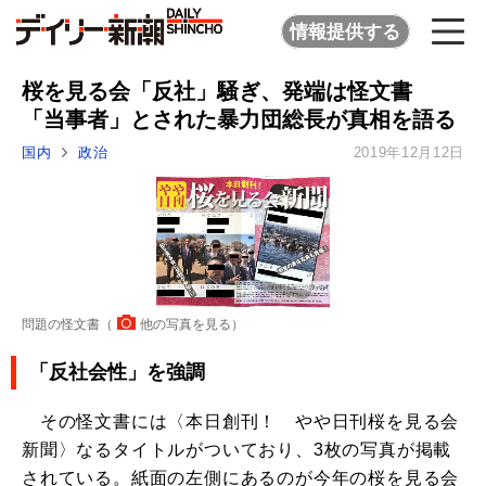
情報提供する
桜を見る会「反社」騒ぎ、発端は怪文書
「当事者」とされた暴力団総長が真相を語る
国内
政治
2019年12月12日
問題の怪文書（
他の写真を見る
）
「反社会性」を強調
その怪文書には〈本日創刊！ やや日刊桜を見る会
新聞〉なるタイトルがついており、3枚の写真が掲載
されている。紙面の左側にあるのが今年の桜を見る会