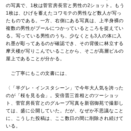
の写真で、1枚は菅官房長官と男性の2ショット。もう
1枚は、ひげを蓄えたコワモテの男性など数人が写っ
たものである。一方、右側にある写真は、上半身裸の
複数の男性がプールにつかっているところを捉えてい
る。写っている男性のうち、少なくとも3人の体に入
れ墨が彫ってあるのが確認でき、その背後に林立する
摩天楼が写りこんでいることから、そこが高層ビルの
屋上であることが分かる。
ご丁寧にもこの文書には、
〈「半グレ・インスタシーン」で今年大人気を誇った
のが「桜を見る会」。安倍晋三首相とのツーショッ
ト、菅官房長官とのグループ写真を新宿御苑で撮影し
ては、盛に公開していた。だが、なぜか不思議なこと
に、こうした投稿は、ここ数日の間に削除され続けて
いる。