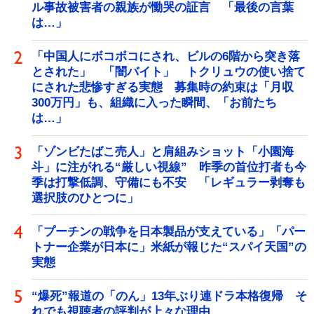
ル事故被害者の親族が慟哭の証言 「最後の言葉
は…」
「中国人にボコボコにされ、ビルの6階から突き落
とされた」 「闇バイト」 トクリュウの使い捨て
にされた悲惨すぎる実態 募集時の約束は「月収
300万円」も、組織に入った瞬間、「お前たち
は…」
「ゾンビたばこ売人」と肩組みショット「小園海
斗」に注がれる“厳しい視線” 昨季の首位打者も今
季は打撃低調、守備にも不安 「レギュラー剥奪も
選択肢のひとつに」
「プーチンの戦争を日本製品が支えている」「パー
トナー企業が日本に」米紙が報じた“スパイ天国”の
実態
“爆死”報道の「のん」13年ぶり連ドラ本格復帰 そ
れでも視聴者の評判が上々な理由