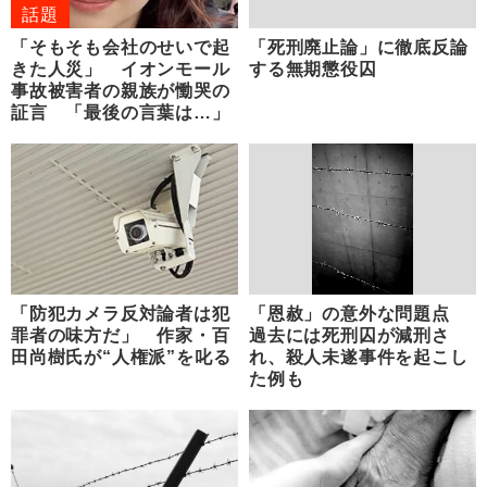
話題
「そもそも会社のせいで起
「死刑廃止論」に徹底反論
きた人災」 イオンモール
する無期懲役囚
事故被害者の親族が慟哭の
証言 「最後の言葉は…」
「防犯カメラ反対論者は犯
「恩赦」の意外な問題点
罪者の味方だ」 作家・百
過去には死刑囚が減刑さ
田尚樹氏が“人権派”を叱る
れ、殺人未遂事件を起こし
た例も