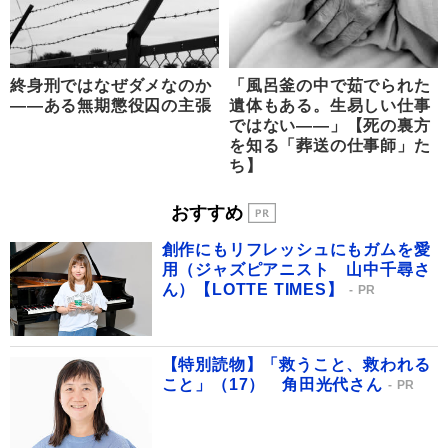
終身刑ではなぜダメなのか
「風呂釜の中で茹でられた
――ある無期懲役囚の主張
遺体もある。生易しい仕事
ではない――」【死の裏方
を知る「葬送の仕事師」た
ち】
おすすめ
創作にもリフレッシュにもガムを愛
用（ジャズピアニスト 山中千尋さ
ん）【LOTTE TIMES】
PR
【特別読物】「救うこと、救われる
こと」（17） 角田光代さん
PR