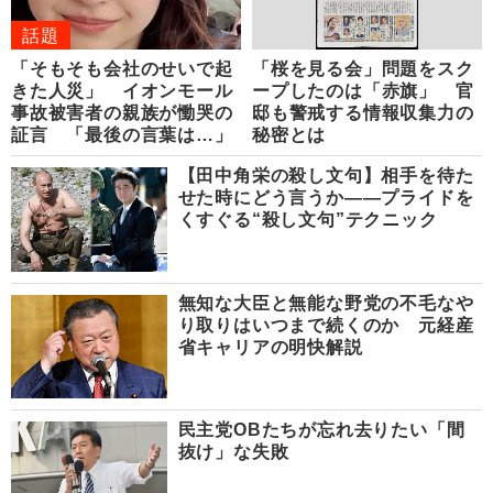
話題
「そもそも会社のせいで起
「桜を見る会」問題をスク
きた人災」 イオンモール
ープしたのは「赤旗」 官
事故被害者の親族が慟哭の
邸も警戒する情報収集力の
証言 「最後の言葉は…」
秘密とは
【田中角栄の殺し文句】相手を待た
せた時にどう言うか――プライドを
くすぐる“殺し文句”テクニック
無知な大臣と無能な野党の不毛なや
り取りはいつまで続くのか 元経産
省キャリアの明快解説
民主党OBたちが忘れ去りたい「間
抜け」な失敗