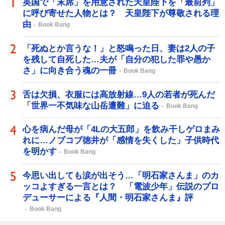
英国で「末席」を用意された天皇陛下を「最前列」
に呼び寄せた人物とは？ 天皇陛下が尊敬される理
由
Book Bang
「死ぬとか言うな！」と怒鳴った日、妻は2人の子
を残して自死した…夫が「自分の犯した罪や愚か
さ」に向き合う魂の一冊
Book Bang
舌は欠損、衣服には高放射線…9人の若者が死んだ
「世界一不気味な山岳遭難」に迫る
Book Bang
心を病んだ母が「4Lの大五郎」を飲み干しゲロまみ
れに…ノブコブ徳井が「感情を失くした」子供時代
を明かす
Book Bang
今思い出しても涙が出そう…「明石家さんま」のカ
ッコよすぎる一言とは？ 「電波少年」伝説のプロ
デューサーによる『人間・明石家さんま』評
Book Bang