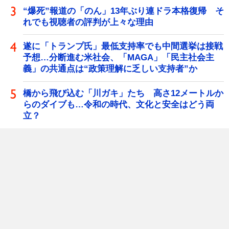
“爆死”報道の「のん」13年ぶり連ドラ本格復帰 そ
れでも視聴者の評判が上々な理由
遂に「トランプ氏」最低支持率でも中間選挙は接戦
予想…分断進む米社会、「MAGA」「民主社会主
義」の共通点は“政策理解に乏しい支持者”か
橋から飛び込む「川ガキ」たち 高さ12メートルか
らのダイブも…令和の時代、文化と安全はどう両
立？