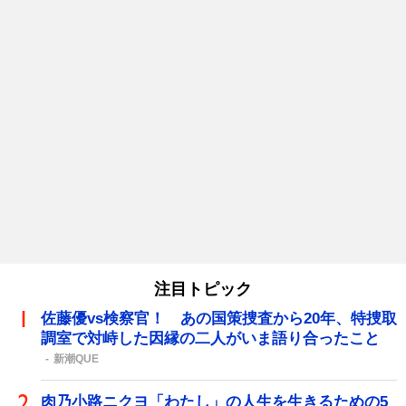
注目トピック
佐藤優vs検察官！ あの国策捜査から20年、特捜取
調室で対峙した因縁の二人がいま語り合ったこと
新潮QUE
肉乃小路ニクヨ「わたし」の人生を生きるための5