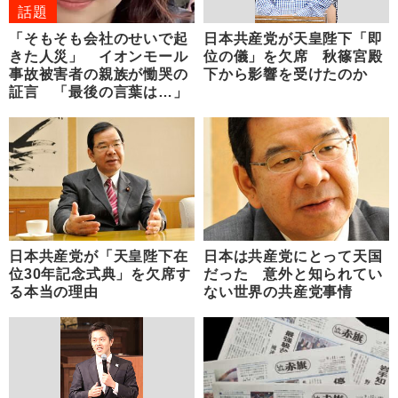
話題
「そもそも会社のせいで起
日本共産党が天皇陛下「即
きた人災」 イオンモール
位の儀」を欠席 秋篠宮殿
事故被害者の親族が慟哭の
下から影響を受けたのか
証言 「最後の言葉は…」
日本共産党が「天皇陛下在
日本は共産党にとって天国
位30年記念式典」を欠席す
だった 意外と知られてい
る本当の理由
ない世界の共産党事情