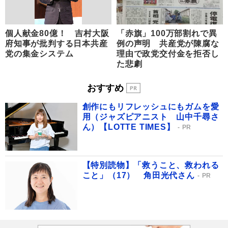
個人献金80億！ 吉村大阪
「赤旗」100万部割れで異
府知事が批判する日本共産
例の声明 共産党が陳腐な
党の集金システム
理由で政党交付金を拒否し
た悲劇
おすすめ
創作にもリフレッシュにもガムを愛
用（ジャズピアニスト 山中千尋さ
ん）【LOTTE TIMES】
PR
【特別読物】「救うこと、救われる
こと」（17） 角田光代さん
PR